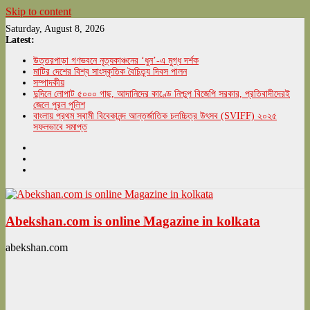
Skip to content
Saturday, August 8, 2026
Latest:
উত্তরপাড়া গণভবনে নৃত্যকাঞ্চনের ‘ধুন’-এ মুগ্ধ দর্শক
মাটির দেশের বিশ্ব সাংস্কৃতিক বৈচিত্র্য দিবস পালন
সম্পাদকীয়
দুদিনে লোপাট ৫০০০ গাছ, আদানিদের কাণ্ডে নিশ্চুপ বিজেপি সরকার, প্রতিবাদীদেরই
জেলে পুরল পুলিশ
বাংলায় প্রথম স্বামী বিবেকানন্দ আন্তর্জাতিক চলচ্চিত্র উৎসব (SVIFF) ২০২৫
সফলভাবে সমাপ্ত
Abekshan.com is online Magazine in kolkata
abekshan.com