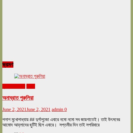
ভ্রমণ
ঘুরনচন্ডীর ডায়রি
ভ্রমণ
অনাঘ্রাত পুরুলিয়া
June 2, 2021
June 2, 2021
admin
0
পলাশ মুখোপাধ্যায় ## দুর্গাপুজো এবারে নমো নমো সব জায়গাতেই। তাই উৎসবের
আমোদ আহ্লাদের ছুটিই ছিল এবারে। সপ্তমীর দিন তাই সপরিবারে