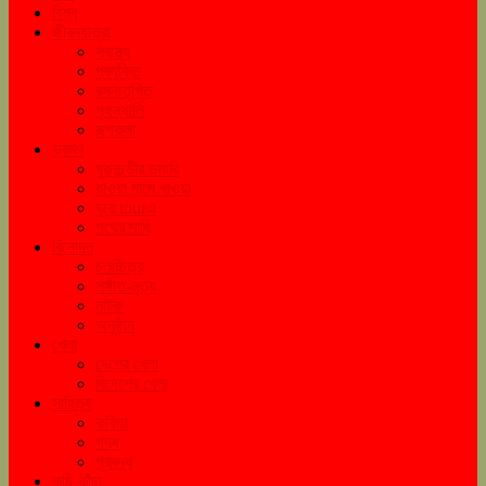
বিশ্ব
জীবনযাত্রা
স্বাস্থ্য
প্রযুক্তি
রসনাতৃপ্তি
গৃহস্থালি
রূপকলা
ভ্রমণ
ঘুরনচন্ডীর ডায়রি
যাওয়া মানে খাওয়া
ঘুরে tourএ
পথের দাবি
বিনোদন
চলচ্চিত্র
সঙ্গীত-নৃত্য
নাটক
অনুষ্ঠান
খেলা
দেশের খেলা
বিদেশের খেলা
সাহিত্য
কবিতা
গদ্য
প্রবন্ধ
কচি-কাঁচা