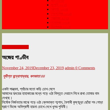
জুন ২০২৪
জুলাই ২০২৪
আগস্ট ২০২৪
সেপ্টেম্বর ২০২৪
অক্টোবর ২০২৪
নভেম্বর ২০২৪
ডিসেম্বর ২০২৪
নভেম্বর সংখ্যা ২০১৯
অজেয় গাণ্ডীব
November 24, 2019
December 23, 2019
admin
0 Comments
সুদীপ্ত বন্দ্যোপাধ্যায়, কলকাতা ##
একটা সান্ত্বনা, প্যাঁচার মতো কড়ি চোখ মেলে
আমাদের হৃদয়ের হাহাকারের মধ্যে গড়ে ওঠা বিস্তৃত দেয়ালে লিখে রাখা তোমার নাম
দেখছে।
নির্মোক নির্জনতার মাঝে গড়ে ওঠা ক্লেদাক্ত শ্মশান, বৈশাখী কৃষ্ণচূড়া ছোঁয়া শব পোড়া
ঘ্রাণে ভিজে অবিশ্বাসী হায়না চোখে দেখে ধূসর পৃথিবী।