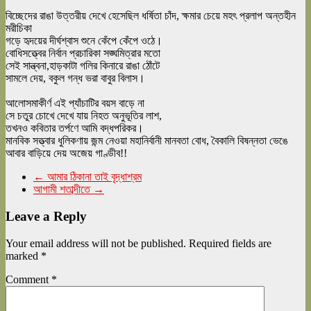
বিচ্ছেদের রাঙা উত্তরীয় দেখে হেসেছিল ধর্ষিতা চাঁদ, ক্ষমার চেয়ে মহৎ প্রলাপ অন্তহীন
মরীচিকা
গড়ে হৃদয়ের দীর্ঘশ্বাস শুনে কেঁপে কেঁপে ওঠে।
বোধিসত্ত্বের নির্বান প্রচারিকা সঙ্ঘমিত্রার মতো
সেই সান্ত্বনা,হাড়কাটা গলির কিনারে রাঙা ঠোঁটে
সামলে দেয়, বকুল গন্ধ ভরা বাবুর বিলাস।
আলোসমাকীর্ণ এই প্যাঁচাটির বয়স বাড়ে না
সে চতুর চোখে দেখে যায় নিহত অনুভূতির লাশ,
তখনও কবিতার তর্পণে আমি বদ্ধপরিকর।
মানবিক সত্ত্বার ধুলিকণায় জন্ম নেওয়া মহানির্বানী মানবতা বোধ, বৈকালি বিষন্নতা ভেঙে
আবার বাড়িয়ে দেয় অজেয় গাণ্ডীব!!
←
আমার ঠিকানা তাই বৃদ্ধাশ্রম
আগামী শতাব্দীতে
→
Leave a Reply
Your email address will not be published.
Required fields are
marked
*
Comment
*