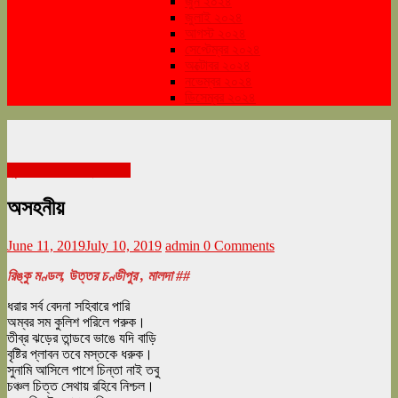
জুন ২০২৪
জুলাই ২০২৪
আগস্ট ২০২৪
সেপ্টেম্বর ২০২৪
অক্টোবর ২০২৪
নভেম্বর ২০২৪
ডিসেম্বর ২০২৪
জুন জামাইষষ্ঠী সংখ্যা ২০১৯
অসহনীয়
June 11, 2019
July 10, 2019
admin
0 Comments
রিঙ্কু মণ্ডল, উত্তর চণ্ডীপুর , মালদা ##
ধরার সর্ব বেদনা সহিবারে পারি
অম্বর সম কুলিশ পরিলে পরুক।
তীব্র ঝড়ের তান্ডবে ভাঙে যদি বাড়ি
বৃষ্টির প্লাবন তবে মস্তকে ধরুক।
সুনামি আসিলে পাশে চিন্তা নাই তবু
চঞ্চল চিত্ত সেথায় রহিবে নিশ্চল।