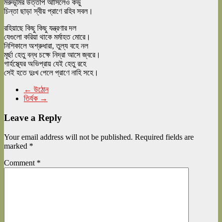
মরুভূমির উত্তাপ আসিলেও কভু
চিন্তা ছাড়া স্বীয় প্রাণে রহিব সবল।
রহিয়াছে কিছু কিছু যন্ত্রণার দল
যেগুলো করিয়া থাকে মর্মাহত মোরে।
নিশিকালে অশ্রুধারা, তুল্য বহে নল
মূর্ছা হেতু বন্ধ চক্ষে নিদ্রা আসে জ্বরে।
গার্হস্থ্যের অভিপ্রায় যেই হেতু রহে
সেই হতে দুঃখ পেলে প্রাণে নাহি সহে।
←
উঠোন
তির্যক
→
Leave a Reply
Your email address will not be published.
Required fields are
marked
*
Comment
*