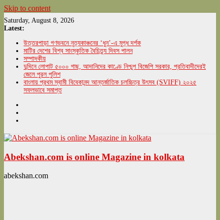
Skip to content
Saturday, August 8, 2026
Latest:
উত্তরপাড়া গণভবনে নৃত্যকাঞ্চনের ‘ধুন’-এ মুগ্ধ দর্শক
মাটির দেশের বিশ্ব সাংস্কৃতিক বৈচিত্র্য দিবস পালন
সম্পাদকীয়
দুদিনে লোপাট ৫০০০ গাছ, আদানিদের কাণ্ডে নিশ্চুপ বিজেপি সরকার, প্রতিবাদীদেরই
জেলে পুরল পুলিশ
বাংলায় প্রথম স্বামী বিবেকানন্দ আন্তর্জাতিক চলচ্চিত্র উৎসব (SVIFF) ২০২৫
সফলভাবে সমাপ্ত
Abekshan.com is online Magazine in kolkata
abekshan.com