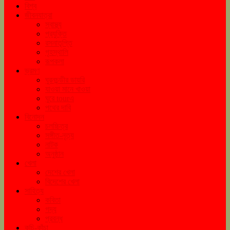
বিশ্ব
জীবনযাত্রা
স্বাস্থ্য
প্রযুক্তি
রসনাতৃপ্তি
গৃহস্থালি
রূপকলা
ভ্রমণ
ঘুরনচন্ডীর ডায়রি
যাওয়া মানে খাওয়া
ঘুরে tourএ
পথের দাবি
বিনোদন
চলচ্চিত্র
সঙ্গীত-নৃত্য
নাটক
অনুষ্ঠান
খেলা
দেশের খেলা
বিদেশের খেলা
সাহিত্য
কবিতা
গদ্য
প্রবন্ধ
কচি-কাঁচা