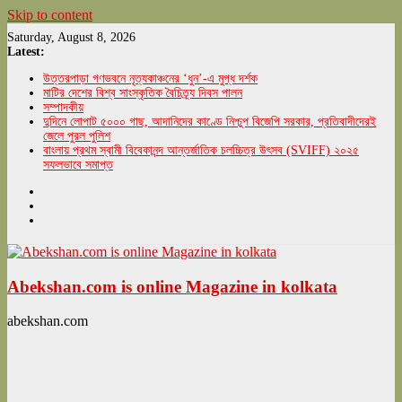
Skip to content
Saturday, August 8, 2026
Latest:
উত্তরপাড়া গণভবনে নৃত্যকাঞ্চনের ‘ধুন’-এ মুগ্ধ দর্শক
মাটির দেশের বিশ্ব সাংস্কৃতিক বৈচিত্র্য দিবস পালন
সম্পাদকীয়
দুদিনে লোপাট ৫০০০ গাছ, আদানিদের কাণ্ডে নিশ্চুপ বিজেপি সরকার, প্রতিবাদীদেরই
জেলে পুরল পুলিশ
বাংলায় প্রথম স্বামী বিবেকানন্দ আন্তর্জাতিক চলচ্চিত্র উৎসব (SVIFF) ২০২৫
সফলভাবে সমাপ্ত
Abekshan.com is online Magazine in kolkata
abekshan.com