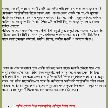
সেতার, সারেঙ্গি, তবলা ও শাস্ত্রীয় সঙ্গীতের লাইভ পরিবেশনার সঙ্গে কথক নৃত্যের অপূর্ব
মেলবন্ধন অনুষ্ঠানটিকে বিশেষ মাত্রা দেয়। কথক কেবল একটি নাচ নয়,এই নৃত্যের
প্রধান বৈশিষ্ট্যগুলো হলো এর দ্রুত পদচালন, গতি এবং বিভাব। নৃত্যকাঞ্চনের কর্ণধার
প্রতিভা দাসের সুদক্ষ নির্দেশনায় শিল্পীরা এই কারিগরি নিপুণতা অত্যন্ত দক্ষতার সঙ্গে
ফুটিয়ে তোলেন।
প্রতিভা দাসের একক পরিবেশনার পাশাপাশি অমৃতা কুন্ডু, শ্রেয়া দে, করিশমা সা, রিমঝিম
বৃষ্টি-সহ একাধিক শিল্পীর দলগত নৃত্য দর্শকদের প্রশংসা লাভ করে। লাইভ মিউজিকে
সঙ্গত করেন চন্দ্রচূড় ভট্টাচার্য, জয়দীপ সিনহা, প্রতীক মুখার্জী ও কমলেশ মিশ্র।
একের পর এক নজরকাড়া নৃত্য শৈলীর ফাঁকেই তবলা লহরার দরবারি জৌলুস মঞ্চে এক
অপূর্ব রসায়ন তৈরি করে। শিল্পী ইমন মজুমদার, হৃষীক বসু এবং স্বয়ম বন্দ্যোপাধ্যায়ের
পরিবেশনা ছিল চোখে পড়ার মতো। সম্মানিত অতিথি হিসেবে প্রখ্যাত তবলা বাদক অনুপ
দত্ত এবং সলিল মহলানবিশ-এর মতো কিংবদন্তিদের উপস্থিতি অনুষ্ঠানটির গরিমা বহুগুণ
বাড়িয়ে দিয়েছিল। সুর, তাল ও ছন্দের অপূর্ব মেলবন্ধনে নৃত্যকাঞ্চনের এই অনুষ্ঠান আবারও
প্রমাণ করল, ধ্রুপদী শিল্পের আবেদন আজও সমানভাবে চিরন্তন।
←
মাটির দেশের বিশ্ব সাংস্কৃতিক বৈচিত্র্য দিবস পালন