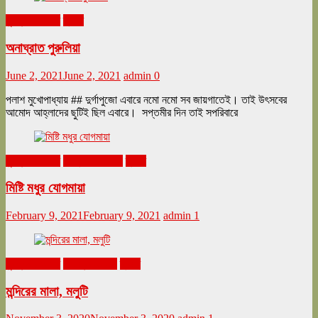
ঘুরনচন্ডীর ডায়রি
ভ্রমণ
অনাঘ্রাত পুরুলিয়া
June 2, 2021
June 2, 2021
admin
0
পলাশ মুখোপাধ্যায় ## দুর্গাপুজো এবারে নমো নমো সব জায়গাতেই। তাই উৎসবের
আমোদ আহ্লাদের ছুটিই ছিল এবারে। সপ্তমীর দিন তাই সপরিবারে
ঘুরনচন্ডীর ডায়রি
ফেব্রুয়ারি ২০২১
ভ্রমণ
মিষ্টি মধুর যোগমায়া
February 9, 2021
February 9, 2021
admin
1
ঘুরনচন্ডীর ডায়রি
নভেম্বর ২০২০
ভ্রমণ
মন্দিরের মালা, মলুটি