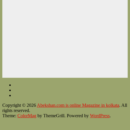
Copyright © 2026
Abekshan.com is online Magazine in kolkata
. All
rights reserved.
Theme:
ColorMag
by ThemeGrill. Powered by
WordPress
.