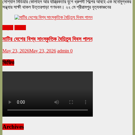
সোশ্যাল মিডিয়ার কোলাহল আর যান্ত্রিকতার যুগে ধ্রুপদী শিল্পের আবহে এক মনোমুগ্ধকর
সন্ধ্যার সাক্ষী থাকল উত্তরপাড়া গণভবন। ২২ মে শ্রীরামপুর নৃত্যকাঞ্চনের
অনুষ্ঠান
বিনোদন
মাটির দেশের বিশ্ব সাংস্কৃতিক বৈচিত্র্য দিবস পালন
May 23, 2026
May 23, 2026
admin
0
ভিডিও
Archives