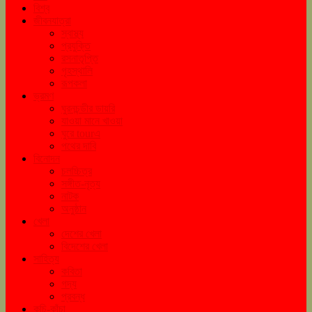
বিশ্ব
জীবনযাত্রা
স্বাস্থ্য
প্রযুক্তি
রসনাতৃপ্তি
গৃহস্থালি
রূপকলা
ভ্রমণ
ঘুরনচন্ডীর ডায়রি
যাওয়া মানে খাওয়া
ঘুরে tourএ
পথের দাবি
বিনোদন
চলচ্চিত্র
সঙ্গীত-নৃত্য
নাটক
অনুষ্ঠান
খেলা
দেশের খেলা
বিদেশের খেলা
সাহিত্য
কবিতা
গদ্য
প্রবন্ধ
কচি-কাঁচা