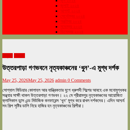
জুন ২০২৪
জুলাই ২০২৪
আগস্ট ২০২৪
সেপ্টেম্বর ২০২৪
অক্টোবর ২০২৪
নভেম্বর ২০২৪
ডিসেম্বর ২০২৪
অনুষ্ঠান
বিনোদন
উত্তরপাড়া গণভবনে নৃত্যকাঞ্চনের ‘ধুন’-এ মুগ্ধ দর্শক
May 25, 2026
May 25, 2026
admin
0 Comments
সোশ্যাল মিডিয়ার কোলাহল আর যান্ত্রিকতার যুগে ধ্রুপদী শিল্পের আবহে এক মনোমুগ্ধকর
সন্ধ্যার সাক্ষী থাকল উত্তরপাড়া গণভবন। ২২ মে শ্রীরামপুর নৃত্যকাঞ্চনের আয়োজিত
ক্লাসিকাল ডান্স এন্ড মিউজিক কনফারেন্স ‘ধুন’ মুগ্ধ করে রাখল দর্শকদের। এদিন আশ্চর্য
সব শিল্প সৃষ্টির ডালি নিয়ে হাজির হন নৃত্যকাঞ্চনের শিল্পীরা।