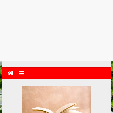
kolkata
abekshan.com