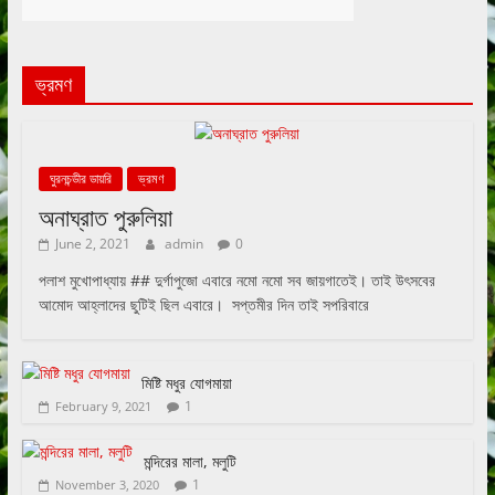
ভ্রমণ
ঘুরনচন্ডীর ডায়রি
ভ্রমণ
অনাঘ্রাত পুরুলিয়া
June 2, 2021
admin
0
পলাশ মুখোপাধ্যায় ## দুর্গাপুজো এবারে নমো নমো সব জায়গাতেই। তাই উৎসবের
আমোদ আহ্লাদের ছুটিই ছিল এবারে। সপ্তমীর দিন তাই সপরিবারে
মিষ্টি মধুর যোগমায়া
1
February 9, 2021
মন্দিরের মালা, মলুটি
1
November 3, 2020