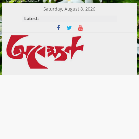
Skip
Saturday, August 8, 2026
to
Latest:
content
Abekshan.com
is
online
Magazine
in