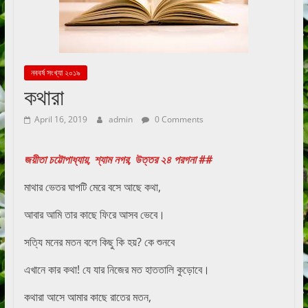
নববর্ষ সংখ্যা ২০১৯
কথারা
April 16, 2019
admin
0 Comments
জয়ীতা চট্টোপাধ্যায়, শ্যাম নগর, উত্তর ২৪ পরগনা ##
মাথার ভেতর ঘাপটি মেরে বসে আছে কথা,
আবার আমি তার কাছে ফিরে আসব ভেবে।
সত্যি মনের মতন বলে কিছু কি হয়? কে শুনবে
এখানে কার কথা! যে যার নিজের মত হাততালি কুড়োবে।
কথারা আসে আমার কাছে রাতের মতন,