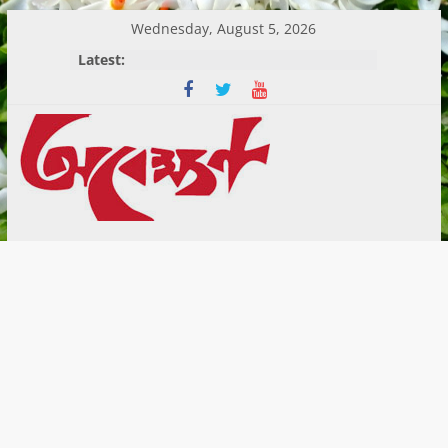
Skip
Wednesday, August 5, 2026
to
Latest:
content
Abekshan.com
is
online
Magazine
in