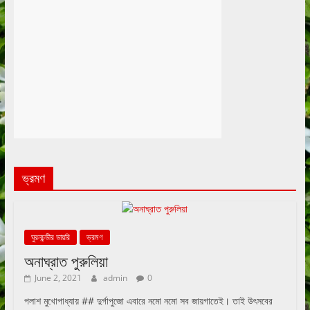
ভ্রমণ
ঘুরনচন্ডীর ডায়রি
ভ্রমণ
অনাঘ্রাত পুরুলিয়া
June 2, 2021
admin
0
পলাশ মুখোপাধ্যায় ## দুর্গাপুজো এবারে নমো নমো সব জায়গাতেই। তাই উৎসবের