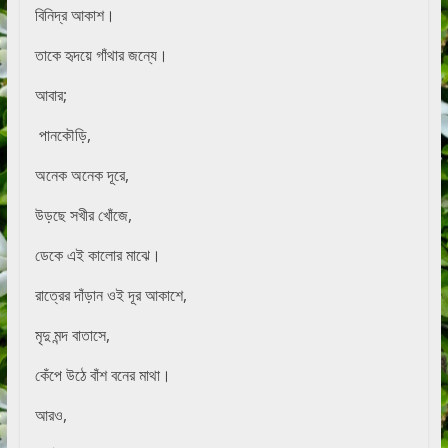
বিনিদ্র আকাশ।
তাকে হৃদয়ে গাঁথার জন্যে।
আবার;
পানকৌড়ি,
অনেক অনেক দূরে,
উড়ছে সখীর খোঁজে,
ডেকে এই কালোর মাঝে।
রাত্রের দাঁড়ান ওই দূর আকাশে,
মৃদু মন্দ বাতাসে,
কেঁপে উঠে বাঁশ বনের মাথা।
আরও,