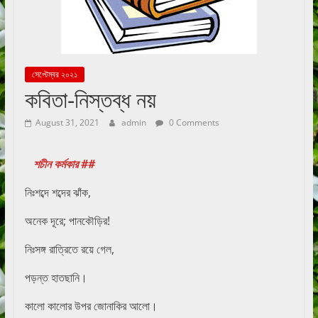
সেপ্টেম্বর ২০২১
কবিতা-নিস্তব্ধ নয়
August 31, 2021
admin
0 Comments
শচীন কর্মকার ##
নিঃশব্দে শব্দের ঝাঁক,
অনেক দূরে; পানকৌড়ির!
নিঃসঙ্গ রাত্রিতে রয়ে গেল,
পড়ন্ত হাতছানি।
কালো কালোর উপর জোনাকির আলো।