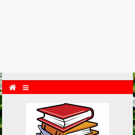
kolkata
abekshan.com