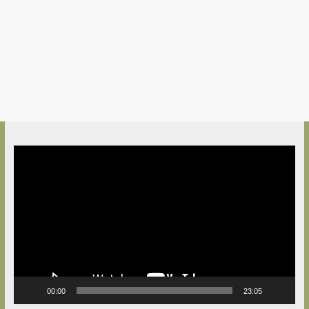
Video
Player
00:00
23:05