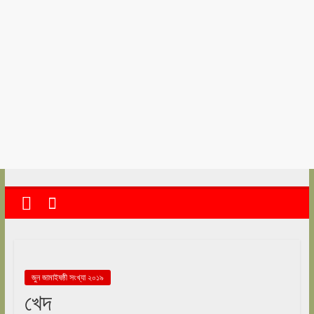
kolkata
abekshan.com
জুন জামাইষষ্ঠী সংখ্যা ২০১৯
খেদ