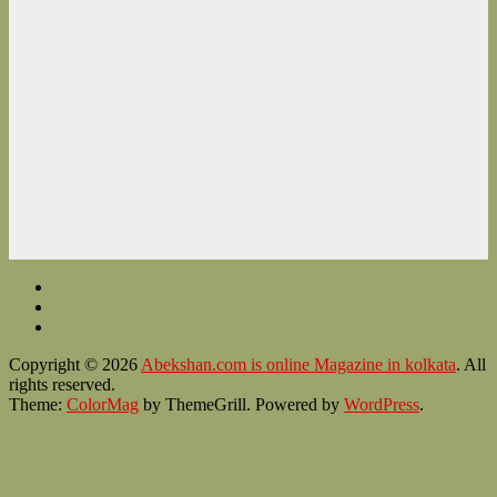
Copyright © 2026
Abekshan.com is online Magazine in kolkata
. All
rights reserved.
Theme:
ColorMag
by ThemeGrill. Powered by
WordPress
.