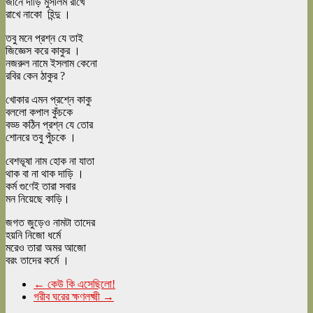
জানে দাড়ি মুসলিম রাখে
রাখে নাকো হিন্দু ।
তবু মনে প্রশ্ন যে তাই
জিজ্ঞেস করে কাকুর ।
নজরুল নামে ইসলাম কেনো
রবির কেন ঠাকুর ?
খোকার এমন প্রশ্নে কাকু
বললো কপাল কুঁচকে
বড্ড কঠিন প্রশ্ন যে তোর
শোনরে তবু পুঁচকে ।
বেশভূষা নাম হোক না যাতা
থাক বা না থাক দাড়ি ।
কর্ম গুণেই তারা সবার
মন নিয়েছে কাড়ি।
জগত জুড়েও নামটা তাদের
হয়নি নিজো ধর্মে
মরেও তারা অমর আজো
বরং তাদের কর্মে ।
←
কেউ কি এসেছিলো!
গরীব ঘরের ক্ষণলক্ষ্মী
→