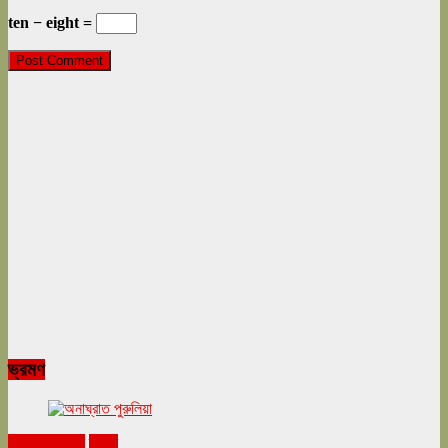
ten − eight =
ভ্রমণ
ঘুরনচন্ডীর ডায়রি
ভ্রমণ