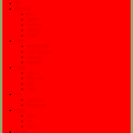
বিশ্ব
জীবনযাত্রা
স্বাস্থ্য
প্রযুক্তি
রসনাতৃপ্তি
গৃহস্থালি
রূপকলা
ভ্রমণ
ঘুরনচন্ডীর ডায়রি
যাওয়া মানে খাওয়া
ঘুরে tourএ
পথের দাবি
বিনোদন
চলচ্চিত্র
সঙ্গীত-নৃত্য
নাটক
অনুষ্ঠান
খেলা
দেশের খেলা
বিদেশের খেলা
সাহিত্য
কবিতা
গদ্য
প্রবন্ধ
কচি-কাঁচা