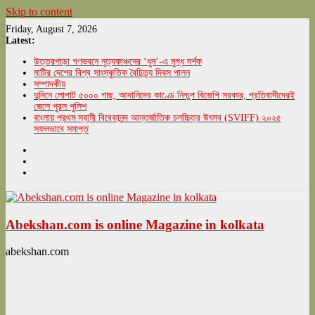
Skip to content
Friday, August 7, 2026
Latest:
উত্তরপাড়া গণভবনে নৃত্যকাঞ্চনের ‘ধুন’-এ মুগ্ধ দর্শক
মাটির দেশের বিশ্ব সাংস্কৃতিক বৈচিত্র্য দিবস পালন
সম্পাদকীয়
দুদিনে লোপাট ৫০০০ গাছ, আদানিদের কাণ্ডে নিশ্চুপ বিজেপি সরকার, প্রতিবাদীদেরই
জেলে পুরল পুলিশ
বাংলায় প্রথম স্বামী বিবেকানন্দ আন্তর্জাতিক চলচ্চিত্র উৎসব (SVIFF) ২০২৫
সফলভাবে সমাপ্ত
Abekshan.com is online Magazine in kolkata
abekshan.com