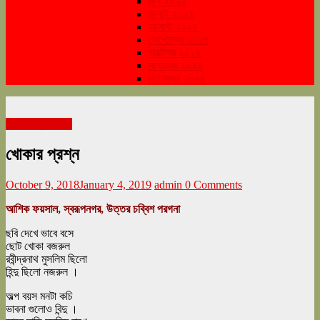
জুন ২০২৪
জুলাই ২০২৪
আগস্ট ২০২৪
সেপ্টেম্বর ২০২৪
অক্টোবর ২০২৪
নভেম্বর ২০২৪
ডিসেম্বর ২০২৪
শারদ সংখ্যা ২০১৮
খোকার প্রশ্ন
October 9, 2018
January 4, 2019
admin
0 Comments
আশিক ফয়সাল, স্বরূপনগর, উত্তর চব্বিশ পরগনা
ছবি দেখে ভাবে বসে
ছোট খোকা বজরুল
রবীন্দ্রনাথ মুসলিম ছিলো
হিন্দু ছিলো নজরুল ।
অল্প বয়স মনটা কচি
ভাবনা গুলোও বিন্দু ।