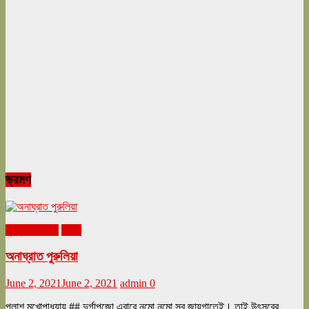
ভ্রমণ
ঘুরনচন্ডীর ডায়রি
ভ্রমণ
অনাঘ্রাত পুরুলিয়া
June 2, 2021
June 2, 2021
admin
0
পলাশ মুখোপাধ্যায় ## দুর্গাপুজো এবারে নমো নমো সব জায়গাতেই। তাই উৎসবের