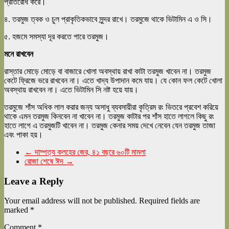
প্রতিরোধ করে।
৪. তরমুজ ত্বক ও চুল প্রাকৃতিকভাবে সুন্দর রাখে। তরমুজে থাকে ভিটামিন এ ও সি।
৫. হজমে সমস্যা দূর করতে পারে তরমুজ।
মনে রাখবেন
রাস্তার মোড়ে মোড়ে বা বাজারে খোলা অবস্থায় রাখা কাটা তরমুজ খাবেন না। তরমুজ
কেটে ফ্রিজে ভরে রাখবেন না। এতে খাদ্য উপাদান কমে যায়। যে কোন ফল কেটে খোলা
অবস্থায় রাখবেন না। এতে ভিটামিন সি নষ্ট হয়ে যায়।
তরমুজে শাঁস অধিক লাল করার জন্য অসাধু ব্যবসায়ীরা কৃত্রিম রং ভিতরে প্রবেশ করিয়ে
থাকে এমন তরমুজ কিনবেন না খাবেন না। তরমুজ কাটার পর শাঁস হাতে লাগলে কিছু রং
হাতে লাগে এ তরমুজটি খাবেন না। তরমুজ কেনার সময় দেখে নেবেন যেন তরমুজ তাজা
এবং পাকা হয়।
←
দাম্পত্য কলহের জের, ৪১ বছরে ৬০টি মামলা
রোজা শেষে ঈদ
→
Leave a Reply
Your email address will not be published.
Required fields are
marked
*
Comment
*