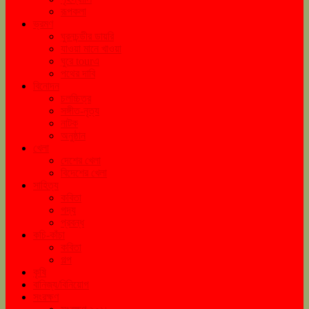
রূপকলা
ভ্রমণ
ঘুরনচন্ডীর ডায়রি
যাওয়া মানে খাওয়া
ঘুরে tourএ
পথের দাবি
বিনোদন
চলচ্চিত্র
সঙ্গীত-নৃত্য
নাটক
অনুষ্ঠান
খেলা
দেশের খেলা
বিদেশের খেলা
সাহিত্য
কবিতা
গদ্য
প্রবন্ধ
কচি-কাঁচা
কবিতা
গল্প
কৃষি
বানিজ্য/বিনিয়োগ
সংরক্ষণ