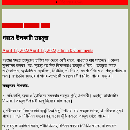
ডিসেম্বর ২০২৪
এপ্রিল ২০২২
জীবনযাত্রা
স্বাস্থ্য
গরমে উপকারী তরমুজ
April 12, 2022
April 12, 2022
admin
0 Comments
গরমের সময়ে তরমুজের চাহিদা সব থেকে বেশি থাকে, পাওয়াও যায় সহজেই। কেবল
সুস্বাদের জন্যই নয়, স্বাস্থ্যগত দিক বিবেচনায়ও তরমুজ এগিয়ে। তরমুজে আছে
লাইকোপেন, অ্যামাইনো অ্যাসিড, ভিটামিন, পটাশিয়াম, ম্যাগনেশিয়াম ও প্রচুর পরিমানে
জল। রূপচর্চায় ব্যবহার বা খাওয়া-দুভাবেই তরমুজের উপকারিতা পাওয়া সম্ভব।
তরমুজের
উপকার-
১. সর্দি-কাশি, জ্বর ও ইউরিনের সমস্যায় তরমুজ খুবই উপকারী। এছাড়া ডায়াবেটিস
নিয়ন্ত্রণে তরমুজ উপকারী বন্ধু হিসেবে কাজ করে।
২ শরীরের বেশ কিছু জরুরি অ্যান্টি-অক্সিডেন্ট পাওয়া যায় তরমুজ থেকে, যা শরীরকে সুস্থ
রাখে। এ ছাড়া বিভিন্ন ধরনের ক্যান্সারের ঝুঁকি কমাতে তরমুজ খেতে পারেন।
৩. তরমুজে ম্যাগনেসিয়াম, পটাসিয়ামসহ বিভিন্ন ধরনের ভিটামিন থাকে, যা হৃদরোগ