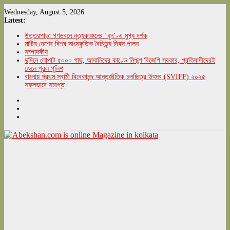
Skip
Wednesday, August 5, 2026
to
Latest:
content
উত্তরপাড়া গণভবনে নৃত্যকাঞ্চনের ‘ধুন’-এ মুগ্ধ দর্শক
মাটির দেশের বিশ্ব সাংস্কৃতিক বৈচিত্র্য দিবস পালন
সম্পাদকীয়
দুদিনে লোপাট ৫০০০ গাছ, আদানিদের কাণ্ডে নিশ্চুপ বিজেপি সরকার, প্রতিবাদীদেরই
জেলে পুরল পুলিশ
বাংলায় প্রথম স্বামী বিবেকানন্দ আন্তর্জাতিক চলচ্চিত্র উৎসব (SVIFF) ২০২৫
সফলভাবে সমাপ্ত
Abekshan.com
is
online
Magazine
in
kolkata