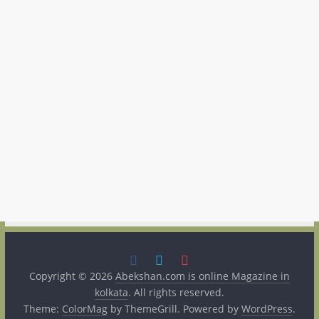
Copyright © 2026
Abekshan.com is online Magazine in
kolkata
. All rights reserved.
Theme:
ColorMag
by ThemeGrill. Powered by
WordPress
.