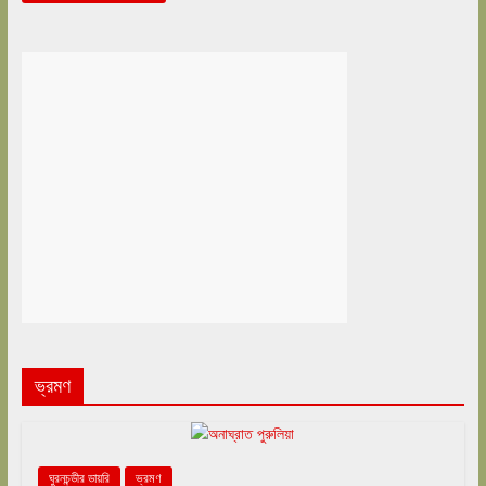
ভ্রমণ
ঘুরনচন্ডীর ডায়রি
ভ্রমণ