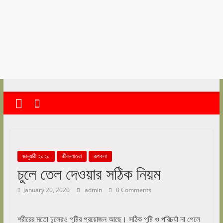
abekshan.com
জানুয়ারী ২০২০
জীবনযাত্রা
রূপকলা
চুলে তেল দেওয়ার সঠিক নিয়ম
January 20, 2020
admin
0 Comments
শরীরের মতো চুলেরও পুষ্টির প্রয়োজন আছে। সঠিক পুষ্টি ও পরিচর্যা না পেলে