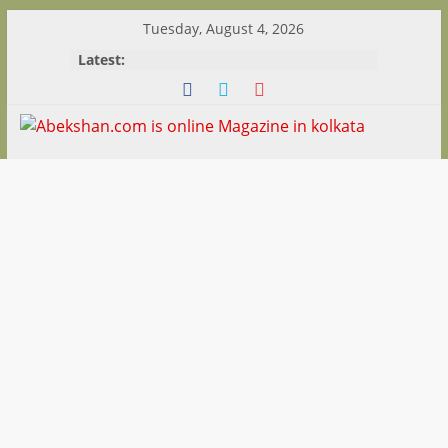
Skip
Tuesday, August 4, 2026
to
Latest:
content
Abekshan.com
is
online
Magazine
in
kolkata