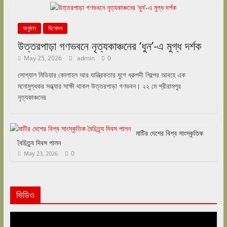
অনুষ্ঠান
বিনোদন
উত্তরপাড়া গণভবনে নৃত্যকাঞ্চনের ‘ধুন’-এ মুগ্ধ দর্শক
May 25, 2026
admin
0
সোশ্যাল মিডিয়ার কোলাহল আর যান্ত্রিকতার যুগে ধ্রুপদী শিল্পের আবহে এক
মনোমুগ্ধকর সন্ধ্যার সাক্ষী থাকল উত্তরপাড়া গণভবন। ২২ মে শ্রীরামপুর
নৃত্যকাঞ্চনের
মাটির দেশের বিশ্ব সাংস্কৃতিক
বৈচিত্র্য দিবস পালন
0
May 23, 2026
ভিডিও
Video