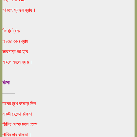
ডাকছে ঘ্যাঙর ঘ্যাঙ।
টিং টুং ট্যাঙ
মারছো কেন ব্যাঙ
ভারসাম্য নষ্ট হবে
মারলে মরলে ব্যাঙ।
ঘটনা
——–
বাঘের মুখে কামড়ে দিল
একটা হেড়ো কাঁকড়া
ডিঙির থেকে মরল হেসে
পাখিরালার ঝাঁকড়া।