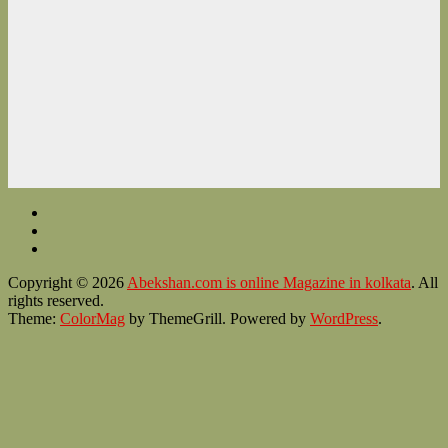
Copyright © 2026
Abekshan.com is online Magazine in kolkata
. All
rights reserved.
Theme:
ColorMag
by ThemeGrill. Powered by
WordPress
.