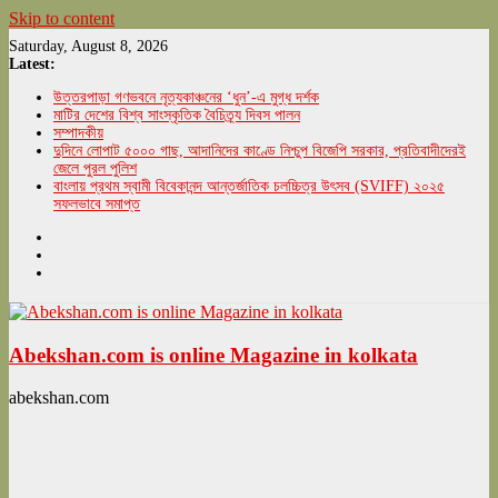
Skip to content
Saturday, August 8, 2026
Latest:
উত্তরপাড়া গণভবনে নৃত্যকাঞ্চনের ‘ধুন’-এ মুগ্ধ দর্শক
মাটির দেশের বিশ্ব সাংস্কৃতিক বৈচিত্র্য দিবস পালন
সম্পাদকীয়
দুদিনে লোপাট ৫০০০ গাছ, আদানিদের কাণ্ডে নিশ্চুপ বিজেপি সরকার, প্রতিবাদীদেরই
জেলে পুরল পুলিশ
বাংলায় প্রথম স্বামী বিবেকানন্দ আন্তর্জাতিক চলচ্চিত্র উৎসব (SVIFF) ২০২৫
সফলভাবে সমাপ্ত
Abekshan.com is online Magazine in kolkata
abekshan.com