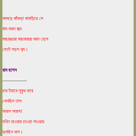
কামড়ে কাঁকড়া কামড়িয়ে সে
বাঘ করল জব্দ
মাছরাঙারা মাছমারারা মরল হেসে
ফেটে পড়ল শব্দ।
রাম ছাগল
—————
চার ইয়ারে পুকুর ধারে
খেলছিল তাস
সাবাস সাবাস!
দখিন হাওয়ায় চাওয়া পাওয়ায়
দুলছিল ঘাস।