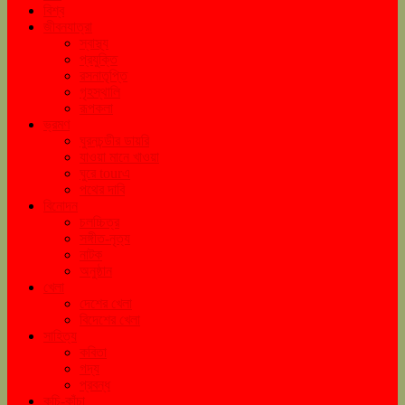
বিশ্ব
জীবনযাত্রা
স্বাস্থ্য
প্রযুক্তি
রসনাতৃপ্তি
গৃহস্থালি
রূপকলা
ভ্রমণ
ঘুরনচন্ডীর ডায়রি
যাওয়া মানে খাওয়া
ঘুরে tourএ
পথের দাবি
বিনোদন
চলচ্চিত্র
সঙ্গীত-নৃত্য
নাটক
অনুষ্ঠান
খেলা
দেশের খেলা
বিদেশের খেলা
সাহিত্য
কবিতা
গদ্য
প্রবন্ধ
কচি-কাঁচা