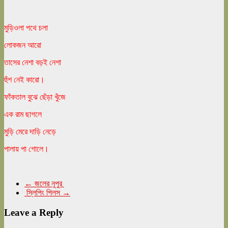
মুড়িওলা পথে চলা
লোকজন আরো
তাসের নেশা বড়ই নেশা
হুঁশ নেই কারো।
ফাঁকতাল বুঝে ছেঁড়া খুঁজে
এক রাম ছাগলে
মুড়ি মেরে দাড়ি নেড়ে
পালায় পা গোলে।
←
জলের নূপুর
স্লিপিং পিলস
→
Leave a Reply