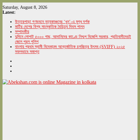
Skip
Saturday, August 8, 2026
to
Latest:
content
উত্তরপাড়া গণভবনে নৃত্যকাঞ্চনের ‘ধুন’-এ মুগ্ধ দর্শক
মাটির দেশের বিশ্ব সাংস্কৃতিক বৈচিত্র্য দিবস পালন
সম্পাদকীয়
দুদিনে লোপাট ৫০০০ গাছ, আদানিদের কাণ্ডে নিশ্চুপ বিজেপি সরকার, প্রতিবাদীদেরই
জেলে পুরল পুলিশ
বাংলায় প্রথম স্বামী বিবেকানন্দ আন্তর্জাতিক চলচ্চিত্র উৎসব (SVIFF) ২০২৫
সফলভাবে সমাপ্ত
Abekshan.com
is
online
Magazine
in
kolkata