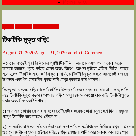
ডিসেম্বর ২০২৪
গৃহসজ্জা
জীবনযাত্রা
সেপ্টেম্বর ২০২০
টিকটিকি মুক্ত বাড়ি!
August 31, 2020
August 31, 2020
admin
0 Comments
অনেকের কাছেই খুব বিরক্তিকর প্রাণী টিকটিকি। অনেকে ভয়ও পান একে। ঘরের
আনাচে কানাচে, প্রায় সর্বত্র এদের অবাধ বিচরণ! আপাত দৃষ্টিতে এটিকে নিরীহ গোছের
মনে হলেও টিকটিকি মারাত্মক বিষাক্ত। বাড়িকে টিকটিকিমুক্ত করতে অনেকেই বাজারে
উপলব্ধ একাধিক রাসায়নিক যুক্ত দামি স্প্রে ব্যবহার করে থাকেন।
কিন্তু তা সত্ত্বেও বাড়ি থেকে টিকটিকির উপদ্রব চিরতরে বন্ধ করা যায় না। তাহলে কি
করে টিকটিকি-মুক্ত করবেন আপনার বাড়ি? আসুন জেনে নেওয়া যাক বাড়ি টিকটিকিমুক্ত
করার অব্যর্থ কয়েকটি উপায়।
১) জানালার কোনায় কোনায় বা ঘরের ভেন্টিলেটরে কয়েক কোয়া রসুন রেখে দিন। রসুনের
গন্ধে টিকটিকি ধারে কাছেও ঘেঁষবে না।
২) গোলমরিচ বা শুকনা মরিচের গুঁড়া ৩-৪ কাপ পানিতে ঘণ্টাখানেক ভিজিয়ে রাখুন। এর পর
ওই গোলমরিচ বা শুকনা মরিচের মরিচের গুঁড়া মেশানো পানি ঘরের কোনায় কোনায় স্প্রে