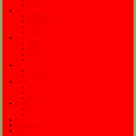
রূপকলা
ভ্রমণ
ঘুরনচন্ডীর ডায়রি
যাওয়া মানে খাওয়া
ঘুরে tourএ
পথের দাবি
বিনোদন
চলচ্চিত্র
সঙ্গীত-নৃত্য
নাটক
অনুষ্ঠান
খেলা
দেশের খেলা
বিদেশের খেলা
সাহিত্য
কবিতা
গদ্য
প্রবন্ধ
কচি-কাঁচা
কবিতা
গল্প
কৃষি
বানিজ্য/বিনিয়োগ
সংরক্ষণ