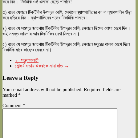
করে দিন। টিকটিকি ওই এলাকা ছেড়ে পালাবে!
৩) ঘরের যেখানে টিকটিকির উপদ্রব বেশি, সেখানে ন্যাপথালিনের বল বা ন্যাপথালিন গুঁড়া
করে ছড়িয়ে দিন। ন্যাপথালিনের গন্ধে টিকটিকি পালাবে।
৪) ঘরের যে সমস্ত জায়গায় টিকটিকির উপদ্রব বেশি, সেখানে ডিমের খোসা রেখে দিন।
ওই সমস্ত জায়গায় আর টিকটিকির দেখা মিলবে না।
৫) ঘরের যে সমস্ত জায়গায় টিকটিকির উপদ্রব বেশি, সেখানে ময়ূরের পালক রেখে দিলে
টিকটিকি ধারে কাছেও ঘেঁষবে না।
←
সন্ধ্যামালতী
সৌন্দর্য বাড়ায় ঝকঝকে সাদা দাঁত
→
Leave a Reply
Your email address will not be published.
Required fields are
marked
*
Comment
*