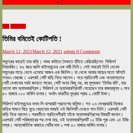
ডিসেম্বর ২০২৪
বিশ্ব
মার্চ ২০২১
তিমির বমিতেই কোটিপতি !
March 12, 2021
March 12, 2021
admin
0 Comments
সমুদ্রের কাছেই তার বাড়ি। সময় কাটাতে সৈকতে হাঁটতে বেরিয়েছিলেন সিরিপর্ন
নিয়ামরিন। ৪৯ বছর বয়সি থাইল্যান্ডের এক নারী তিনি। সেই সময়েই তিনি দেখেন
সমুদ্রের পাড়ে ভেসে এসেছে আজব এক জিনিস। যা থেকে আবার মাছের মতো আঁশটে
গন্ধও বেরচ্ছে। এরপরই সেটি বাড়ি নিয়ে আসেন। পরে প্রতিবেশী এবং অন্যান্যদের
সেটি দেখানোর পরই জানতে পারেন, সেটি অন্য কিছু নয়, বহু মূল্যবান ‘তিমির বমি’, যার
ভালো নাম অ্যামবারগ্রিস। সিরিপর্ন যে অ্যামবারগ্রিসটি পেয়েছেন তার বাজারমূল্য ২ লাখ
৫০ হাজার ০০০ মার্কিন ডলার। অর্থাৎ ভারতীয় মুদ্রায় প্রায় ২ কোটি টাকা।
সিরিপর্ন থাইল্যান্ডের নাখন সি থাম্মারাট প্রদেশের বাসিন্দা। গত ২৩ ফেব্রুয়ারি নিজের
বাড়ির সামনে বিচে ঘুরে বেড়ানোর সময়ই ওই জিনিসটি দেখতে পান তিনি। এরপরই সেটি
বাড়ি নিয়ে আসেন। পরবর্তীতে প্রতিবেশীরাই তাঁকে অ্যামবারগ্রিসের বিষয়টি জানান।
এরপরই সেটি পরিষ্কারের পর দেখা যায়, ওই অ্যামবারগ্রিসটি ১২ ইঞ্চি পুরু এবং ২৪ ইঞ্চি
লম্বা। আন্তর্জাতিক বাজারে সেটির দাম ২ লক্ষ ৫০ হাজার মার্কিন ডলার।