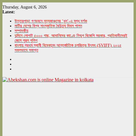
Skip
Thursday, August 6, 2026
to
Latest:
content
উত্তরপাড়া গণভবনে নৃত্যকাঞ্চনের ‘ধুন’-এ মুগ্ধ দর্শক
মাটির দেশের বিশ্ব সাংস্কৃতিক বৈচিত্র্য দিবস পালন
সম্পাদকীয়
দুদিনে লোপাট ৫০০০ গাছ, আদানিদের কাণ্ডে নিশ্চুপ বিজেপি সরকার, প্রতিবাদীদেরই
জেলে পুরল পুলিশ
বাংলায় প্রথম স্বামী বিবেকানন্দ আন্তর্জাতিক চলচ্চিত্র উৎসব (SVIFF) ২০২৫
সফলভাবে সমাপ্ত
Abekshan.com
is
online
Magazine
in
kolkata