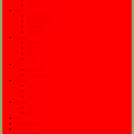
রূপকলা
ভ্রমণ
ঘুরনচন্ডীর ডায়রি
যাওয়া মানে খাওয়া
ঘুরে tourএ
পথের দাবি
বিনোদন
চলচ্চিত্র
সঙ্গীত-নৃত্য
নাটক
অনুষ্ঠান
খেলা
দেশের খেলা
বিদেশের খেলা
সাহিত্য
কবিতা
গদ্য
প্রবন্ধ
কচি-কাঁচা
কবিতা
গল্প
কৃষি
বানিজ্য/বিনিয়োগ
সংরক্ষণ