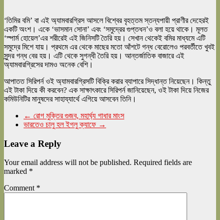
‘তিমির বমি’ বা এই অ্যামবারগ্রিস আসলে বিশ্বের বৃহত্তম স্তন্যপায়ী প্রাণীর দেহেরই
একটি অংশ। একে ‘ভাসমান সোনা’ এবং ‘সমুদ্রের গুপ্তধন’ও বলা হয়ে থাকে। মূলত
‘স্পার্ম হোয়েল’এর শরীরেই এই জিনিসটি তৈরি হয়। সেখান থেকেই বমির মাধ্যমে এটি
সমুদ্রে মিশে যায়। প্রথমে এর থেকে মাছের মতো আঁশটে গন্ধ বেরোলেও পরবর্তীতে খুবই
সুন্দর গন্ধ বের হয়। এটি থেকে সুগন্ধী তৈরি হয়। আন্তর্জাতিক বাজারে এই
অ্যামবারগ্রিসের দামও অনেক বেশি।
আপাতত সিরিপর্ন ওই অ্যামবারগ্রিসটি বিক্রি করার ব্যাপারে সিদ্ধান্ত নিয়েছেন। কিন্তু
এই টাকা দিয়ে কী করবেন? এক সাক্ষাৎকারে সিরিপর্ন জানিয়েছেন, ওই টাকা দিয়ে নিজের
কমিউনিটির মানুষদের সাহায্যার্থে এগিয়ে আসবেন তিনি।
←
রোগ মুক্তির গুজব, মহার্ঘ্য গাধার মাংস
ভারতেও চালু হল ইগলু ক্যাফে
→
Leave a Reply
Your email address will not be published.
Required fields are
marked
*
Comment
*