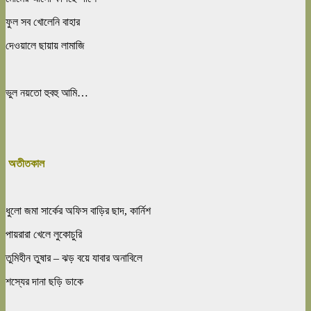
ফুল সব খোলেনি বাহার
দেওয়ালে ছায়ায় লামাজি
ভুল নয়তো হুবহু আমি…
অতীতকাল
ধুলো জমা সার্কের অফিস বাড়ির ছাদ, কার্নিশ
পায়রারা খেলে লুকোচুরি
তুমিহীন তুষার – ঝড় বয়ে যাবার অনাবিলে
শস্যের দানা ছড়ি ডাকে