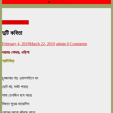
ডিসেম্বর ২০২৪
বইমেলা সংখ্যা ২০১৯
দুটি কবিতা
February 4, 2019
March 22, 2019
admin
0 Comments
দয়াময় পোদ্দার, ওড়িশা
প্রতিবিম্ব
চুবজাখার গাঢ় এ্যালপাইনে বন
ছোট মঠ, সবটা পাহাড়
লামা তেনজিন বসে আছে
বিষন্ন সুরের ভায়োলিন
মোমের আলো কাঁপছে পাশে