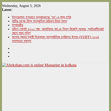
Skip
Wednesday, August 5, 2026
to
Latest:
content
উত্তরপাড়া গণভবনে নৃত্যকাঞ্চনের ‘ধুন’-এ মুগ্ধ দর্শক
মাটির দেশের বিশ্ব সাংস্কৃতিক বৈচিত্র্য দিবস পালন
সম্পাদকীয়
দুদিনে লোপাট ৫০০০ গাছ, আদানিদের কাণ্ডে নিশ্চুপ বিজেপি সরকার, প্রতিবাদীদেরই
জেলে পুরল পুলিশ
বাংলায় প্রথম স্বামী বিবেকানন্দ আন্তর্জাতিক চলচ্চিত্র উৎসব (SVIFF) ২০২৫
সফলভাবে সমাপ্ত
Abekshan.com
is
online
Magazine
in
kolkata