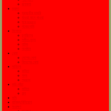
রূপকলা
ভ্রমণ
ঘুরনচন্ডীর ডায়রি
যাওয়া মানে খাওয়া
ঘুরে tourএ
পথের দাবি
বিনোদন
চলচ্চিত্র
সঙ্গীত-নৃত্য
নাটক
অনুষ্ঠান
খেলা
দেশের খেলা
বিদেশের খেলা
সাহিত্য
কবিতা
গদ্য
প্রবন্ধ
কচি-কাঁচা
কবিতা
গল্প
কৃষি
বানিজ্য/বিনিয়োগ
সংরক্ষণ