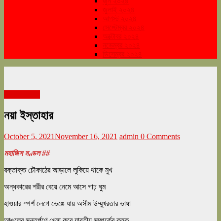
জুন ২০২৪
জুলাই ২০২৪
আগস্ট ২০২৪
সেপ্টেম্বর ২০২৪
অক্টোবর ২০২৪
নভেম্বর ২০২৪
ডিসেম্বর ২০২৪
অক্টোবর ২০২১
নয়া ইস্তাহার
October 5, 2021
November 16, 2021
admin
0 Comments
মহাজিস মণ্ডল ##
রক্তাক্ত চৌকাঠের আড়ালে লুকিয়ে থাকে মুখ
অন্ধকারের শরীর বেয়ে নেমে আসে গাঢ় ঘুম
হাওয়ার স্পর্শ লেগে ভেঙে যায় অসীম উম্মুখরতার ভাষা
আঙুলের সন্তুর্পণে খেলা করে যাবতীয় সম্পর্কের কুহক