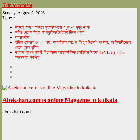
Skip to content
Sunday, August 9, 2026
Latest:
উত্তরপাড়া গণভবনে নৃত্যকাঞ্চনের ‘ধুন’-এ মুগ্ধ দর্শক
মাটির দেশের বিশ্ব সাংস্কৃতিক বৈচিত্র্য দিবস পালন
সম্পাদকীয়
দুদিনে লোপাট ৫০০০ গাছ, আদানিদের কাণ্ডে নিশ্চুপ বিজেপি সরকার, প্রতিবাদীদেরই
জেলে পুরল পুলিশ
বাংলায় প্রথম স্বামী বিবেকানন্দ আন্তর্জাতিক চলচ্চিত্র উৎসব (SVIFF) ২০২৫
সফলভাবে সমাপ্ত
Abekshan.com is online Magazine in kolkata
abekshan.com