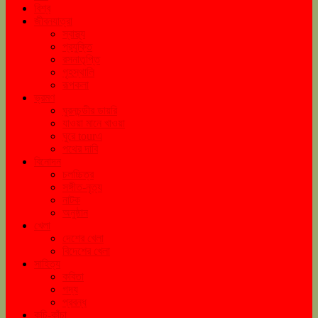
বিশ্ব
জীবনযাত্রা
স্বাস্থ্য
প্রযুক্তি
রসনাতৃপ্তি
গৃহস্থালি
রূপকলা
ভ্রমণ
ঘুরনচন্ডীর ডায়রি
যাওয়া মানে খাওয়া
ঘুরে tourএ
পথের দাবি
বিনোদন
চলচ্চিত্র
সঙ্গীত-নৃত্য
নাটক
অনুষ্ঠান
খেলা
দেশের খেলা
বিদেশের খেলা
সাহিত্য
কবিতা
গদ্য
প্রবন্ধ
কচি-কাঁচা