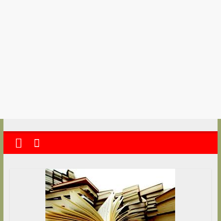
kolkata
abekshan.com