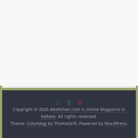
Copyright © 2026
Abekshan.com is online Magazine in
kolkata
. All rights reserved.
Theme:
ColorMag
by ThemeGrill. Powered by
WordPress
.