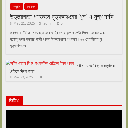
অনুষ্ঠান
বিনোদন
উত্তরপাড়া গণভবনে নৃত্যকাঞ্চনের ‘ধুন’-এ মুগ্ধ দর্শক
May 25, 2026
admin
0
সোশ্যাল মিডিয়ার কোলাহল আর যান্ত্রিকতার যুগে ধ্রুপদী শিল্পের আবহে এক
মনোমুগ্ধকর সন্ধ্যার সাক্ষী থাকল উত্তরপাড়া গণভবন। ২২ মে শ্রীরামপুর
নৃত্যকাঞ্চনের
মাটির দেশের বিশ্ব সাংস্কৃতিক
বৈচিত্র্য দিবস পালন
0
May 23, 2026
ভিডিও
Video
Player