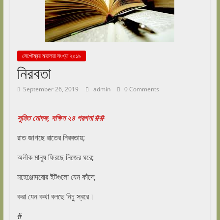
সেপ্টেম্বর মহালয়া সংখ্যা ২০১৯
নিরবতা
September 26, 2019
admin
0 Comments
সুমিত মোদক, দক্ষিন ২৪ পরগনা ##
রাত জাগছে রাতের নিরবতায়;
অলীক মানুষ ফিরছে নিজের ঘরে;
মহেঞ্জোদরোর ইটগুলো যেন কাঁদে;
করা যেন কথা বলছে নিচু স্বরে।
#