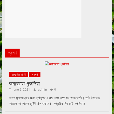
ভ্রমণ
ঘুরনচন্ডীর ডায়রি
ভ্রমণ
অনাঘ্রাত পুরুলিয়া
June 2, 2021
admin
0
পলাশ মুখোপাধ্যায় ## দুর্গাপুজো এবারে নমো নমো সব জায়গাতেই। তাই উৎসবের
আমোদ আহ্লাদের ছুটিই ছিল এবারে। সপ্তমীর দিন তাই সপরিবারে