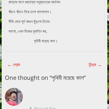
রাস্তার পাশে রক্তাক্ত মনুষ্যত্বের আর্তনাদ
বাঁচাও বাঁচাও নিয়ে চলো হাসপাতাল।
উঁকি মেরে সূর্য আগুন ছুঁড়লো চিতায়
বললো, এখন নিজের মুখাগ্নি কর,
পৃথিবী মরেছে কাল।
←
প্রেম
নিন্দুক
→
One thought on “
পৃথিবী মরেছে কাল
”
Biswajit Roy