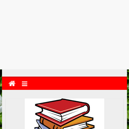
kolkata
abekshan.com