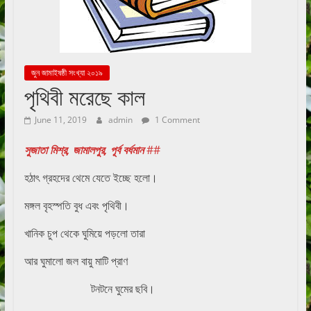
জুন জামাইষষ্ঠী সংখ্যা ২০১৯
পৃথিবী মরেছে কাল
June 11, 2019
admin
1 Comment
সুজাতা মিশ্র, জামালপুর, পূর্ব বর্ধমান
##
হঠাৎ গ্রহদের থেমে যেতে ইচ্ছে হলো।
মঙ্গল বৃহস্পতি বুধ এবং পৃথিবী।
খানিক চুপ থেকে ঘুমিয়ে পড়লো তারা
আর ঘুমালো জল বায়ু মাটি প্রাণ
টনটনে ঘুমের ছবি।