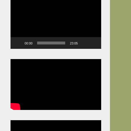
Video
Player
00:00
23:05