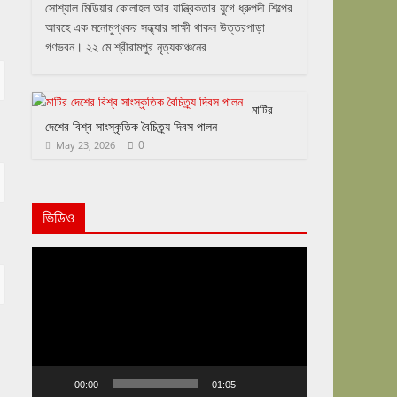
সোশ্যাল মিডিয়ার কোলাহল আর যান্ত্রিকতার যুগে ধ্রুপদী শিল্পের
আবহে এক মনোমুগ্ধকর সন্ধ্যার সাক্ষী থাকল উত্তরপাড়া
গণভবন। ২২ মে শ্রীরামপুর নৃত্যকাঞ্চনের
মাটির
দেশের বিশ্ব সাংস্কৃতিক বৈচিত্র্য দিবস পালন
0
May 23, 2026
ভিডিও
Video
Player
00:00
01:05