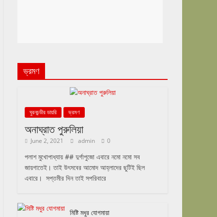
ভ্রমণ
ঘুরনচন্ডীর ডায়রি
ভ্রমণ
অনাঘ্রাত পুরুলিয়া
June 2, 2021
admin
0
পলাশ মুখোপাধ্যায় ## দুর্গাপুজো এবারে নমো নমো সব
জায়গাতেই। তাই উৎসবের আমোদ আহ্লাদের ছুটিই ছিল
এবারে। সপ্তমীর দিন তাই সপরিবারে
মিষ্টি মধুর যোগমায়া