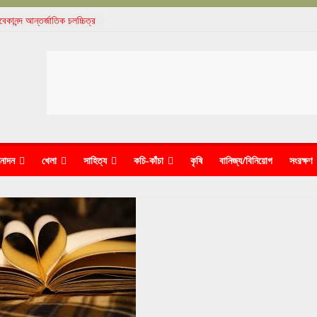
বেকানন্দ আন্তর্জাতিক চলচ্চিত্র
 সফলভাবে সমাপ্ত
যকাঞ্চনের ‘ধুন’-এ মুগ্ধ দর্শক
্কৃতিক বৈচিত্র্য দিবস পালন
ছ, আদানিদের কাণ্ডে নিশ্চুপ
াদীদেরই জেলে পুরল পুলিশ
নোদন
খেলা
সাহিত্য
কচি-কাঁচা
কৃষি
বানিজ্য/বিনিয়োগ
সংরক্ষণ