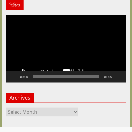
ভিডিও
Video
Player
00:00
01:05
Archives
Archives