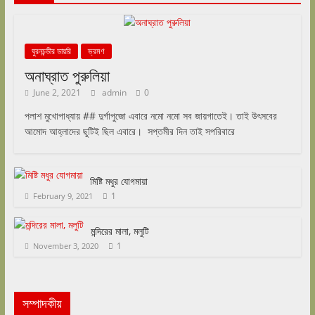
ঘুরনচন্ডীর ডায়রি
ভ্রমণ
অনাঘ্রাত পুরুলিয়া
June 2, 2021
admin
0
পলাশ মুখোপাধ্যায় ## দুর্গাপুজো এবারে নমো নমো সব জায়গাতেই। তাই উৎসবের
আমোদ আহ্লাদের ছুটিই ছিল এবারে। সপ্তমীর দিন তাই সপরিবারে
মিষ্টি মধুর যোগমায়া
1
February 9, 2021
মন্দিরের মালা, মলুটি
1
November 3, 2020
সম্পাদকীয়