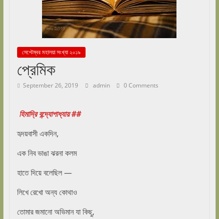
সেপ্টেম্বর মহালয়া সংখ্যা ২০১৯
প্রেমিক
September 26, 2019
admin
0 Comments
হিমাদ্রি বন্দ্যোপাধ্যায় ##
হৃদয়বাসী একদিন,
এক নিব ভাঙা ঝরনা কলম
হাতে দিয়ে বলেছিল —
লিখে রেখো অন্য কোথাও
তোমার জমানো অভিমান যা কিছু,