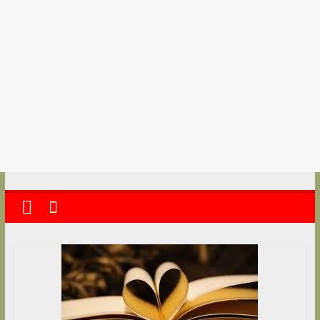
kolkata
abekshan.com