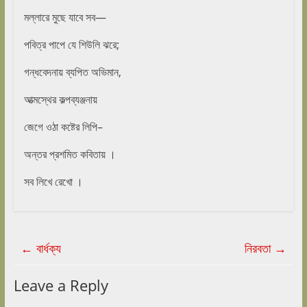
মল্লারে মুছে যাবে সব—
পবিত্র পাপে যে শিউলি ঝরে;
গন্ধবেদনায় ব্যপিত অভিমান,
আত্মস্থের কল্পব্যঞ্জনায়
জেগে ওঠা কষ্টের লিপি–
অন্তর প্রশমিত কবিতায় ।
সব লিখে রেখো ।
←
বার্ধক্য
নিরবতা
→
Leave a Reply