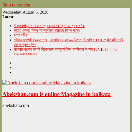
Skip to content
Wednesday, August 5, 2026
Latest:
উত্তরপাড়া গণভবনে নৃত্যকাঞ্চনের ‘ধুন’-এ মুগ্ধ দর্শক
মাটির দেশের বিশ্ব সাংস্কৃতিক বৈচিত্র্য দিবস পালন
সম্পাদকীয়
দুদিনে লোপাট ৫০০০ গাছ, আদানিদের কাণ্ডে নিশ্চুপ বিজেপি সরকার, প্রতিবাদীদেরই
জেলে পুরল পুলিশ
বাংলায় প্রথম স্বামী বিবেকানন্দ আন্তর্জাতিক চলচ্চিত্র উৎসব (SVIFF) ২০২৫
সফলভাবে সমাপ্ত
Abekshan.com is online Magazine in kolkata
abekshan.com