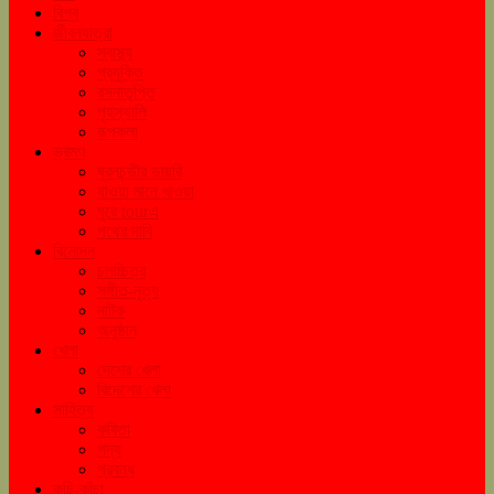
বিশ্ব
জীবনযাত্রা
স্বাস্থ্য
প্রযুক্তি
রসনাতৃপ্তি
গৃহস্থালি
রূপকলা
ভ্রমণ
ঘুরনচন্ডীর ডায়রি
যাওয়া মানে খাওয়া
ঘুরে tourএ
পথের দাবি
বিনোদন
চলচ্চিত্র
সঙ্গীত-নৃত্য
নাটক
অনুষ্ঠান
খেলা
দেশের খেলা
বিদেশের খেলা
সাহিত্য
কবিতা
গদ্য
প্রবন্ধ
কচি-কাঁচা