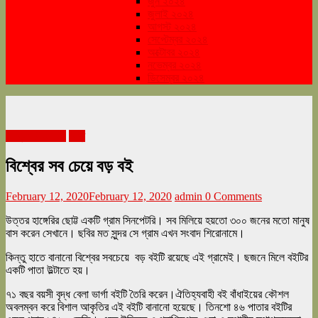
জুন ২০২৪
জুলাই ২০২৪
আগস্ট ২০২৪
সেপ্টেম্বর ২০২৪
অক্টোবর ২০২৪
নভেম্বর ২০২৪
ডিসেম্বর ২০২৪
ফেব্রুয়ারী ২০২০
বিশ্ব
বিশ্বের সব চেয়ে বড় বই
February 12, 2020
February 12, 2020
admin
0 Comments
উত্তর হাঙ্গেরির ছোট্ট একটি গ্রাম সিনপেটরি। সব মিলিয়ে হয়তো ৩০০ জনের মতো মানুষ
বাস করেন সেখানে। ছবির মত সুন্দর সে গ্রাম এখন সংবাদ শিরোনামে।
কিন্তু হাতে বানানো বিশ্বের সবচেয়ে বড় বইটি রয়েছে এই গ্রামেই। ছজনে মিলে বইটির
একটি পাতা উল্টাতে হয়।
৭১ বছর বয়সী বৃদ্ধ বেলা ভার্গা বইটি তৈরি করেন।ঐতিহ্যবাহী বই বাঁধাইয়ের কৌশল
অবলম্বন করে বিশাল আকৃতির এই বইটি বানানো হয়েছে। তিনশো ৪৬ পাতার বইটির