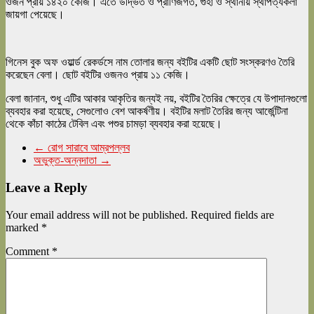
ওজন প্রায় ১৪২০ কেজি। এতে উদ্ভিত ও প্রাণিজগত, গুহা ও স্থানীয় স্থাপত্যকলা
জায়গা পেয়েছে।
গিনেস বুক অফ ওয়ার্ল্ড রেকর্ডসে নাম তোলার জন্য বইটির একটি ছোট সংস্করণও তৈরি
করেছেন বেলা। ছোট বইটির ওজনও প্রায় ১১ কেজি।
বেলা জানান, শুধু এটির আকার আকৃতির জন্যই নয়, বইটির তৈরির ক্ষেত্রে যে উপাদানগুলো
ব্যবহার করা হয়েছে, সেগুলোও বেশ আকর্ষণীয়। বইটির মলাট তৈরির জন্য আর্জেন্টিনা
থেকে কাঁচা কাঠের টেবিল এবং পশুর চামড়া ব্যবহার করা হয়েছে।
←
রোগ সারাবে আম্রপল্লব
অভুক্ত-অন্নদাতা
→
Leave a Reply
Your email address will not be published.
Required fields are
marked
*
Comment
*