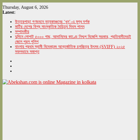
Skip
Thursday, August 6, 2026
to
Latest:
content
উত্তরপাড়া গণভবনে নৃত্যকাঞ্চনের ‘ধুন’-এ মুগ্ধ দর্শক
মাটির দেশের বিশ্ব সাংস্কৃতিক বৈচিত্র্য দিবস পালন
সম্পাদকীয়
দুদিনে লোপাট ৫০০০ গাছ, আদানিদের কাণ্ডে নিশ্চুপ বিজেপি সরকার, প্রতিবাদীদেরই
জেলে পুরল পুলিশ
বাংলায় প্রথম স্বামী বিবেকানন্দ আন্তর্জাতিক চলচ্চিত্র উৎসব (SVIFF) ২০২৫
সফলভাবে সমাপ্ত
Abekshan.com
is
online
Magazine
in
kolkata