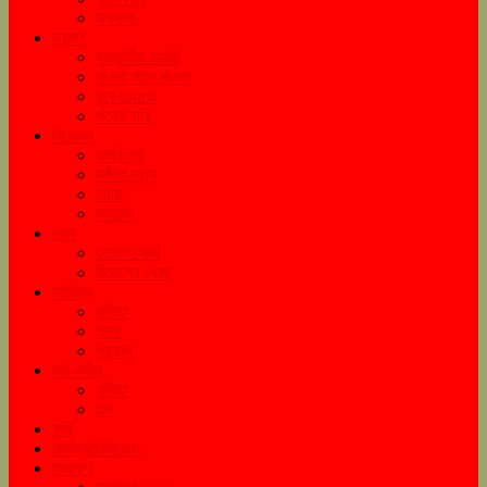
রূপকলা
ভ্রমণ
ঘুরনচন্ডীর ডায়রি
যাওয়া মানে খাওয়া
ঘুরে tourএ
পথের দাবি
বিনোদন
চলচ্চিত্র
সঙ্গীত-নৃত্য
নাটক
অনুষ্ঠান
খেলা
দেশের খেলা
বিদেশের খেলা
সাহিত্য
কবিতা
গদ্য
প্রবন্ধ
কচি-কাঁচা
কবিতা
গল্প
কৃষি
বানিজ্য/বিনিয়োগ
সংরক্ষণ