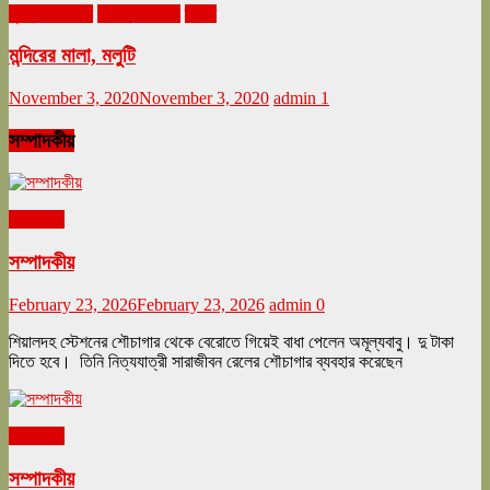
ঘুরনচন্ডীর ডায়রি
নভেম্বর ২০২০
ভ্রমণ
মন্দিরের মালা, মলুটি
November 3, 2020
November 3, 2020
admin
1
সম্পাদকীয়
সম্পাদকীয়
সম্পাদকীয়
February 23, 2026
February 23, 2026
admin
0
শিয়ালদহ স্টেশনের শৌচাগার থেকে বেরোতে গিয়েই বাধা পেলেন অমূল্যবাবু। দু টাকা
দিতে হবে। তিনি নিত্যযাত্রী সারাজীবন রেলের শৌচাগার ব্যবহার করেছেন
সম্পাদকীয়
সম্পাদকীয়