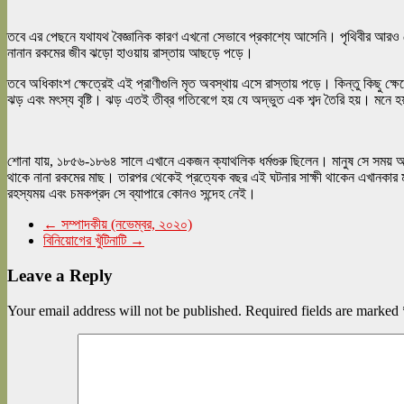
তবে এর পেছনে যথাযথ বৈজ্ঞানিক কারণ এখনো সেভাবে প্রকাশ্যে আসেনি। পৃথিবীর আরও বেশ 
নানান রকমের জীব ঝড়ো হাওয়ায় রাস্তায় আছড়ে পড়ে।
তবে অধিকাংশ ক্ষেত্রেই এই প্রাণীগুলি মৃত অবস্থায় এসে রাস্তায় পড়ে। কিন্তু কিছু ক
ঝড় এবং মৎস্য বৃষ্টি। ঝড় এতই তীব্র গতিবেগে হয় যে অদ্ভুত এক শব্দ তৈরি হয়। মন
শোনা যায়, ১৮৫৬-১৮৬৪ সালে এখানে একজন ক্যাথলিক ধর্মগুরু ছিলেন। মানুষ সে সময় অ
থাকে নানা রকমের মাছ। তারপর থেকেই প্রত্যেক বছর এই ঘটনার সাক্ষী থাকেন এখানকার
রহস্যময় এবং চমকপ্রদ সে ব্যাপারে কোনও সন্দেহ নেই।
←
সম্পাদকীয় (নভেম্বর, ২০২০)
বিনিয়োগের খুঁটিনাটি
→
Leave a Reply
Your email address will not be published.
Required fields are marked