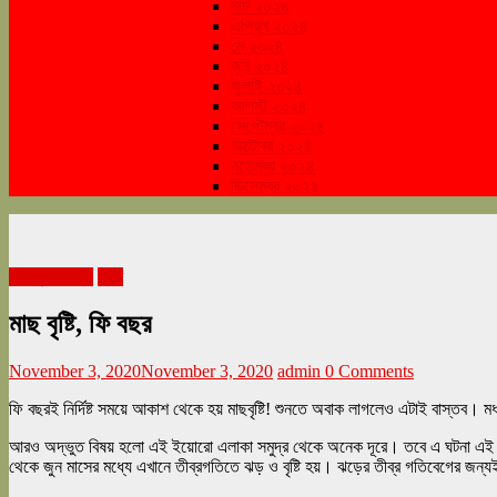
মার্চ ২০২৪
এপ্রিল ২০২৪
মে ২০২৪
জুন ২০২৪
জুলাই ২০২৪
আগস্ট ২০২৪
সেপ্টেম্বর ২০২৪
অক্টোবর ২০২৪
নভেম্বর ২০২৪
ডিসেম্বর ২০২৪
নভেম্বর ২০২০
বিশ্ব
মাছ বৃষ্টি, ফি বছর
November 3, 2020
November 3, 2020
admin
0 Comments
ফি বছরই নির্দিষ্ট সময়ে আকাশ থেকে হয় মাছবৃষ্টি! শুনতে অবাক লাগলেও এটাই বাস্তব।
আরও অদ্ভুত বিষয় হলো এই ইয়োরো এলাকা সমুদ্র থেকে অনেক দূরে। তবে এ ঘটনা এই এল
থেকে জুন মাসের মধ্যে এখানে তীব্রগতিতে ঝড় ও বৃষ্টি হয়। ঝড়ের তীব্র গতিবেগের জন্