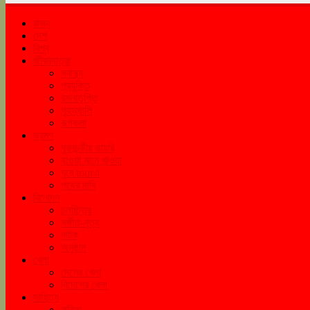
রাজ্য
দেশ
বিশ্ব
জীবনযাত্রা
স্বাস্থ্য
প্রযুক্তি
রসনাতৃপ্তি
গৃহস্থালি
রূপকলা
ভ্রমণ
ঘুরনচন্ডীর ডায়রি
যাওয়া মানে খাওয়া
ঘুরে tourএ
পথের দাবি
বিনোদন
চলচ্চিত্র
সঙ্গীত-নৃত্য
নাটক
অনুষ্ঠান
খেলা
দেশের খেলা
বিদেশের খেলা
সাহিত্য
কবিতা