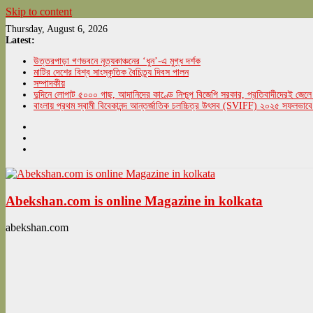
Skip to content
Thursday, August 6, 2026
Latest:
উত্তরপাড়া গণভবনে নৃত্যকাঞ্চনের ‘ধুন’-এ মুগ্ধ দর্শক
মাটির দেশের বিশ্ব সাংস্কৃতিক বৈচিত্র্য দিবস পালন
সম্পাদকীয়
দুদিনে লোপাট ৫০০০ গাছ, আদানিদের কাণ্ডে নিশ্চুপ বিজেপি সরকার, প্রতিবাদীদেরই জেলে 
বাংলায় প্রথম স্বামী বিবেকানন্দ আন্তর্জাতিক চলচ্চিত্র উৎসব (SVIFF) ২০২৫ সফলভাবে
Abekshan.com is online Magazine in kolkata
abekshan.com