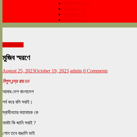
সেপ্টেম্বর ২০২৪
অক্টোবর ২০২৪
নভেম্বর ২০২৪
ডিসেম্বর ২০২৪
আগস্ট ২০২৩
মুজিব স্মরণে
August 25, 2023
October 19, 2023
admin
0 Comments
বিপুল চন্দ্র রায় ##
আমার দেশ বাংলাদেশ
গর্ব করে বলি সবাই।
স্বাধীনতার মহানায়ক কে
নামটা কি জানি সবাই ?
শোন তবে বাঙালি ভাই