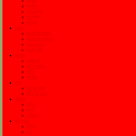
স্বাস্থ্য
প্রযুক্তি
রসনাতৃপ্তি
গৃহস্থালি
রূপকলা
ভ্রমণ
ঘুরনচন্ডীর ডায়রি
যাওয়া মানে খাওয়া
ঘুরে tourএ
পথের দাবি
বিনোদন
চলচ্চিত্র
সঙ্গীত-নৃত্য
নাটক
অনুষ্ঠান
খেলা
দেশের খেলা
বিদেশের খেলা
সাহিত্য
কবিতা
গদ্য
প্রবন্ধ
কচি-কাঁচা
কবিতা
গল্প