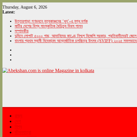
Skip
Thursday, August 6, 2026
to
Latest:
content
উত্তরপাড়া গণভবনে নৃত্যকাঞ্চনের ‘ধুন’-এ মুগ্ধ দর্শক
মাটির দেশের বিশ্ব সাংস্কৃতিক বৈচিত্র্য দিবস পালন
সম্পাদকীয়
দুদিনে লোপাট ৫০০০ গাছ, আদানিদের কাণ্ডে নিশ্চুপ বিজেপি সরকার, প্রতিবাদীদেরই জেলে 
বাংলায় প্রথম স্বামী বিবেকানন্দ আন্তর্জাতিক চলচ্চিত্র উৎসব (SVIFF) ২০২৫ সফলভাবে
Abekshan.com
is
online
Magazine
in
kolkata
রাজ্য
দেশ
বিশ্ব
abekshan.com
জীবনযাত্রা