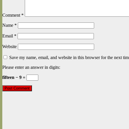
Comment
*
Name
*
Email
*
Website
Save my name, email, and website in this browser for the next ti
Please enter an answer in digits:
fifteen − 9 =