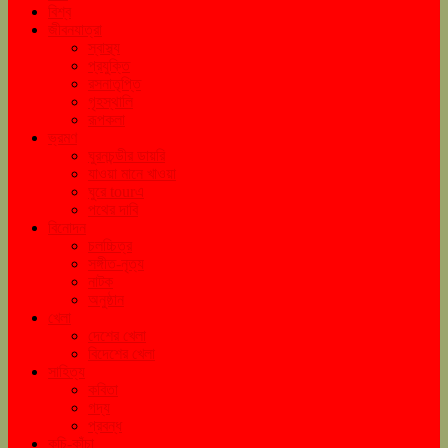
বিশ্ব
জীবনযাত্রা
স্বাস্থ্য
প্রযুক্তি
রসনাতৃপ্তি
গৃহস্থালি
রূপকলা
ভ্রমণ
ঘুরনচন্ডীর ডায়রি
যাওয়া মানে খাওয়া
ঘুরে tourএ
পথের দাবি
বিনোদন
চলচ্চিত্র
সঙ্গীত-নৃত্য
নাটক
অনুষ্ঠান
খেলা
দেশের খেলা
বিদেশের খেলা
সাহিত্য
কবিতা
গদ্য
প্রবন্ধ
কচি-কাঁচা