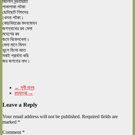
জিলিপি মন্ডামিঠাই
পাকাপাকা লটকা
ছোটছোট শিশুদের
খেলনা পটকা।
কোচবিহারের মদনমোহন
জগন্নাথের রথ মেলা
মহেশের রথ
জমে বিকেলবেলা।
মেলা মানে মিলন
ভুলে হিংসা জাত
সবাই প্রার্থনা করি
জয় জগতের নাথ।
←
সুখী মানুষ
রথযাত্রা
→
Leave a Reply
Your email address will not be published.
Required fields are
marked
*
Comment
*