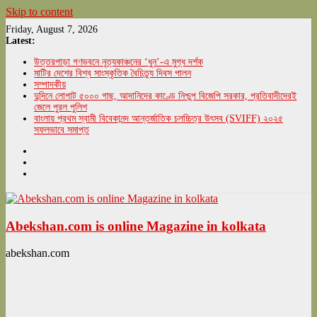
Skip to content
Friday, August 7, 2026
Latest:
উত্তরপাড়া গণভবনে নৃত্যকাঞ্চনের ‘ধুন’-এ মুগ্ধ দর্শক
মাটির দেশের বিশ্ব সাংস্কৃতিক বৈচিত্র্য দিবস পালন
সম্পাদকীয়
দুদিনে লোপাট ৫০০০ গাছ, আদানিদের কাণ্ডে নিশ্চুপ বিজেপি সরকার, প্রতিবাদীদেরই
জেলে পুরল পুলিশ
বাংলায় প্রথম স্বামী বিবেকানন্দ আন্তর্জাতিক চলচ্চিত্র উৎসব (SVIFF) ২০২৫
সফলভাবে সমাপ্ত
Abekshan.com is online Magazine in kolkata
abekshan.com