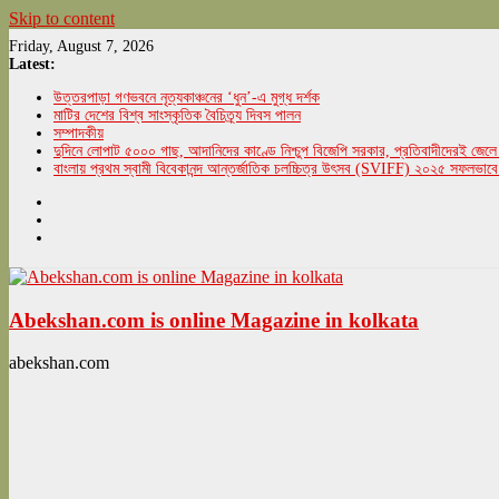
Skip to content
Friday, August 7, 2026
Latest:
উত্তরপাড়া গণভবনে নৃত্যকাঞ্চনের ‘ধুন’-এ মুগ্ধ দর্শক
মাটির দেশের বিশ্ব সাংস্কৃতিক বৈচিত্র্য দিবস পালন
সম্পাদকীয়
দুদিনে লোপাট ৫০০০ গাছ, আদানিদের কাণ্ডে নিশ্চুপ বিজেপি সরকার, প্রতিবাদীদেরই জেলে 
বাংলায় প্রথম স্বামী বিবেকানন্দ আন্তর্জাতিক চলচ্চিত্র উৎসব (SVIFF) ২০২৫ সফলভাবে
Abekshan.com is online Magazine in kolkata
abekshan.com