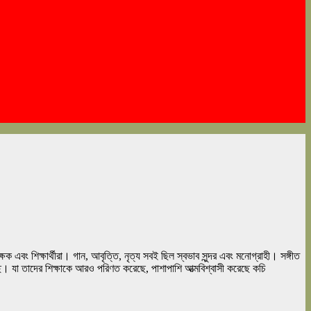
ক্ষক এবং শিক্ষার্থীরা। গান, আবৃত্তি, নৃত্য সবই ছিল স্বভাব সুন্দর এবং মনোগ্রাহী। সঙ্গীত
ন করেছে। যা তাদের শিক্ষাকে আরও পরিণত করেছে, পাশাপাশি আত্মবিশ্বাসী করেছে কচি