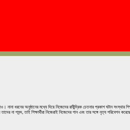
যাও। নানা ধরনের অনুষ্ঠানের মধ্যে দিয়ে নিজেদের রাবীন্দ্রিক চেতনার প্রকাশ ঘটান সংস্থার শি
নুষ্ঠান তাদের না পসন্দ, তাই শিক্ষার্থীরা নিজেরাই নিজেদের গান এবং তার সঙ্গে নৃত্য পরিবেশ