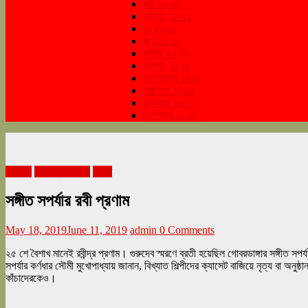
মার্চ ২০২৪
এপ্রিল ২০২৪
মে ২০২৪
জুন ২০২৪
জুলাই ২০২৪
আগস্ট ২০২৪
সেপ্টেম্বর ২০২৪
অক্টোবর ২০২৪
নভেম্বর ২০২৪
ডিসেম্বর ২০২৪
বিনোদন
মে সংখ্যা ২০১৯
সঙ্গীত
সঙ্গীত সপর্যার রবী প্রণাম
May 18, 2019
June 11, 2019
admin
0 Comments
২৫ শে বৈশাখ মানেই রবীন্দ্র প্রণাম। গুরুদেব স্মরণে ব্রতী হয়েছিল গোবরডাঙ্গার সঙ্গীত সপর্
সপর্যার কর্ণধার সৌমী মুখোপাধ্যায় জানান, বিখ্যাত শিল্পীদের ক্যাসেট বাজিয়ে নৃত্য বা অ
কাঁচাদেরকেও।