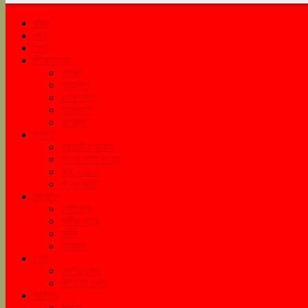
রাজ্য
দেশ
বিশ্ব
জীবনযাত্রা
স্বাস্থ্য
প্রযুক্তি
রসনাতৃপ্তি
গৃহস্থালি
রূপকলা
ভ্রমণ
ঘুরনচন্ডীর ডায়রি
যাওয়া মানে খাওয়া
ঘুরে tourএ
পথের দাবি
বিনোদন
চলচ্চিত্র
সঙ্গীত-নৃত্য
নাটক
অনুষ্ঠান
খেলা
দেশের খেলা
বিদেশের খেলা
সাহিত্য
কবিতা