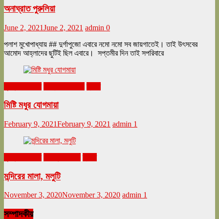
অনাঘ্রাত পুরুলিয়া
June 2, 2021
June 2, 2021
admin
0
পলাশ মুখোপাধ্যায় ## দুর্গাপুজো এবারে নমো নমো সব জায়গাতেই। তাই উৎসবের
আমোদ আহ্লাদের ছুটিই ছিল এবারে। সপ্তমীর দিন তাই সপরিবারে
ঘুরনচন্ডীর ডায়রি
ফেব্রুয়ারি ২০২১
ভ্রমণ
মিষ্টি মধুর যোগমায়া
February 9, 2021
February 9, 2021
admin
1
ঘুরনচন্ডীর ডায়রি
নভেম্বর ২০২০
ভ্রমণ
মন্দিরের মালা, মলুটি
November 3, 2020
November 3, 2020
admin
1
সম্পাদকীয়