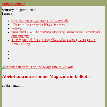
Skip to content
Saturday, August 8, 2026
Latest:
উত্তরপাড়া গণভবনে নৃত্যকাঞ্চনের ‘ধুন’-এ মুগ্ধ দর্শক
মাটির দেশের বিশ্ব সাংস্কৃতিক বৈচিত্র্য দিবস পালন
সম্পাদকীয়
দুদিনে লোপাট ৫০০০ গাছ, আদানিদের কাণ্ডে নিশ্চুপ বিজেপি সরকার, প্রতিবাদীদেরই
জেলে পুরল পুলিশ
বাংলায় প্রথম স্বামী বিবেকানন্দ আন্তর্জাতিক চলচ্চিত্র উৎসব (SVIFF) ২০২৫
সফলভাবে সমাপ্ত
Abekshan.com is online Magazine in kolkata
abekshan.com