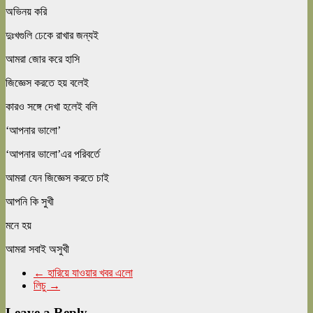
অভিনয় করি
দুঃখগুলি ঢেকে রাখার জন্যই
আমরা জোর করে হাসি
জিজ্ঞেস করতে হয় বলেই
কারও সঙ্গে দেখা হলেই বলি
‘আপনার ভালো’
‘আপনার ভালো’এর পরিবর্তে
আমরা যেন জিজ্ঞেস করতে চাই
আপনি কি সুখী
মনে হয়
আমরা সবাই অসুখী
←
হারিয়ে যাওয়ার খবর এলো
লিচু
→
Leave a Reply