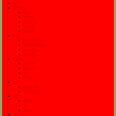
বিশ্ব
জীবনযাত্রা
স্বাস্থ্য
প্রযুক্তি
রসনাতৃপ্তি
গৃহস্থালি
রূপকলা
ভ্রমণ
ঘুরনচন্ডীর ডায়রি
যাওয়া মানে খাওয়া
ঘুরে tourএ
পথের দাবি
বিনোদন
চলচ্চিত্র
সঙ্গীত-নৃত্য
নাটক
অনুষ্ঠান
খেলা
দেশের খেলা
বিদেশের খেলা
সাহিত্য
কবিতা
গদ্য
প্রবন্ধ
কচি-কাঁচা