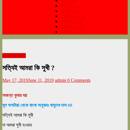
জুন ২০২৪
জুলাই ২০২৪
আগস্ট ২০২৪
সেপ্টেম্বর ২০২৪
অক্টোবর ২০২৪
নভেম্বর ২০২৪
ডিসেম্বর ২০২৪
মে সংখ্যা ২০১৯
সত্যিই আমরা কি সুখী ?
May 17, 2019
June 11, 2019
admin
0 Comments
অজন্ত কুমার বরা
মূল অসমিয়া থেকে বাংলা অনুবাদঃ বাসুদেব দাস ##
সত্যিই আমরা কি সুখী
না আমরা সুখী হওয়ার