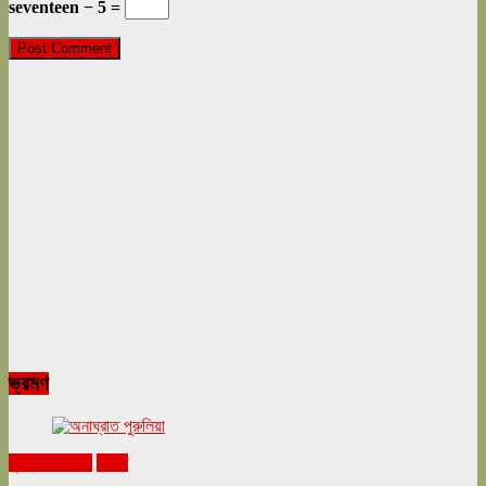
seventeen − 5 =
ভ্রমণ
ঘুরনচন্ডীর ডায়রি
ভ্রমণ