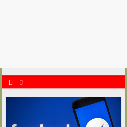
kolkata
abekshan.com