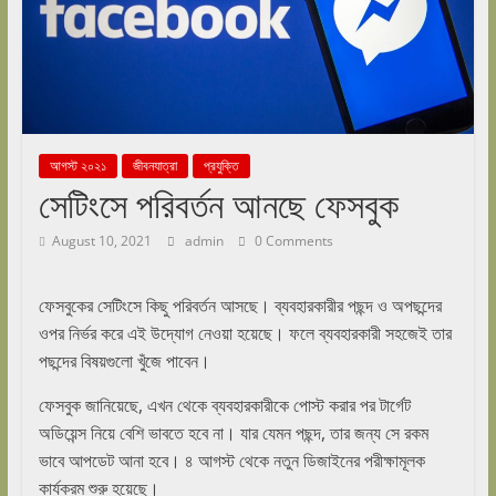
আগস্ট ২০২১
জীবনযাত্রা
প্রযুক্তি
সেটিংসে পরিবর্তন আনছে ফেসবুক
August 10, 2021
admin
0 Comments
ফেসবুকের সেটিংসে কিছু পরিবর্তন আসছে। ব্যবহারকারীর পছন্দ ও অপছন্দের
ওপর নির্ভর করে এই উদ্যোগ নেওয়া হয়েছে। ফলে ব্যবহারকারী সহজেই তার
পছন্দের বিষয়গুলো খুঁজে পাবেন।
ফেসবুক জানিয়েছে, এখন থেকে ব্যবহারকারীকে পোস্ট করার পর টার্গেট
অডিয়েন্স নিয়ে বেশি ভাবতে হবে না। যার যেমন পছন্দ, তার জন্য সে রকম
ভাবে আপডেট আনা হবে। ৪ আগস্ট থেকে নতুন ডিজাইনের পরীক্ষামূলক
কার্যক্রম শুরু হয়েছে।