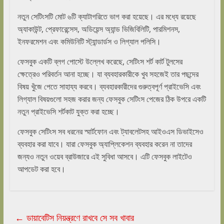
নতুন সেটিংসটি মোট ৬টি ক্যাটাগরিতে ভাগ করা হয়েছে। এর মধ্যে রয়েছে
অ্যাকাউন্ট, প্রেফারেন্সেস, অডিয়েন্স অ্যান্ড ভিজিবিলিটি, পারমিশনস,
ইনফরমেশন এবং কমিউনিটি স্ট্যান্ডার্ডস ও লিগ্যাল পলিসি।
ফেসবুক একটি ব্লগ পোস্টে উল্লেখ করেছে, সেটিংস শর্ট কার্ট টুলসের
ক্ষেত্রেও পরিবর্তন আনা হচ্ছে। যা ব্যবহারকারীকে খুব সহজেই তার পছন্দের
বিষয় খুঁজে পেতে সাহায্য করবে। ব্যবহারকারীদের গুরুত্বপূর্ণ প্রাইভেসি এবং
লিগ্যাল বিষয়গুলো সহজ করার জন্য ফেসবুক সেটিংস পেজের ঠিক উপরে একটি
নতুন প্রাইভেসি শর্টকাট যুক্ত করা হচ্ছে।
ফেসবুক সেটিংস সব ধরনের স্মার্টফোন এবং ট্যাবলেটসহ আইওএস ডিভাইসেও
ব্যবহার করা যাবে। যারা ফেসবুক অ্যাপ্লিকেশন ব্যবহার করেন না তাদের
জন্যও নতুন ওয়েব ব্রাউজারে এই সুবিধা আসবে। এটি ফেসবুক লাইটেও
আপডেট করা হবে।
←
ডায়াবেটিস নিয়ন্ত্রণে রাখবে সে সব খাবার