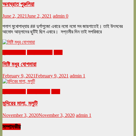
অনাঘ্রাত পুরুলিয়া
June 2, 2021
June 2, 2021
admin
0
পলাশ মুখোপাধ্যায় ## দুর্গাপুজো এবারে নমো নমো সব জায়গাতেই। তাই উৎসবের
আমোদ আহ্লাদের ছুটিই ছিল এবারে। সপ্তমীর দিন তাই সপরিবারে
ঘুরনচন্ডীর ডায়রি
ফেব্রুয়ারি ২০২১
ভ্রমণ
মিষ্টি মধুর যোগমায়া
February 9, 2021
February 9, 2021
admin
1
ঘুরনচন্ডীর ডায়রি
নভেম্বর ২০২০
ভ্রমণ
মন্দিরের মালা, মলুটি
November 3, 2020
November 3, 2020
admin
1
সম্পাদকীয়