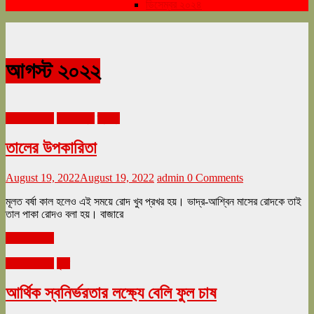
ডিসেম্বর ২০২৪
আগস্ট ২০২২
আগস্ট ২০২২
জীবনযাত্রা
স্বাস্থ্য
তালের উপকারিতা
August 19, 2022
August 19, 2022
admin
0 Comments
মূলত বর্ষা কাল হলেও এই সময়ে রোদ খুব প্রখর হয়। ভাদ্র-আশ্বিন মাসের রোদকে তাই
তাল পাকা রোদও বলা হয়। বাজারে
Read more
আগস্ট ২০২২
কৃষি
আর্থিক স্বনির্ভরতার লক্ষ্যে বেলি ফুল চাষ