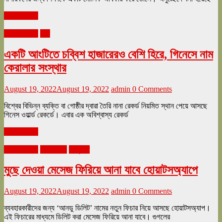
Read more
আগস্ট ২০২২
দেশ
একটি আংটিতে চব্বিশ হাজারেরও বেশি হিরে, গিনেসে নাম
কেরালার সংস্থার
August 19, 2022
August 19, 2022
admin
0 Comments
বিশ্বের বিভিন্ন ব্যক্তি বা গোষ্ঠীর দ্বারা তৈরি নানা রেকর্ড নিয়মিত স্থান পেয়ে আসছে
গিনেস ওয়ার্ল্ড রেকর্ডে। এবার এক অবিশ্বাস্য রেকর্ড
Read more
আগস্ট ২০২২
জীবনযাত্রা
প্রযুক্তি
মুছে দেওয়া মেসেজ ফিরিয়ে আনা যাবে হোয়াটসঅ্যাপে
August 19, 2022
August 19, 2022
admin
0 Comments
ব্যবহারকারীদের জন্য ‘আনডু ডিলিট’ নামের নতুন ফিচার নিয়ে আসছে হোয়াটসঅ্যাপ।
এই ফিচারের মাধ্যমে ডিলিট করা মেসেজ ফিরিয়ে আনা যাবে। গুগলের