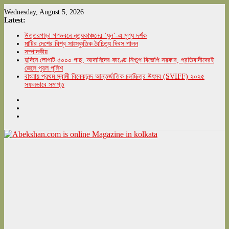
Skip
Wednesday, August 5, 2026
to
Latest:
content
উত্তরপাড়া গণভবনে নৃত্যকাঞ্চনের ‘ধুন’-এ মুগ্ধ দর্শক
মাটির দেশের বিশ্ব সাংস্কৃতিক বৈচিত্র্য দিবস পালন
সম্পাদকীয়
দুদিনে লোপাট ৫০০০ গাছ, আদানিদের কাণ্ডে নিশ্চুপ বিজেপি সরকার, প্রতিবাদীদেরই
জেলে পুরল পুলিশ
বাংলায় প্রথম স্বামী বিবেকানন্দ আন্তর্জাতিক চলচ্চিত্র উৎসব (SVIFF) ২০২৫
সফলভাবে সমাপ্ত
Abekshan.com
is
online
Magazine
in
kolkata