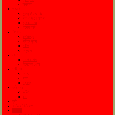
রূপকলা
ভ্রমণ
ঘুরনচন্ডীর ডায়রি
যাওয়া মানে খাওয়া
ঘুরে tourএ
পথের দাবি
বিনোদন
চলচ্চিত্র
সঙ্গীত-নৃত্য
নাটক
অনুষ্ঠান
খেলা
দেশের খেলা
বিদেশের খেলা
সাহিত্য
কবিতা
গদ্য
প্রবন্ধ
কচি-কাঁচা
কবিতা
গল্প
কৃষি
বানিজ্য/বিনিয়োগ
সংরক্ষণ