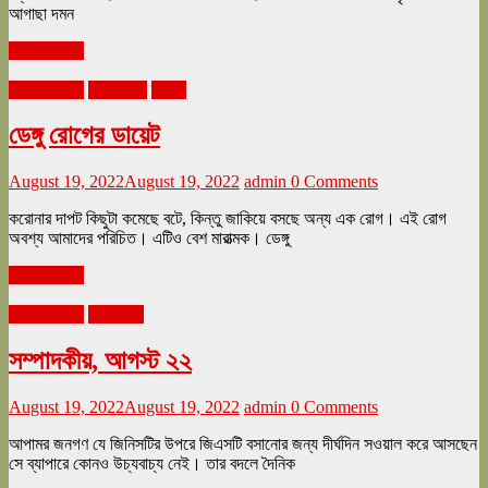
আগাছা দমন
Read more
আগস্ট ২০২২
জীবনযাত্রা
স্বাস্থ্য
ডেঙ্গু রোগের ডায়েট
August 19, 2022
August 19, 2022
admin
0 Comments
করোনার দাপট কিছুটা কমেছে বটে, কিন্তু জাকিয়ে বসছে অন্য এক রোগ। এই রোগ
অবশ্য আমাদের পরিচিত। এটিও বেশ মারাত্মক। ডেঙ্গু
Read more
আগস্ট ২০২২
সম্পাদকীয়
সম্পাদকীয়, আগস্ট ২২
August 19, 2022
August 19, 2022
admin
0 Comments
আপামর জনগণ যে জিনিসটির উপরে জিএসটি বসানোর জন্য দীর্ঘদিন সওয়াল করে আসছেন
সে ব্যাপারে কোনও উচ্যবাচ্য নেই। তার বদলে দৈনিক