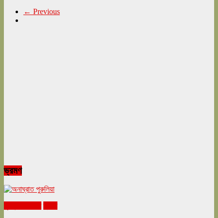
← Previous
ভ্রমণ
ঘুরনচন্ডীর ডায়রি
ভ্রমণ