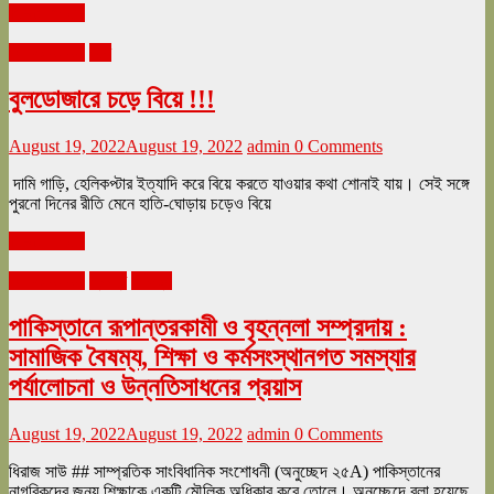
Read more
আগস্ট ২০২২
দেশ
বুলডোজারে চড়ে বিয়ে !!!
August 19, 2022
August 19, 2022
admin
0 Comments
দামি গাড়ি, হেলিকপ্টার ইত্যাদি করে বিয়ে করতে যাওয়ার কথা শোনাই যায়। সেই সঙ্গে
পুরনো দিনের রীতি মেনে হাতি-ঘোড়ায় চড়েও বিয়ে
Read more
আগস্ট ২০২২
প্রবন্ধ
সাহিত্য
পাকিস্তানে রূপান্তরকামী ও বৃহন্নলা সম্প্রদায় :
সামাজিক বৈষম্য, শিক্ষা ও কর্মসংস্থানগত সমস্যার
পর্যালোচনা ও উন্নতিসাধনের প্রয়াস
August 19, 2022
August 19, 2022
admin
0 Comments
ধিরাজ সাউ ## সাম্প্রতিক সাংবিধানিক সংশোধনী (অনুচ্ছেদ ২৫A) পাকিস্তানের
নাগরিকদের জন্য শিক্ষাকে একটি মৌলিক অধিকার করে তোলে। অনুচ্ছেদে বলা হয়েছে