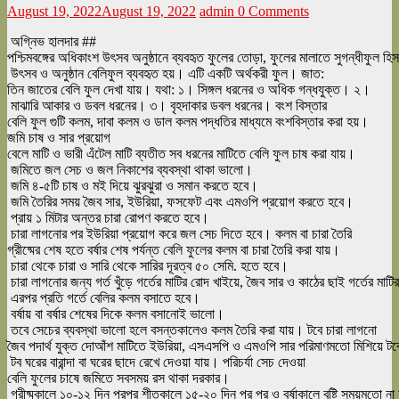
August 19, 2022
August 19, 2022
admin
0 Comments
অগ্নিভ হালদার ##
পশ্চিমবঙ্গের অধিকাংশ উৎসব অনুষ্ঠানে ব্যবহৃত ফুলের তোড়া, ফুলের মালাতে সুগন্ধীফুল 
উৎসব ও অনুষ্ঠান বেলিফুল ব্যবহৃত হয়। এটি একটি অর্থকরী ফুল। জাত:
তিন জাতের বেলি ফুল দেখা যায়। যথা: ১। সিঙ্গল ধরনের ও অধিক গন্ধযুক্ত। ২।
মাঝারি আকার ও ডবল ধরনের। ৩। বৃহদাকার ডবল ধরনের। বংশ বিস্তার
বেলি ফুল গুটি কলম, দাবা কলম ও ডাল কলম পদ্ধতির মাধ্যমে বংশবিস্তার করা হয়।
জমি চাষ ও সার প্রয়োগ
বেলে মাটি ও ভারী এঁটেল মাটি ব্যতীত সব ধরনের মাটিতে বেলি ফুল চাষ করা যায়।
জমিতে জল সেচ ও জল নিকাশের ব্যবস্থা থাকা ভালো।
জমি ৪-৫টি চাষ ও মই দিয়ে ঝুরঝুরা ও সমান করতে হবে।
জমি তৈরির সময় জৈব সার, ইউরিয়া, ফসফেট এবং এমওপি প্রয়োগ করতে হবে।
প্রায় ১ মিটার অন্তর চারা রোপণ করতে হবে।
চারা লাগনোর পর ইউরিয়া প্রয়োগ করে জল সেচ দিতে হবে। কলম বা চারা তৈরি
গ্রীষ্মের শেষ হতে বর্ষার শেষ পর্যন্ত বেলি ফুলের কলম বা চারা তৈরি করা যায়।
চারা থেকে চারা ও সারি থেকে সারির দূরত্ব ৫০ সেমি. হতে হবে।
চারা লাগনোর জন্য গর্ত খুঁড়ে গর্তের মাটির রোদ খাইয়ে, জৈব সার ও কাঠের ছাই গর্তের মাট
এরপর প্রতি গর্তে বেলির কলম বসাতে হবে।
বর্ষায় বা বর্ষার শেষের দিকে কলম বসানোই ভালো।
তবে সেচের ব্যবস্থা ভালো হলে বসন্তকালেও কলম তৈরি করা যায়। টবে চারা লাগনো
জৈব পদার্থ যুক্ত দোআঁশ মাটিতে ইউরিয়া, এসএসপি ও এমওপি সার পরিমাণমতো মিশিয়ে টব
টব ঘরের বারান্দা বা ঘরের ছাদে রেখে দেওয়া যায়। পরিচর্যা সেচ দেওয়া
বেলি ফুলের চাষে জমিতে সবসময় রস থাকা দরকার।
গ্রীষ্মকালে ১০-১২ দিন পরপর শীতকালে ১৫-২০ দিন পর পর ও বর্ষাকালে বৃষ্টি সময়মতো ন