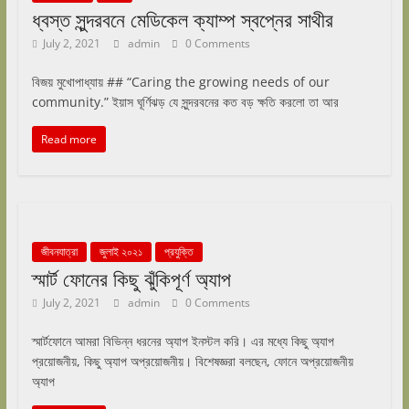
ধ্বস্ত সুন্দরবনে মেডিকেল ক্যাম্প স্বপ্নের সাথীর
July 2, 2021
admin
0 Comments
বিজয় মুখোপাধ্যায় ## “Caring the growing needs of our
community.” ইয়াস ঘূর্ণিঝড় যে সুন্দরবনের কত বড় ক্ষতি করলো তা আর
Read more
জীবনযাত্রা
জুলাই ২০২১
প্রযুক্তি
স্মার্ট ফোনের কিছু ঝুঁকিপূর্ণ অ্যাপ
July 2, 2021
admin
0 Comments
স্মার্টফোনে আমরা বিভিন্ন ধরনের অ্যাপ ইনস্টল করি। এর মধ্যে কিছু অ্যাপ
প্রয়োজনীয়, কিছু অ্যাপ অপ্রয়োজনীয়। বিশেষজ্ঞরা বলছেন, ফোনে অপ্রয়োজনীয়
অ্যাপ