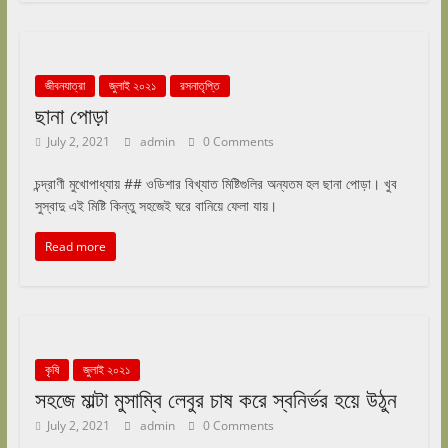
জীবনযাত্রা
জুলাই ২০২১
রসনাতৃপ্তি
ছানা পোড়া
July 2, 2021
admin
0 Comments
চন্দ্রাণী মুখোপাধ্যায় ## ওডিশার বিখ্যাত মিষ্টিগুলির অন্যতম হল ছানা পোড়া। খুব
সুস্বাদু এই মিষ্টি কিন্তু সহজেই ঘরে বানিয়ে ফেলা যায়।
Read more
কৃষি
জুলাই ২০২১
সহজে মাল্টা মুসাম্বি লেবুর চাষ করে স্বনির্ভর হয়ে উঠুন
July 2, 2021
admin
0 Comments