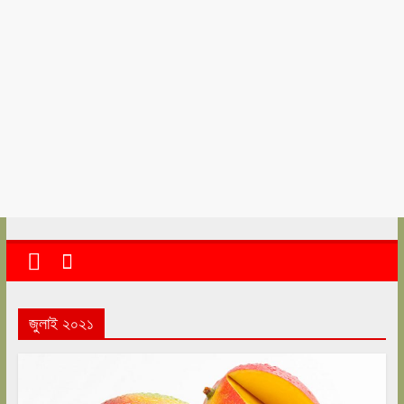
kolkata
abekshan.com
জুলাই ২০২১