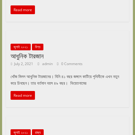
Read more
জুলাই ২০২১
বিশ্ব
আধুনিক টারজান
July 2, 2021
admin
0 Comments
খোঁজ মিলল আধুনিক টারজানের। যিনি ৪১ বছর জঙ্গলে কাটিয়ে পৃথিবীকে এখন নতুন
করে চিনছেন। তার বর্তমান বয়স ৪৯ বছর। ভিয়েতনামের
Read more
জুলাই ২০২১
রাজ্য