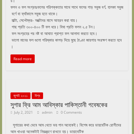
য়।
ফলন ও ফল সংগ্রহঃফলের পরিপক্কতার সাথে সাথে ফলের গাড় সবুজ বর্ণ, হালকা সবুজ
বর্ণে বা ফ্যাঁকাসে সবুজ হতে থাকে।
মাল্টা, সেপ্টেম্বর- অক্টোবর মাসে আহরন করা যায়।
গাছ প্রতি ৩০০-৪০০ টি ফল ধরে। বিঘা প্রতি ফলন ২.৫ টন।
ফল সংগ্রহের পর নষ্ট বা আঘাত প্রাপ্ত ফল আলাদা করতে হবে।
ভালো মানের ফল গুলো পরিষ্কার কাপড় দিয়ে মুছে ঠাণ্ডা জায়গায় সংরক্ষণ করতে হবে
।
Read more
জুলাই ২০২১
বিশ্ব
সুগার ফ্রি আম আবিস্কার পাকিস্তানী গবেষকের
July 2, 2021
admin
0 Comments
সুগারের কথা ভেবে আম খেতে ভয় পান অনেকেই। বিশেষ করে ডায়বেটিক রোগীদের
আম খাওয়া অনেকটাই নিয়ন্ত্রণে রাখতে হয়। ডায়াবেটিক