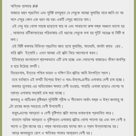
অগ্নিভ হালদার ##
বাজারে বহুল প্রচলিত এবং সুমিষ্ট রসযুক্ত যে লেবুকে আমরা মুসাম্বি নামে জানি তা আ
সলে লেবুর কোন এক ধরন নয় বরং একটি লেবুর জাতের নাম।
এই লেবু যার খোসা সহজে ছাড়ানো যায় না এবং সাধারণত রুক্ষ শুষ্ক অঞ্চলে ভালো হয়
, আমাদের হর্টিকালচারের পরিভাষায় এই ধরনের লেবুকে বলা হয় সুইট অরেঞ্জ বা মিষ্টি ক
মলা।
এই মিষ্টি কমলার বিভিন্ন প্রচলিত জাত হলো মুসাম্বি, সাতগুদি, মালটা ব্লাড রেড ,
বারি মাল্টা ইত্যাদি। এখন আমরা এই মাল্টা নিয়ে আলোচনা করব।
ইতিমধ্যে বাংলাদেশে ব্যাপকভাবে এটি চাষ হচ্ছে এবং সেদেশের বাজারেও ভীষণ জনপ্রি
য় হয়ে উঠেছে ফলটি।
ভিয়েতনাম, উত্তর পশ্চিম ভারত ও দক্ষিণ চিন মাল্টার আদি উৎপত্তি স্থল।
তবে বর্তমানে এই ফলটি বিশ্বের উষ্ণ ও অব–উষ্ণমণ্ডলীয় এলাকায় বেশী চাষ হচ্ছে।
কমলার তুলনায় এর অভিযোজন ক্ষমতা বেশী হওয়ায়, পাহাড়ি এলাকা ছাড়াও দেশের অ
ন্যান্য এলাকায় সহজেই চাষ করা যাচ্ছে।
জলবায়ু ও মাটিঃকম বৃষ্টিবহুল সুনির্দিষ্ট গ্রীষ্ম ও শীতকাল অর্থাৎ শুষ্ক ও উষ্ণ জলবায়ু মা
ল্টা চাষের জন্য সবচেয়ে বেশী উপযোগী।
বায়ুমণ্ডলের আদ্রতা ও বেশী বৃষ্টিপাত মাল্টা ফলের গুনাগুণকে প্রভাবিত করে।
বাতাসে অধিক আদ্রতা ও বৃষ্টিপ্রবন এলাকায় মাল্টার খোসা পাতলা হয় এবং ফল বেশী র
সালো ও নিন্ম মানের হয়। শুষ্ক আবহাওয়ায় ফলের মান ও স্বাদ উন্নতমানের হয়।
আদ্র জলবায়ুতে রোগ ও ক্ষতিকর পাকার আক্রমণ বেশী হয়।