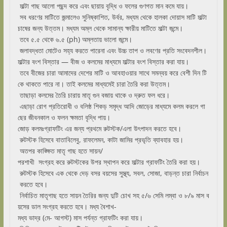
মাল্টা গাছ আলো পছন্দ করে এবং ছায়ায় বৃদ্ধি ও ফলের গুণগত মান কমে যায়।
সব ধরণের মাটিতে জন্মালেও সুনিষ্কাশিত, উর্বর, মধ্যম থেকে হালকা দোয়াস মাটি মাল্টা
চাষের জন্য উত্তম। মধ্যম অম্ল থেকে সামান্য ক্ষারীয় মাটিতে মাল্টা জন্মে।
তবে ৫.৫ থেকে ৬.৫ (ph) অম্লতায় ভালো জন্মে।
জলাবদ্ধতা মোটেও সহ্য করতে পারেনা এবং উচ্চ তাপ ও লবণের প্রতি সংবেদনশীল।
মাল্টার বংশ বিস্তার — বীজ ও কলমের মাধ্যমে মাল্টার বংশ বিস্তার করা যায়।
তবে বীজের চারা আমাদের দেশের মাটি ও আবহাওয়ার সাথে সমন্বয় করে বেশী দিন টি
কে থাকতে পারে না। তাই কলমের মাধ্যমেই চারা তৈরি করা উত্তম।
তাছাড়া কলমের তৈরি চারায় মাতৃ গুন বজায় থাকে ও দ্রুত ফল ধরে।
এছাড়া রোগ প্রতিরোধী ও বলিষ্ঠ শিকড় সমৃদ্ধ আদি জোড়ের মাধ্যমে কলম করলে গা
ছের জীবনকাল ও ফলন ক্ষমতা বৃদ্ধি পায়।
জোড় কলমঃগ্রাফটিং এর জন্য প্রথমে রুটস্টক/এলা উৎপাদন করতে হবে।
রুটস্টক হিসেবে বাতাবিলেবু, রাফলেমন, কাটা জামির প্রভৃতি ব্যাবহার হয়।
অতপর কাঙ্ক্ষিত মাতৃ গাছ হতে সায়ন/
পরশাখী সংগ্রহ করে রুটস্টকের উপর স্থাপন করে মাল্টার গ্রাফটিং তৈরি করা হয়।
রুটস্টক হিসেবে এক থেকে দেড় বসর বয়সের সুস্থ্য, সবল, সোজা, বাড়ন্ত চারা নির্বাচন
করতে হবে।
নির্বাচিত মাতৃগাছ হতে সায়ন তৈরির জন্য দুটি চোখ সহ ৫/৬ সেমি লম্বা ও ৮/৯ মাস ব
য়সের ডাল সংগ্রহ করতে হবে। মধ্য বৈশাখ-
মধ্য ভাদ্র (মে- আগস্ট) মাস পর্যন্ত গ্রাফটিং করা যায়।