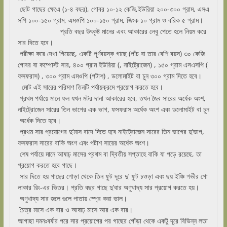
ছোট গাছের ক্ষেএে (১-৪ বছর), গোবর ১০-১২ কেজি,ইউরিয়া ২০০-৩০০ গ্রাম, এসএ
সপি ১০০-১৫০ গ্রাম, এমওপি ১০০-১৫০ গ্রাম, জিংক ১০ গ্রাম ও বরিক ৫ গ্রাম।
প্রতি বছর উৎকৃষ্ট মানের এবং আকারের লেবু পেতে হলে নিয়ম করে
সার দিতে হবে।
পরীক্ষা করে দেখা গিয়েছে, একটি পূর্ণবয়স্ক গাছে (পাঁচ বা তার বেশি বয়স) ৩০ কেজি
গোবর বা কম্পোস্ট সার, ৪০০ গ্রাম ইউরিয়া (, নাইট্রোজেন) , ১৫০ গ্রাম এসএসপি (
ফসফরাস) , ৩০০ গ্রাম এমওপি (পটাশ) , ডলোমাইট বা চুন ৩০০ গ্রাম দিতে হবে।
মোট এই সারের পরিমাণ তিনটি পর্যায়ক্রমে প্রয়োগ করতে হবে।
প্রথম পর্যায়ে মানে ফল যখন মটর দানা আকারের হবে, তখন জৈব সারের অর্ধেক অংশ,
নাইট্রোজেন সারের তিন ভাগের এক ভাগ, ফসফরাস অর্ধেক অংশ এবং ডলোমাইট বা চুন
অর্ধেক দিতে হবে।
প্রথম সার প্রয়োগের দু’মাস বাদে দিতে হবে নাইট্রোজেন সারের তিন ভাগের দু’ভাগ,
ফসফরাস সারের বাকি অংশ এবং পটাশ সারের অর্ধেক অংশ।
শেষ পর্যায়ে মানে আষাঢ় মাসের প্রথম বা দ্বিতীয় সপ্তাহে বাকি যা পড়ে রয়েছে, তা
প্রয়োগ করতে হবে গাছে।
সার দিতে হয় গাছের গোড়া থেকে তিন ফুট দূরে দু’ ফুট চওড়া এবং ছয় ইঞ্চি গভীর গো
লাকার রিং-এর ভিতর। প্রতি বছর গাছে দু’বার অণুখাদ্য সার প্রয়োগ করতে হয়।
অণুখাদ্য সার জলে গুলে পাতায় স্প্রে করা ভাল।
চৈত্র মাসে এক বার ও আষাঢ় মাসে আর এক বার।
আগাছা দমনঃবর্ষার পরে সার প্রয়োগের পর গাছের গোঁড়া থেকে একটু দূরে বিভিন্ন লতা