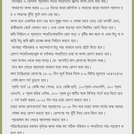
ভিনিয়ার ও ক্লেফট গ্রাফটিং উভয় পদ্ধতিতে মাল্টার কলম তৈরি করা যায়।
সাধারণত কলম করার ১০-১৫ দিনের মধ্যে রুটস্টক ও সায়নের মধ্যে সংযোগ স্থাপন হ
য় ও সায়নের কুঁড়ি ফুটে ডাল বের হয়।
কলম হতে একাধিক ডাল বের হলে সুস্থ্য সবল ও সোজা ভাবে বেড়ে ওঠা ডালটি রেখে,
বাকীগুলো কেটে ফেলতে হবে। এলা থেকে বাড়ন্ত ডাল নিয়মিত কেটে দিতে হবে।
জমি নির্বাচন ও প্রস্তত পদ্ধতিঃসারাদিন রোদ পড়ে ও বৃষ্টির জল জমে না এমন উচু বা ম
ঝারি উচু জমি মাল্টা চাষের জন্য নির্বাচন করতে হবে।
আগাছা পরিস্কার ও আশেপাশে উচু গাছ থাকলে ডালা ছেঁটে দিতে হবে।
রোপণ পদ্ধতিঃষড়ভুজ বা বর্গাকার পদ্ধতিতে চারা বা কলম রোপণ করতে হবে।
মধ্য বৈশাখ থেকে মধ্য ভাদ্র ( মে- আগস্ট) মাস রোপণের উত্তম সময়।
তবে জল সেচের ব্যাবস্থা থাকলে সারা বসর রোপণ করা যায়।
মাদা তৈরিঃচারা রোপণের ১৫-২০ দিন পূর্বে উভয় দিকে ৫-৬ মিটার দূরত্বে ৭৫x৭৫x৭৫
সেমি মাপে গর্ত খুড়তে হবে।
প্রতি গর্তে ১৫ কেজি পচা গোবর, ৪/৫ কেজি ছাই, ১০০গ্রাম এসএসপি, ২৫০ গ্রাম
এমওপি, ৫ গ্রাম বরিক এসিড, ৫০০ গ্রাম চুন মাটির সঙ্গে মিশিয়ে গর্তে ভরে দিতে হবে
। গর্ত ভরাট করার ১০-১৫ দিন পরে চারা রোপণ করতে হবে।
চারা/ কলম রোপণঃগর্তে সার প্রয়োগের ১০-১৫ দিন পরে চারা/ কলম গর্তের মাঝ বরাবর
সোজা করে রোপণ করতে হবে। রোপণের পর খুঁটি দিয়ে বেধে দিতে হবে।
প্রয়োজন মত সেচের ব্যাবস্থা করতে হবে।
পরিচর্যাঃচারার যথাযথ বৃদ্ধির জন্য সময় মত সঠিক পরিমান ও পদ্ধতিতে সার প্রয়োগ ক
রতে হবে।