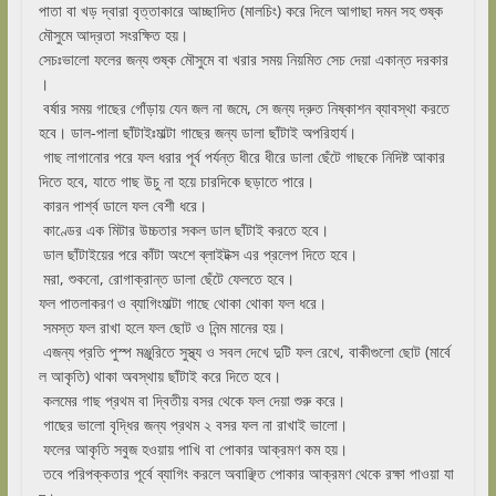
পাতা বা খড় দ্বারা বৃত্তাকারে আচ্ছাদিত (মালচিং) করে দিলে আগাছা দমন সহ শুষ্ক
মৌসুমে আদ্রতা সংরক্ষিত হয়।
সেচঃভালো ফলের জন্য শুষ্ক মৌসুমে বা খরার সময় নিয়মিত সেচ দেয়া একান্ত দরকার
।
বর্ষার সময় গাছের গোঁড়ায় যেন জল না জমে, সে জন্য দ্রুত নিষ্কাশন ব্যাবস্থা করতে
হবে। ডাল-পালা ছাঁটাইঃমাল্টা গাছের জন্য ডালা ছাঁটাই অপরিহার্য।
গাছ লাগানোর পরে ফল ধরার পূর্ব পর্যন্ত ধীরে ধীরে ডালা ছেঁটে গাছকে নিদিষ্ট আকার
দিতে হবে, যাতে গাছ উচু না হয়ে চারদিকে ছড়াতে পারে।
কারন পার্শ্ব ডালে ফল বেশী ধরে।
কাণ্ডের এক মিটার উচ্চতার সকল ডাল ছাঁটাই করতে হবে।
ডাল ছাঁটাইয়ের পরে কাঁটা অংশে ব্লাইটক্স এর প্রলেপ দিতে হবে।
মরা, শুকনো, রোগাক্রান্ত ডালা ছেঁটে ফেলতে হবে।
ফল পাতলাকরণ ও ব্যাগিংমাল্টা গাছে থোকা থোকা ফল ধরে।
সমস্ত ফল রাখা হলে ফল ছোট ও নিন্ম মানের হয়।
এজন্য প্রতি পুস্প মঞ্জুরিতে সুস্থ্য ও সবল দেখে দুটি ফল রেখে, বাকীগুলো ছোট (মার্বে
ল আকৃতি) থাকা অবস্থায় ছাঁটাই করে দিতে হবে।
কলমের গাছ প্রথম বা দ্বিতীয় বসর থেকে ফল দেয়া শুরু করে।
গাছের ভালো বৃদ্ধির জন্য প্রথম ২ বসর ফল না রাখাই ভালো।
ফলের আকৃতি সবুজ হওয়ায় পাখি বা পোকার আক্রমণ কম হয়।
তবে পরিপক্কতার পূর্বে ব্যাগিং করলে অবাঞ্ছিত পোকার আক্রমণ থেকে রক্ষা পাওয়া যা