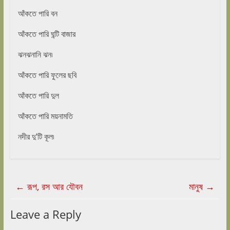
আঁকতে পারি বন
আঁকতে পারি ঘন্টি বাজার
ঝনঝনানি ঝন৷
আঁকতে পারি ফুলের ছবি
আঁকতে পারি দুল
আঁকতে পারি ময়নামতি
নদীর দু’টি কূল৷
←
রূপ, রস আর যৌবন
মানুষ
→
Leave a Reply