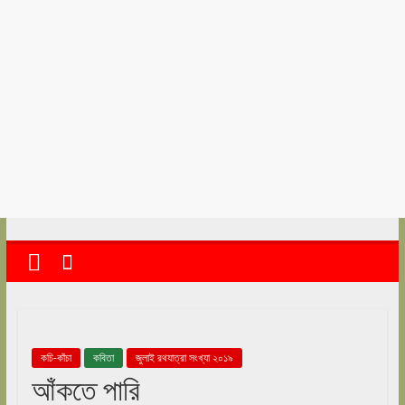
kolkata
abekshan.com
কচি-কাঁচা
কবিতা
জুলাই রথযাত্রা সংখ্যা ২০১৯
আঁকতে পারি