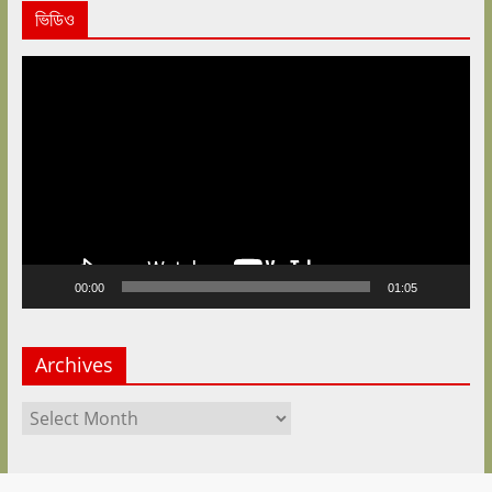
ভিডিও
Video
Player
00:00
01:05
Archives
Archives