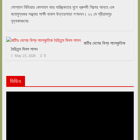
সোশ্যাল মিডিয়ার কোলাহল আর যান্ত্রিকতার যুগে ধ্রুপদী শিল্পের আবহে এক
মনোমুগ্ধকর সন্ধ্যার সাক্ষী থাকল উত্তরপাড়া গণভবন। ২২ মে শ্রীরামপুর
নৃত্যকাঞ্চনের
মাটির দেশের বিশ্ব সাংস্কৃতিক
বৈচিত্র্য দিবস পালন
0
May 23, 2026
ভিডিও
Video
Player