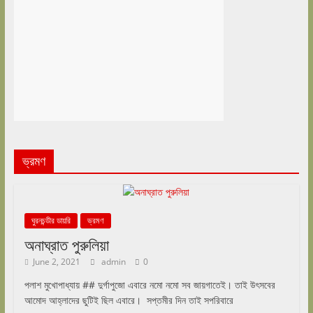
ভ্রমণ
ঘুরনচন্ডীর ডায়রি
ভ্রমণ
অনাঘ্রাত পুরুলিয়া
June 2, 2021
admin
0
পলাশ মুখোপাধ্যায় ## দুর্গাপুজো এবারে নমো নমো সব জায়গাতেই। তাই উৎসবের
আমোদ আহ্লাদের ছুটিই ছিল এবারে। সপ্তমীর দিন তাই সপরিবারে