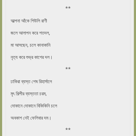
**
আল্পনা আঁকে শিউলি রাণী
জলে আলাপন করে শতদল,
মা আসছেন, চলে কানাকানি
নৃত্য করে শুভ্র কাশের দল।
**
ঢাকিরা ব্যস্ত শেষ রিহার্সালে
মৃৎ শিল্পীর ব্যস্ততা চরম,
দোকানে দোকানে বিকিকিনি চলে
অবকাশ নেই ফেলিবার দম।
**