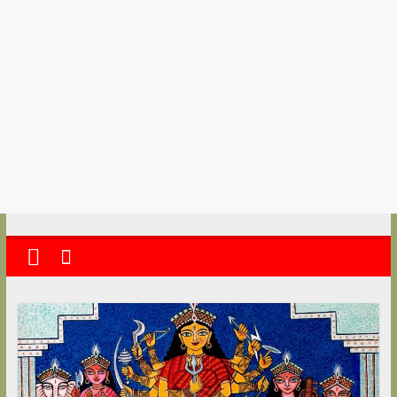
kolkata
abekshan.com