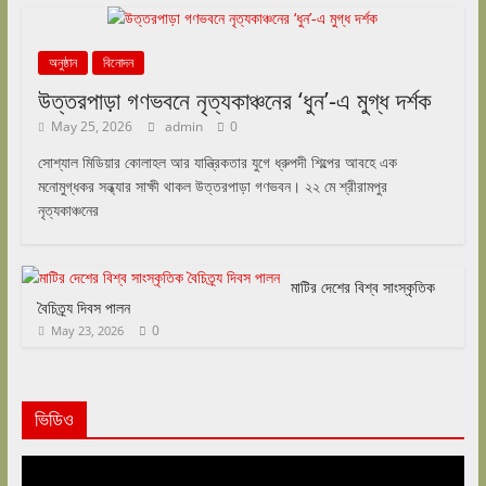
অনুষ্ঠান
বিনোদন
উত্তরপাড়া গণভবনে নৃত্যকাঞ্চনের ‘ধুন’-এ মুগ্ধ দর্শক
May 25, 2026
admin
0
সোশ্যাল মিডিয়ার কোলাহল আর যান্ত্রিকতার যুগে ধ্রুপদী শিল্পের আবহে এক
মনোমুগ্ধকর সন্ধ্যার সাক্ষী থাকল উত্তরপাড়া গণভবন। ২২ মে শ্রীরামপুর
নৃত্যকাঞ্চনের
মাটির দেশের বিশ্ব সাংস্কৃতিক
বৈচিত্র্য দিবস পালন
0
May 23, 2026
ভিডিও
Video