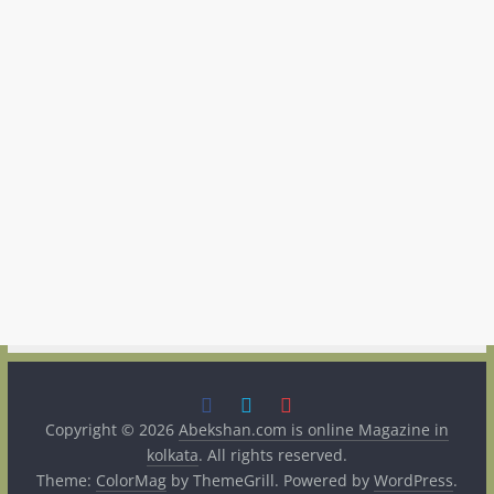
Copyright © 2026
Abekshan.com is online Magazine in
kolkata
. All rights reserved.
Theme:
ColorMag
by ThemeGrill. Powered by
WordPress
.