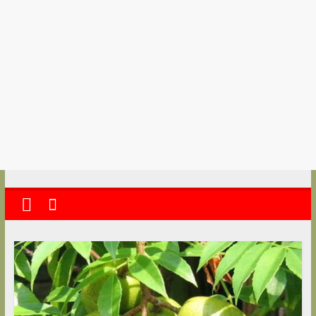
kolkata
abekshan.com