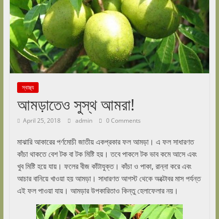
স্বাস্থ্য
আমড়াতেও সুস্থ আমরা!
April 25, 2018
admin
0 Comments
মাঝারি আকারের পর্ণমোচী জাতীয় একপ্রকার ফল আমড়া। এ ফল সাধারণত
কাঁচা থাকতে বেশ টক বা টক মিষ্টি হয়। তবে পাকলে টক ভাব কমে আসে এবং
খুব মিষ্টি হয়ে যায়। ফলের বীজ কাঁটাযুক্ত। কাঁচা ও পাকা, রান্না করে এবং
আচার বানিয়ে খাওয়া হয় আমড়া। সাধারণত আগস্ট থেকে অক্টোবর মাস পর্যন্ত
এই ফল পাওয়া যায়। আমড়ার উপকারিতাও কিন্তু হেলাফেলার নয়।