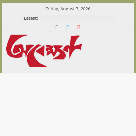
Skip
Friday, August 7, 2026
to
Latest:
content
Abekshan.com
is
online
Magazine
in