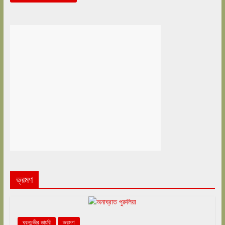
ভ্রমণ
ঘুরনচন্ডীর ডায়রি
ভ্রমণ