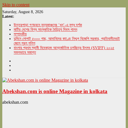
Skip to content
Saturday, August 8, 2026
Latest:
উত্তরপাড়া গণভবনে নৃত্যকাঞ্চনের ‘ধুন’-এ মুগ্ধ দর্শক
মাটির দেশের বিশ্ব সাংস্কৃতিক বৈচিত্র্য দিবস পালন
সম্পাদকীয়
দুদিনে লোপাট ৫০০০ গাছ, আদানিদের কাণ্ডে নিশ্চুপ বিজেপি সরকার, প্রতিবাদীদেরই
জেলে পুরল পুলিশ
বাংলায় প্রথম স্বামী বিবেকানন্দ আন্তর্জাতিক চলচ্চিত্র উৎসব (SVIFF) ২০২৫
সফলভাবে সমাপ্ত
Abekshan.com is online Magazine in kolkata
abekshan.com