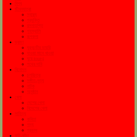
বিশ্ব
জীবনযাত্রা
স্বাস্থ্য
প্রযুক্তি
রসনাতৃপ্তি
গৃহস্থালি
রূপকলা
ভ্রমণ
ঘুরনচন্ডীর ডায়রি
যাওয়া মানে খাওয়া
ঘুরে tourএ
পথের দাবি
বিনোদন
চলচ্চিত্র
সঙ্গীত-নৃত্য
নাটক
অনুষ্ঠান
খেলা
দেশের খেলা
বিদেশের খেলা
সাহিত্য
কবিতা
গদ্য
প্রবন্ধ
কচি-কাঁচা