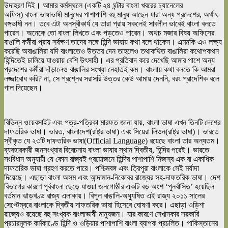
উদাহরণ দিই। আমার কর্মস্থলে (একটি ২৪ ঘন্টার
বাংলা
খবরের চ্যানেলের
অফিস)
বাংলা
ভাষা
ভাষী মানুষের পাশাপাশি বহু মানুষ আছেন যারা অন্য প্রদেশের, অর্থাৎ
বঙ্গভাষী নন। তবে এটা অনস্বীকার্য যে তারা প্রায় সকলেই সাবলীল ভাবেই
বাংলা
বলতে
পারেন। অনেকে তো
বাংলা
লিখতে এবং পড়তেও পারেন। অথচ মজার বিষয় অফিসের
বাঙালি কর্মীরা প্রায় সর্বক্ষণ তাদের সঙ্গে হিন্দি
ভাষা
য় কথা বলে থাকেন। এমনকি এও লক্ষ্য
করেছি অবাঙালিরা যদি
বাংলা
তেও উত্তর দেন তাহলেও তথাকথিত বাঙালিরা কথোপকথন
হিন্দিতেই চালিয়ে যাওয়ায় বেশি উৎসাহী। এর প্রতিবাদ করে দেখেছি আমার পাশে অন্য
প্রদেশের কর্মীরা দাঁড়ালেও বাঙালির সংখ্যা নেহাতই কম।
বাংলা
য় কথা বলতে কি আমরা
লজ্জাবোধ করি? না, সে প্রশ্নের সরাসরি উত্তর কেউ আমায় দেননি, বরং প্রাদেশিক বলে
গাল দিয়েছেন।
বিভিন্ন ওয়েবসাইট এবং পত্র-পত্রিকা মারফত জানা যায়,
বাংলা
ভাষা
এখন তিনটি দেশের
দাফতরিক
ভাষা
। ভারত,
বাংলা
দেশ(রাষ্ট্র
ভাষা
) এবং সিয়েরা লিওন(রাষ্ট্র
ভাষা
)। ভারতে
স্বীকৃত যে ২৩টি দাফতরিক
ভাষা
(Official Language) রয়েছে
বাংলা
তার অন্যতম।
ব্যবহারকারী জনসংখ্যার বিবেচনায়
বাংলা
ভাষা
র স্থান দ্বিতীয়, হিন্দির পরেই। ভারতে
সংবিধান অনুযায়ী যে কোন রাজ্যই প্রয়োজনে হিন্দির পাশাপাশি নিজস্ব এক বা একাধিক
দাফতরিক
ভাষা
গ্রহণ করতে পারে। পশ্চিমবঙ্গ এবং ত্রিপুরা
বাংলা
কে সেই মর্যাদা
দিয়েছে। এছাড়া
বাংলা
অসম এবং আন্দামান-নিকোবর রাজ্যের সহ-দাফতরিক
ভাষা
। দেশ
বিভাগের কারণে পূর্ব
বাংলা
ছেড়ে যাওয়া জনগোষ্ঠীর একটি বড় অংশ ‘পুনর্বাসিত’ হয়েছিল
বর্তমান ঝাড়খণ্ড রাজ্য এলাকায়। বিপুল বাঙালি-অধ্যুষিত এই রাজ্য ২০১১ সালের
সেপ্টেম্বরে
বাংলা
কে দ্বিতীয় দাফতরিক
ভাষা
হিসেবে ঘোষণা করে। এছাড়া ওড়িশা
রাজ্যেও রয়েছে বহু সংখ্যক
বাংলা
ভাষী মানুষজন। যার কারণে সেখানকার সরকারি
প্রচারমূলক কর্মকাণ্ডে হিন্দি ও ওড়িয়ার পাশাপাশি
বাংলা
ব্যাপক প্রচলিত। পাকিস্তানের