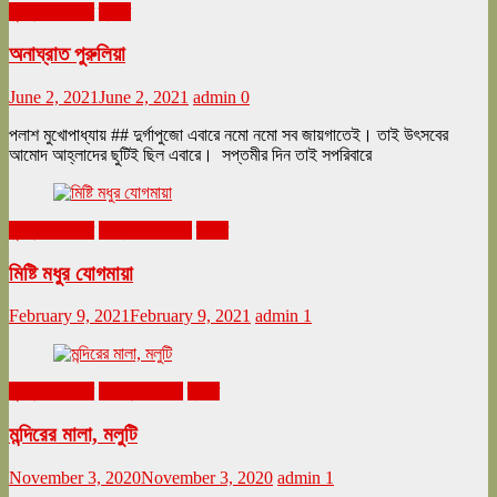
ঘুরনচন্ডীর ডায়রি
ভ্রমণ
অনাঘ্রাত পুরুলিয়া
June 2, 2021
June 2, 2021
admin
0
পলাশ মুখোপাধ্যায় ## দুর্গাপুজো এবারে নমো নমো সব জায়গাতেই। তাই উৎসবের
আমোদ আহ্লাদের ছুটিই ছিল এবারে। সপ্তমীর দিন তাই সপরিবারে
ঘুরনচন্ডীর ডায়রি
ফেব্রুয়ারি ২০২১
ভ্রমণ
মিষ্টি মধুর যোগমায়া
February 9, 2021
February 9, 2021
admin
1
ঘুরনচন্ডীর ডায়রি
নভেম্বর ২০২০
ভ্রমণ
মন্দিরের মালা, মলুটি
November 3, 2020
November 3, 2020
admin
1