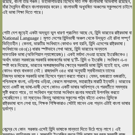
রয়েছে,
বাংলা
তার পঞ্চম। উইকিপিডিয়ার হিসেবে সাত লক্ষ
বাংলা
ভাষী অভিবাসী রয়েছেন,
যাঁরা দৈনন্দিন জীবনে
বাংলা
ব্যবহার করেন।
বাংলা
ভাষী অধ্যুষিত অঞ্চলের স্কুলগুলো চাইলে
এই
ভাষা
শিক্ষা দিতে পারে।
গোটা দেশ জুড়েই একটা অদ্ভুত ভুল ধারণা প্রচলিত আছে যে, হিন্দি ভারতের রাষ্ট্র
ভাষা
বা
National Language। মূলত দেশের হিন্দিভাষী অঞ্চল থেকে উদ্ভূত এই রটনা সম্পূর্ণ
ভিত্তিহীন। কেননা, ভারতীয় সংবিধানে কোথাও বলা হয়নি, হিন্দি এদেশের রাষ্ট্র
ভাষা
।
সংবিধানের ৩৪৩(১) ধারায় স্পষ্টভাবে লেখা আছে, হিন্দি ভারতের অন্যতম
দাফতরিক
ভাষা
(অফিশিয়াল ল্যাঙ্গোয়েজ)। একই মর্যাদা দেওয়া হয়েছে ইংরেজিকেও।
অর্থাৎ ভারত সরকারের সরকারি কাজকর্মের
ভাষা
দু’টি- হিন্দি ও ইংরেজি। সংবিধান এ-ও
স্পষ্ট করে দিয়েছে, ভারতের অঙ্গরাজ্যগুলির ক্ষেত্রে সরকারি
ভাষা
হিন্দি হতেই হবে, এমন
কোনও বাধ্য বাধকতা নেই। রাজ্যগুলি ৩৪৫ ধারা অনুযায়ী স্বাধীনভাবে তাদের
নিজস্ব
ভাষা
কে সরকারি
ভাষা
হিসেবে গ্রহণ করতে পারবে। যেমন, গুজরাতে গুজরাতি,
পশ্চিমবঙ্গে
বাংলা
, ওড়িশায় ওড়িয়া, কেরলে মালয়ালম, মহারাষ্ট্রে মারাঠি ইত্যাদি। ভারতের
মতো একটি বহু
ভাষা
-ভাষী দেশে কোনও একটি
ভাষা
র আধিপত্য যে পরবর্তীতে সমস্যার
সৃষ্টি করতে পারে , তা সংবিধান প্রণেতারা সংবিধান রচনার সময়েই উপলব্ধি করতে
পেরেছিলেন। তা স্বত্বেও কিন্তু আমাদের স্কুলের পাঠ্য বইতে এখনও হিন্দিকে
রাষ্ট্র
ভাষা
বলে লেখা হয়, শিক্ষক শিক্ষিকারাও সেটাই মানেন এবং পড়ান এটাই
বাংলা
ভাষা
র
দুর্ভাগ্য।
কেন্দ্রে যে কোন সরকার এসেই হিন্দি
ভাষা
কে মান্যতা দিতে উঠে পড়ে লাগে। এই
সরকারও ব্যতিক্রম নয়। সম্প্রতি ইংরেজির বদলে হিন্দি
ভাষা
য় সব রকম সরকারী কাজ