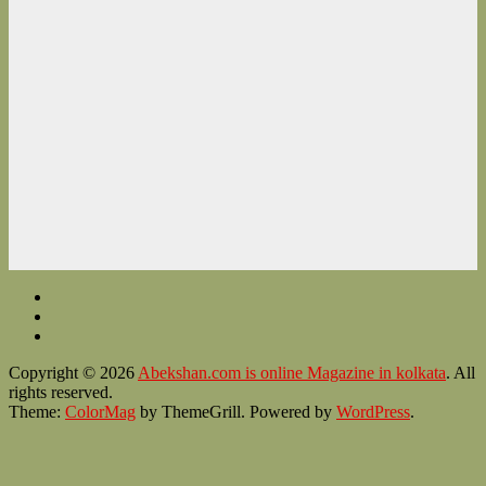
Copyright © 2026
Abekshan.com is online Magazine in kolkata
. All
rights reserved.
Theme:
ColorMag
by ThemeGrill. Powered by
WordPress
.