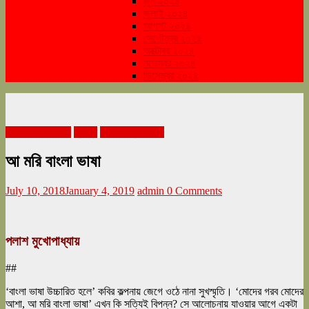
জুন ২০২৪
জুলাই ২০২৪
আগস্ট ২০২৪
সেপ্টেম্বর ২০২৪
অক্টোবর ২০২৪
নভেম্বর ২০২৪
ডিসেম্বর ২০২৪
rath yatra 2018
প্রবন্ধ
শারদ সংখ্যা ২০১৮
আ মরি বাংলা ভাষা
July 10, 2018
January 4, 2019
admin
0 Comments
পলাশ মুখোপাধ্যায়
##
‘
বাংলা
ভাষা
উচ্চারিত হলে’ কবির কল্পনায় জেগে ওঠে নানা সুখস্মৃতি। ‘মোদের গরব মোদের
আশা, আ মরি
বাংলা
ভাষা
’ এখন কি সত্যিই বিপন্ন? সে আলোচনায় যাওয়ার আগে একটা