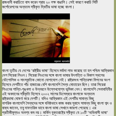
রাজধানী করাচিতে বাস করেন প্রায় ২০ লক্ষ বাঙালি। সেই কারণে করাচি সিটি
কর্পোরেশনের অন্যতম স্বীকৃত দ্বিতীয়
ভাষা
হচ্ছে
বাংলা
।
বাংলা
তৃতীয় যে দেশের ‘রাষ্ট্রীয়
ভাষা
‘ হিসেবে মর্যাদা লাভ করেছে তা হল পশ্চিম আফ্রিকান
দেশ সিয়েরা লিওন। সিয়েরা লিওনের সঙ্গে
বাংলা
ভাষা
র উৎপত্তি ও বিকাশ স্থলের
ভৌগোলিক ও সাংস্কৃতিক কোনো যোগাযোগ নেই। রাষ্ট্রসংঘ শান্তিরক্ষা মিশনের অংশ
হিসেবে দেশটিতে পাঁচ হাজারের বেশি
বাংলা
দেশি সৈন্য মোতায়েন ছিল। তারা সিয়েরা
লিওনের শান্তি-শৃঙ্খলা ও উন্নয়নে উল্লেখযোগ্য ভূমিকা নেন।
বাংলা
দেশি সেনাবাহিনীর
এই অবদানের স্বীকৃতি হিসেবে ২০০২ সালের ডিসেম্বরে
বাংলা
কে অন্যতম
রাষ্ট্র
ভাষা
ঘোষণা করে দেশটি। যদিও আফ্রিকান এই দেশটির সামান্য কিছু
নাগরিক
বাংলা
দেশি সৈন্যদের সঙ্গে ঘনিষ্ঠভাবে কাজ করার সুবাদে সামান্য কিছু
বাংলা
শব্দ ও
বাক্য জানেন, তবু দাফতরিক ভাবে
বাংলা
ভাষা
সেখানে জায়গা পেয়েছে। এর
প্রতীকীমূল্যও অবশ্য কম নয়। মার্কিন যুক্তরাষ্ট্রে স্বীকৃত যে ১০টি ‘অভিবাসী
ভাষা
‘