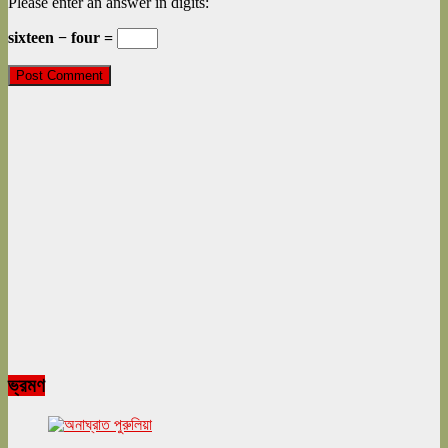
Please enter an answer in digits:
sixteen − four =
ভ্রমণ