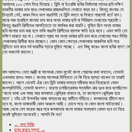
আমাদের ১০০ গোল দিয়ে দিয়েছে। হিন্দি বা ইংরেজি ছবির নির্মাতারা তাদের ছবি দক্ষিণ
ভারতীয়
ভাষা
য় ডাব করে সেখানকার রাজ্যগুলিতে দেখাতে বাধ্য হন। কিন্তু
বাংলা
য় সে
চিন্তাই নেই, কারন সিংহ ভাগ বাঙালিই যে হিন্দি বলতে বা লিখতে পারলেই বর্তে যান।
মাঝে শুরু হয়েছিল
বাংলা
য় ডাব করে অন্য
ভাষা
র ছবি বা সিরিয়াল দেখানোর প্রচেষ্টা।
কিন্তু বাঙালি শিল্পীদের আপত্তিতে তা কার্যকর করা যায়নি। যুক্তি ছিল অন্য
ভাষা
র
ছবি
বাংলা
য় ডাব করা হলে নাকি বাঙালি শিল্পীদের ব্যাপক ক্ষতি হয়ে যাবে। এমন ক্ষতি তো
দক্ষিণ ভারতে হয় না। সেখানে প্রায় সব অন্য
ভাষা
র ছবি ডাব করে দেখানোর পরও দিব্যি
সেখানকার শিল্পীরা করে খাচ্ছেন। কোন কোন ক্ষেত্রে সেখানকার আঞ্চলিক ছবি পরে
হিন্দিতে ডাব করে সর্ব ভারতীয় স্তরে মুক্তি পাচ্ছে। এত কিছু করেও
বাংলা
ছবির হাল? সে
তো সকলেই জানেন।
বাম আমলেও নেতা মন্ত্রী বা সাংসদরা যেমন মুখেই
বাংলা
প্রেমের কথা বলতেন, তেমনই
এখনকার হালও সমান।
বাংলা
র সাংসদরা দিল্লিতে যে কি নিয়ে ব্যস্ত থাকেন তা তারাই
জানেন। আগে থেকেই এঁরা যেন হিন্দি
ভাষা
র দাসত্ব স্বীকার করে নিয়েছেন! যেমন
জনপ্রতিনিধি, তেমনই জনগণ। বরেণ্য চলচ্চিত্রকার সত্যজিৎ রায় দুঃখ করে বলেছিলেন
‘
বাংলা
ভাষা
এক সময় আর কলকাতা কেন্দ্রিক থাকবে না, তা
বাংলা
দেশ কেন্দ্রিক হয়ে
যাবে’। তাঁর এই উপলব্ধি আজ বাস্তবের রূঢ় মাটিতে দাঁড়িয়ে। কলকাতায় হাঁটলে মনে
হবে না,
বাংলা
ভাষা
ভাষী কোন অঞ্চলে আছি। চোখে পড়ে না কোন
বাংলা
সাইনবোর্ড।
আজ থেকে বেশ কয়েক বছর পরে কলকাতায়
বাংলা
ভাষা
র অবস্থান কেমন হবে তা নিয়ে
যথেষ্ট সন্দিহান অনেকেই। আপনি কি নন?
←
কথা দিচ্ছি
ডুমুর রাখবে সুস্থ!
→