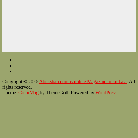
Copyright © 2026
Abekshan.com is online Magazine in kolkata
. All
rights reserved.
Theme:
ColorMag
by ThemeGrill. Powered by
WordPress
.