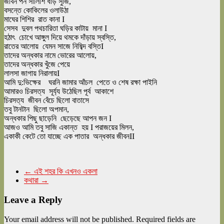
জীবন পন সালিশি ধাড় সুজি,
বসন্তে কোকিলের ওলাউঠা
মাঘের শিশির রাত কানা I
সেসব দুবল পথচারিতা ঘড়ির কাটায় মানা I
হঠাৎ চোখে আঙ্গুল দিয়ে থমকে দাঁড়ায় স্বস্তি,
রাতের আলোয় যেমন সাজে নিষিব্দ বস্তিI
তাদের অন্ধকার নামে ভোরের আলোয়,
তাদের অন্ধকার খুঁজে পেয়ে
লালসা জাগায় নিরালায়I
আমি দু:ভিক্ষের ঘরনি জামার আঁচল পেতে ও শেষ রক্ষা পাইনি
আমারও চিরসত্য সূর্য্য উঠেছিল পূর্ব আকাশে
চিরসত্য জীবন বেঁচে ছিলো বাতাসে
তবু টানটান ছিলো অপমান,
অন্ধকার পিছু ছাড়েনি ছেড়েছে আপন জন I
আজও আমি তবু সাজি একান্ত হয় I পরাজয়ের মিলন,
একাকী কেটে তো যাচ্ছে এক পাতার অন্ধকার জীবনII
←
এই শহর কি এখনও একলা
কথারা
→
Leave a Reply
Your email address will not be published.
Required fields are