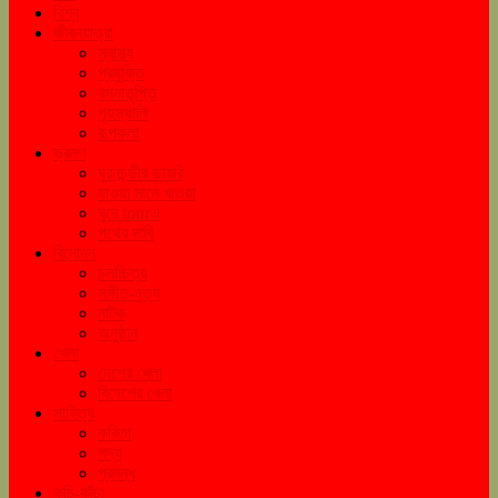
বিশ্ব
জীবনযাত্রা
স্বাস্থ্য
প্রযুক্তি
রসনাতৃপ্তি
গৃহস্থালি
রূপকলা
ভ্রমণ
ঘুরনচন্ডীর ডায়রি
যাওয়া মানে খাওয়া
ঘুরে tourএ
পথের দাবি
বিনোদন
চলচ্চিত্র
সঙ্গীত-নৃত্য
নাটক
অনুষ্ঠান
খেলা
দেশের খেলা
বিদেশের খেলা
সাহিত্য
কবিতা
গদ্য
প্রবন্ধ
কচি-কাঁচা