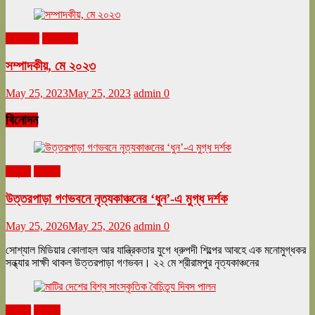
মে ২০২৩
সম্পাদকীয়
সম্পাদকীয়, মে ২০২৩
May 25, 2023
May 25, 2023
admin
0
বিনোদন
অনুষ্ঠান
বিনোদন
উত্তরপাড়া গণভবনে নৃত্যকাঞ্চনের ‘ধুন’-এ মুগ্ধ দর্শক
May 25, 2026
May 25, 2026
admin
0
সোশ্যাল মিডিয়ার কোলাহল আর যান্ত্রিকতার যুগে ধ্রুপদী শিল্পের আবহে এক মনোমুগ্ধকর
সন্ধ্যার সাক্ষী থাকল উত্তরপাড়া গণভবন। ২২ মে শ্রীরামপুর নৃত্যকাঞ্চনের
অনুষ্ঠান
বিনোদন