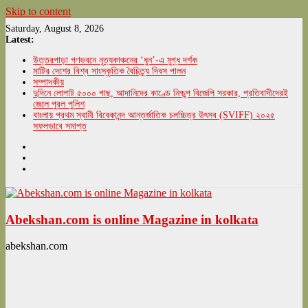
Skip to content
Saturday, August 8, 2026
Latest:
উত্তরপাড়া গণভবনে নৃত্যকাঞ্চনের ‘ধুন’-এ মুগ্ধ দর্শক
মাটির দেশের বিশ্ব সাংস্কৃতিক বৈচিত্র্য দিবস পালন
সম্পাদকীয়
দুদিনে লোপাট ৫০০০ গাছ, আদানিদের কাণ্ডে নিশ্চুপ বিজেপি সরকার, প্রতিবাদীদেরই
জেলে পুরল পুলিশ
বাংলায় প্রথম স্বামী বিবেকানন্দ আন্তর্জাতিক চলচ্চিত্র উৎসব (SVIFF) ২০২৫
সফলভাবে সমাপ্ত
Abekshan.com is online Magazine in kolkata
abekshan.com