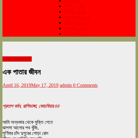
জুন ২০২৪
জুলাই ২০২৪
আগস্ট ২০২৪
সেপ্টেম্বর ২০২৪
অক্টোবর ২০২৪
নভেম্বর ২০২৪
ডিসেম্বর ২০২৪
নববর্ষ সংখ্যা ২০১৯
এক পাতার জীবন
April 16, 2019
May 17, 2019
admin
0 Comments
প্রতাপ বর্মন, রাশিডাঙ্গা, কোচবিহার ##
আমি অন্ধকার থেকে মুক্তি পেতে
ঝাপসা আলোর পথ খুঁজি,
পূর্ণিমার চাঁদ দুপুরের পোড়া রোদ