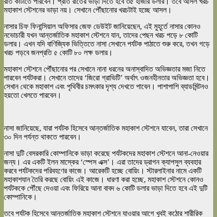
রাত কাটাতে পারবেন। প্রতি রাতের ভাড়া দিতে হবে ৩৫ হাজার ডলার। তবে আসল খরচ
মহাকাশ স্টেশনের ভাড়া নয়। সেখানে পৌঁছানোর খরচটাই হচ্ছে আসল।
নাসার চিফ ফিনান্সিয়াল অফিসার জেফ ডেউইট জানিয়েছেন, এই মুহূর্তে নাসার কোনও
নভোচারী যখন আন্তর্জাতিক মহাকাশ স্টেশনে যান, তাদের পেছন খরচ পড়ে ৮ কোটি
ডলার। এখন যদি বাণিজ্যিক ভিত্তিতে নাসা সেখানে পর্যটক পাঠাতে শুরু করে, তখন গড়ে
খরচ পড়বে জনপ্রতি ৫ কোটি ৮০ লক্ষ ডলার।
মহাকাশ স্টেশনে পৌঁছানোর পর সেখানে নানা ধরনের অনাস্বাদিত অভিজ্ঞতার মজা নিতে
পারবেন পর্যটকরা। সেখানে তাদের ‘জিরো গ্রাভিটি’ অর্থাৎ ওজনহীনতার অভিজ্ঞতা হবে।
সেখান থেকে মহাকাশ এবং পৃথিবীর চমৎকার দৃশ্য দেখতে পাবেন। পাশাপাশি ব্যাডমিন্টনও
হয়তো খেলতে পারবেন।
নাসা জানিয়েছে, যারা পর্যটক হিসেবে আন্তর্জাতিক মহাকাশ স্টেশনে যাবেন, তারা সেখানে
৩০ দিন পর্যন্ত থাকতে পারবেন।
নাসা দুটি বেসরকারি কোম্পানিকে ভাড়া করেছে পর্যটকদের মহাকাশ স্টেশনে আনা-নেওয়ার
জন্য। এর একটি ইলন মাস্কের ‘স্পেস এক্স’। এরা তাদের ড্রাগন ক্যাপসুল ব্যবহার
করবে পর্যটকদের পরিবহণের কাজে। আরেকটি হচ্ছে বোয়িং। স্টারলাইনার নামে একটি
মহাকাশযান তৈরি করছে বোয়িং এই কাজে। ধারণা করা হচ্ছে, মহাকাশ স্টেশনে কোনও
পর্যটককে পৌঁছে দেওয়া এবং ফিরিয়ে আনা বাবদ ৬ কোটি ডলার ভাড়া দিতে হবে এই দুটি
কোম্পানিকে।
তবে পর্যটক হিসেবে আন্তর্জাতিক মহাকাশ স্টেশনে যাওয়ার আগে খুবই কঠোর শারীরিক