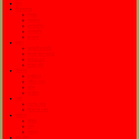
বিশ্ব
জীবনযাত্রা
স্বাস্থ্য
প্রযুক্তি
রসনাতৃপ্তি
গৃহস্থালি
রূপকলা
ভ্রমণ
ঘুরনচন্ডীর ডায়রি
যাওয়া মানে খাওয়া
ঘুরে tourএ
পথের দাবি
বিনোদন
চলচ্চিত্র
সঙ্গীত-নৃত্য
নাটক
অনুষ্ঠান
খেলা
দেশের খেলা
বিদেশের খেলা
সাহিত্য
কবিতা
গদ্য
প্রবন্ধ
কচি-কাঁচা