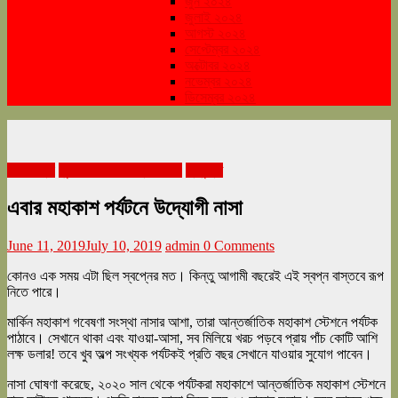
জুন ২০২৪
জুলাই ২০২৪
আগস্ট ২০২৪
সেপ্টেম্বর ২০২৪
অক্টোবর ২০২৪
নভেম্বর ২০২৪
ডিসেম্বর ২০২৪
জীবনযাত্রা
জুন জামাইষষ্ঠী সংখ্যা ২০১৯
প্রযুক্তি
এবার মহাকাশ পর্যটনে উদ্যোগী নাসা
June 11, 2019
July 10, 2019
admin
0 Comments
কোনও এক সময় এটা ছিল স্বপ্নের মত। কিন্তু আগামী বছরেই এই স্বপ্ন বাস্তবে রূপ
নিতে পারে।
মার্কিন মহাকাশ গবেষণা সংস্থা নাসার আশা, তারা আন্তর্জাতিক মহাকাশ স্টেশনে পর্যটক
পাঠাবে। সেখানে থাকা এবং যাওয়া-আসা, সব মিলিয়ে খরচ পড়বে প্রায় পাঁচ কোটি আশি
লক্ষ ডলার! তবে খুব অল্প সংখ্যক পর্যটকই প্রতি বছর সেখানে যাওয়ার সুযোগ পাবেন।
নাসা ঘোষণা করেছে, ২০২০ সাল থেকে পর্যটকরা মহাকাশে আন্তর্জাতিক মহাকাশ স্টেশনে