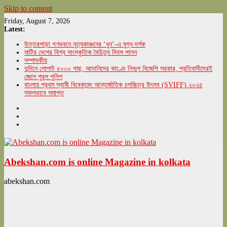
Skip to content
Friday, August 7, 2026
Latest:
উত্তরপাড়া গণভবনে নৃত্যকাঞ্চনের ‘ধুন’-এ মুগ্ধ দর্শক
মাটির দেশের বিশ্ব সাংস্কৃতিক বৈচিত্র্য দিবস পালন
সম্পাদকীয়
দুদিনে লোপাট ৫০০০ গাছ, আদানিদের কাণ্ডে নিশ্চুপ বিজেপি সরকার, প্রতিবাদীদেরই
জেলে পুরল পুলিশ
বাংলায় প্রথম স্বামী বিবেকানন্দ আন্তর্জাতিক চলচ্চিত্র উৎসব (SVIFF) ২০২৫
সফলভাবে সমাপ্ত
Abekshan.com is online Magazine in kolkata
abekshan.com