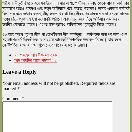
পরীক্ষায় উত্তীর্ণ হতে হবে সবাইকে। নাসার আশা, পর্যটকদের কাছ থেকে পাওয়া অর্থ তারা
মহাকাশে আরও গবেষণা এবং নতুন অভিযানে খরচ করতে পারবেন। নাসার একজন কর্মকর্তা
বিল গেরস্টেনমেইনার বলেন, নীচু কক্ষপথের বাণিজ্যিকীকরণের মাধ্যমে নাসা ২০২৪ সালের
মধ্যে চাঁদে প্রথম মহিলা নভোচারী পাঠানো এবং নতুন করে চাঁদে অভিযান শুরু করার
তহবিল যোগাতে পারবে। এরপর মঙ্গলগ্রহেও অভিযানের প্রস্তুতি নিতে পারবে।
৫০ বছর আগে প্রথম চাঁদে পা রেখেছিলেন নীল আর্মস্ট্রং। অর্ধশতক বছর পর নাসা এখন
মহাকাশের বাণিজ্যিকীকরণের মাধ্যমে আরেকটি বৈপ্লবিক পদক্ষেপ নিচ্ছে। যার ফলে
কোটিপতিদের জন্য এখন খুলে যেতে পারে মহাকাশের দুয়ার।
←
গরমেও পান উজ্জ্বল ত্বক
আম আদমির আমে সমস্যা
→
Leave a Reply
Your email address will not be published.
Required fields are
marked
*
Comment
*