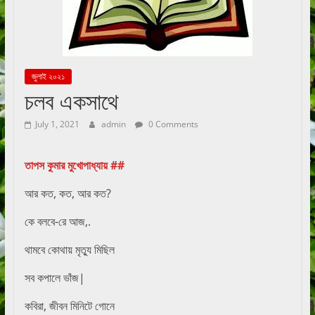
জুলাই ২০২১
চলব একসাথে
July 1, 2021
admin
0 Comments
তাপস কুমার মুখোপাধ্যায় ##
আর কত, কত, আর কত?
কে বলবে-রে আজ,.
থামবে কোথায় মৃত্যু মিছিল
সব কপালে ভাঁজ|
কবিরা, জীবন মিনিটে গোনে