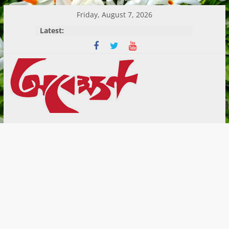
Skip
Friday, August 7, 2026
to
Latest:
content
Abekshan.com
is
online
Magazine
in