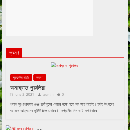
ভ্রমণ
ঘুরনচন্ডীর ডায়রি
ভ্রমণ
অনাঘ্রাত পুরুলিয়া
June 2, 2021
admin
0
পলাশ মুখোপাধ্যায় ## দুর্গাপুজো এবারে নমো নমো সব জায়গাতেই। তাই উৎসবের
আমোদ আহ্লাদের ছুটিই ছিল এবারে। সপ্তমীর দিন তাই সপরিবারে