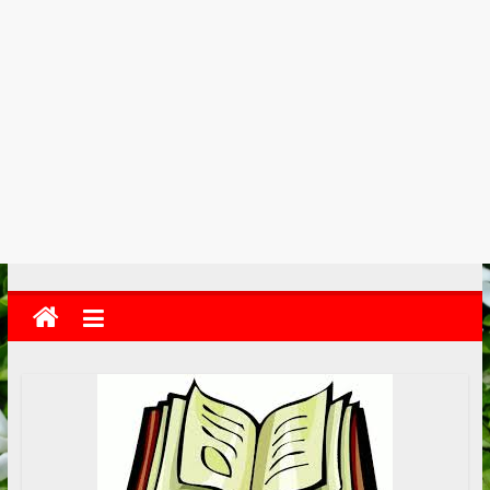
kolkata
abekshan.com