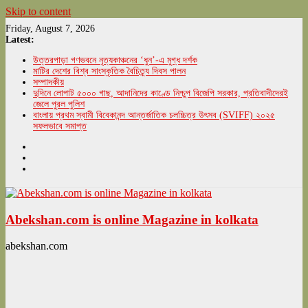
Skip to content
Friday, August 7, 2026
Latest:
উত্তরপাড়া গণভবনে নৃত্যকাঞ্চনের ‘ধুন’-এ মুগ্ধ দর্শক
মাটির দেশের বিশ্ব সাংস্কৃতিক বৈচিত্র্য দিবস পালন
সম্পাদকীয়
দুদিনে লোপাট ৫০০০ গাছ, আদানিদের কাণ্ডে নিশ্চুপ বিজেপি সরকার, প্রতিবাদীদেরই
জেলে পুরল পুলিশ
বাংলায় প্রথম স্বামী বিবেকানন্দ আন্তর্জাতিক চলচ্চিত্র উৎসব (SVIFF) ২০২৫
সফলভাবে সমাপ্ত
Abekshan.com is online Magazine in kolkata
abekshan.com