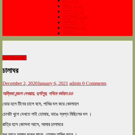
জুন ২০২৪
জুলাই ২০২৪
আগস্ট ২০২৪
সেপ্টেম্বর ২০২৪
অক্টোবর ২০২৪
নভেম্বর ২০২৪
ডিসেম্বর ২০২৪
ডিসেম্বর ২০২০
চালাঘর
December 2, 2020
January 6, 2021
admin
0 Comments
অম্বিকা মন্ডল দেবরায়, দুর্গাপুর, পশ্চিম বর্ধমান ##
ভোর হলে টিনের চালে বসে, পাখির দল করে কোলাহল
চোখটা খুলে দেখতে পাই তোমায়, ভাঙে স্বপ্ন মিছিলের দল ।
রাত্রি হলে জোসনা আসে, আমার চালাঘরে
সুখ আনে আমার বুকের মাঝে, তোমার হাসির ভারে ।