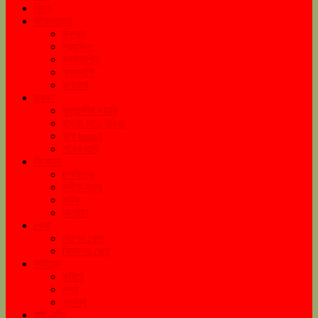
বিশ্ব
জীবনযাত্রা
স্বাস্থ্য
প্রযুক্তি
রসনাতৃপ্তি
গৃহস্থালি
রূপকলা
ভ্রমণ
ঘুরনচন্ডীর ডায়রি
যাওয়া মানে খাওয়া
ঘুরে tourএ
পথের দাবি
বিনোদন
চলচ্চিত্র
সঙ্গীত-নৃত্য
নাটক
অনুষ্ঠান
খেলা
দেশের খেলা
বিদেশের খেলা
সাহিত্য
কবিতা
গদ্য
প্রবন্ধ
কচি-কাঁচা