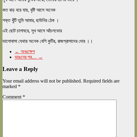
কত ঝড় বয়ে যায়, বৃষ্টি আসে অনেক
শক্ত খুঁটি তুমি আমার, ছাউনির ঠেক ।
এই ছোট চালাঘরে, সুখ আসে আঁচলভোর
ভালোবাসা যেথায় অনেক বেশি কুটির, রাজপ্রাসাদের দোর ।।
←
অধঃক্ষেপ
ভাঙনের পর…
→
Leave a Reply
Your email address will not be published.
Required fields are
marked
*
Comment
*