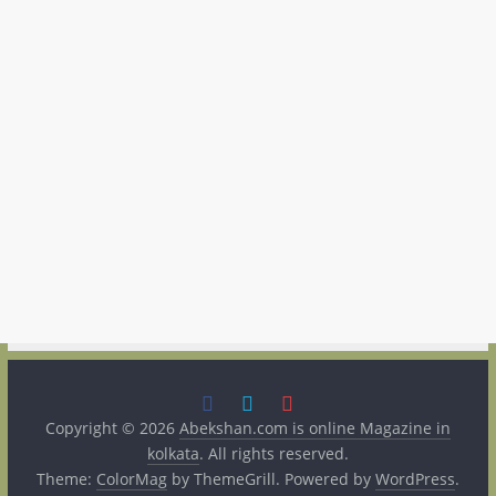
Copyright © 2026
Abekshan.com is online Magazine in
kolkata
. All rights reserved.
Theme:
ColorMag
by ThemeGrill. Powered by
WordPress
.