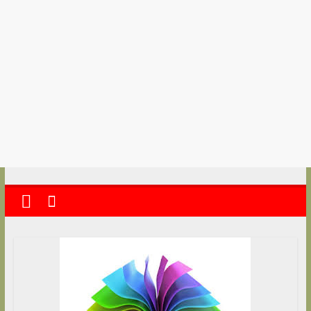
kolkata
abekshan.com