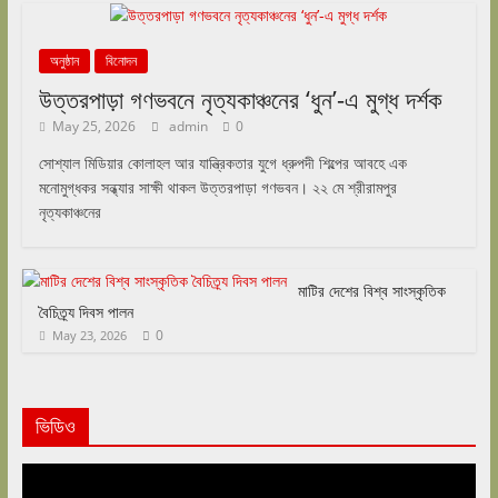
অনুষ্ঠান
বিনোদন
উত্তরপাড়া গণভবনে নৃত্যকাঞ্চনের ‘ধুন’-এ মুগ্ধ দর্শক
May 25, 2026
admin
0
সোশ্যাল মিডিয়ার কোলাহল আর যান্ত্রিকতার যুগে ধ্রুপদী শিল্পের আবহে এক
মনোমুগ্ধকর সন্ধ্যার সাক্ষী থাকল উত্তরপাড়া গণভবন। ২২ মে শ্রীরামপুর
নৃত্যকাঞ্চনের
মাটির দেশের বিশ্ব সাংস্কৃতিক
বৈচিত্র্য দিবস পালন
0
May 23, 2026
ভিডিও
Video