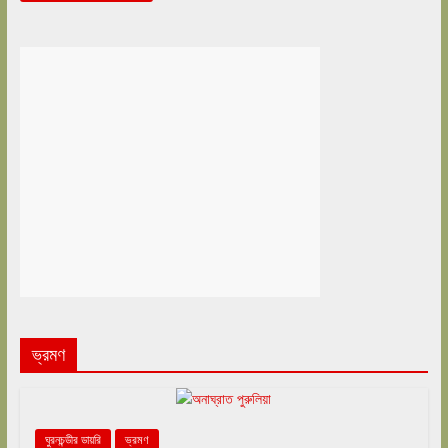
ভ্রমণ
ঘুরনচন্ডীর ডায়রি
ভ্রমণ