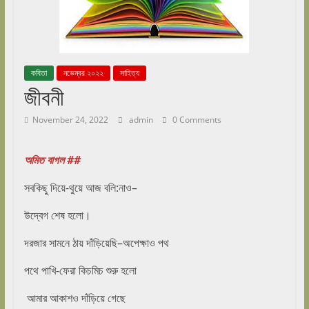
কবিতা
নভেম্বর ২০২২
সাহিত্য
জীবনী
November 24, 2022
admin
0 Comments
অমিত বাগল ##
সবকিছু দিয়ে-থুয়ে আজ বলি:নাও–
উদ্বেগ শেষ হলো।
দরজার সামনে ঠায় দাঁড়িয়েছি–অপেক্ষাও পথ
পথে পাখি-ফেরা কিচমিচ শুরু হলো
আমার আকাশও দাঁড়িয়ে গেছে