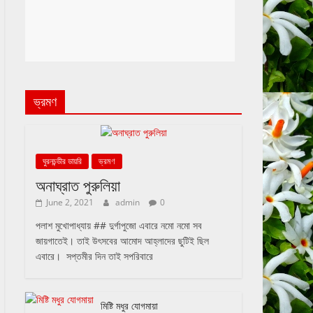
ভ্রমণ
ঘুরনচন্ডীর ডায়রি
ভ্রমণ
অনাঘ্রাত পুরুলিয়া
June 2, 2021
admin
0
পলাশ মুখোপাধ্যায় ## দুর্গাপুজো এবারে নমো নমো সব
জায়গাতেই। তাই উৎসবের আমোদ আহ্লাদের ছুটিই ছিল
এবারে। সপ্তমীর দিন তাই সপরিবারে
মিষ্টি মধুর যোগমায়া