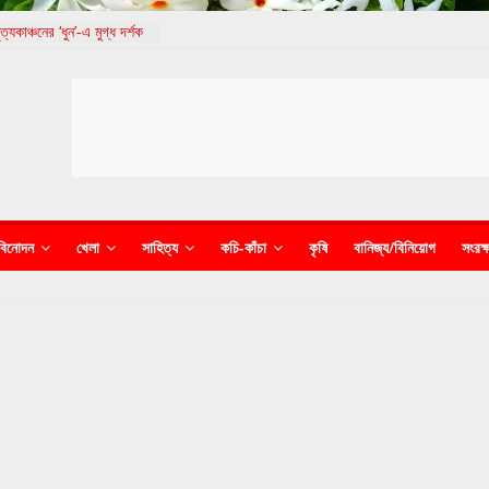
যকাঞ্চনের ‘ধুন’-এ মুগ্ধ দর্শক
্কৃতিক বৈচিত্র্য দিবস পালন
ছ, আদানিদের কাণ্ডে নিশ্চুপ
াদীদেরই জেলে পুরল পুলিশ
বেকানন্দ আন্তর্জাতিক চলচ্চিত্র
 সফলভাবে সমাপ্ত
বিনোদন
খেলা
সাহিত্য
কচি-কাঁচা
কৃষি
বানিজ্য/বিনিয়োগ
সংরক্