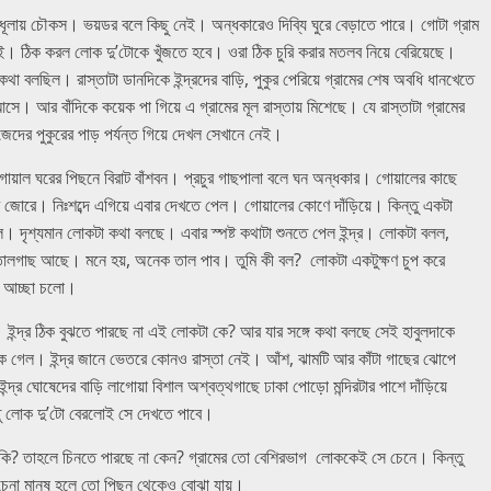
েলাধূলায় চৌকস। ভয়ডর বলে কিছু নেই। অন্ধকারেও দিব্যি ঘুরে বেড়াতে পারে। গোটা গ্রাম
নেই। ঠিক করল লোক দু’টোকে খুঁজতে হবে। ওরা ঠিক চুরি করার মতলব নিয়ে বেরিয়েছে।
ো কথা বলছিল। রাস্তাটা ডানদিকে ইন্দ্রদের বাড়ি, পুকুর পেরিয়ে গ্রামের শেষ অবধি ধানখেতে
ে। আর বাঁদিকে কয়েক পা গিয়ে এ গ্রামের মূল রাস্তায় মিশেছে। যে রাস্তাটা গ্রামের
িজেদের পুকুরের পাড় পর্যন্ত গিয়ে দেখল সেখানে নেই।
গোয়াল ঘরের পিছনে বিরাট বাঁশবন। প্রচুর গাছপালা বলে ঘন অন্ধকার। গোয়ালের কাছে
োরে। নিঃশব্দে এগিয়ে এবার দেখতে পেল। গোয়ালের কোণে দাঁড়িয়ে। কিন্তু একটা
 দৃশ্যমান লোকটা কথা বলছে। এবার স্পষ্ট কথাটা শুনতে পেল ইন্দ্র। লোকটা বলল,
তালগাছ আছে। মনে হয়, অনেক তাল পাব। তুমি কী বল? লোকটা একটুক্ষণ চুপ করে
? আচ্ছা চলো।
ল। ইন্দ্র ঠিক বুঝতে পারছে না এই লোকটা কে? আর যার সঙ্গে কথা বলছে সেই হাবুলদাকে
কে গেল। ইন্দ্র জানে ভেতরে কোনও রাস্তা নেই। আঁশ, ঝামটি আর কাঁটা গাছের ঝোপে
 ঘোষেদের বাড়ি লাগোয়া বিশাল অশ্বত্থগাছে ঢাকা পোড়ো মন্দিরটার পাশে দাঁড়িয়ে
ু লোক দু’টো বেরলোই সে দেখতে পাবে।
উ কি? তাহলে চিনতে পারছে না কেন? গ্রামের তো বেশিরভাগ লোককেই সে চেনে। কিন্তু
চেনা মানুষ হলে তো পিছন থেকেও বোঝা যায়।