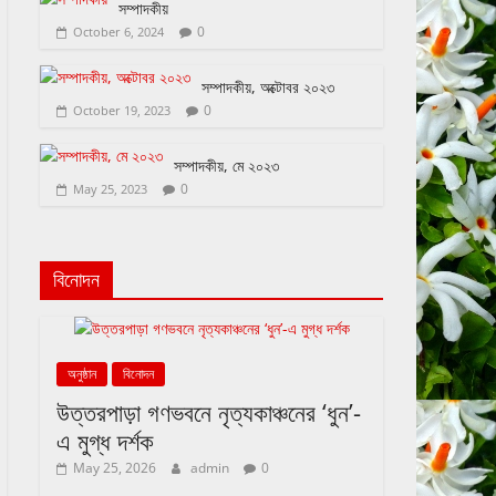
সম্পাদকীয়
0
October 6, 2024
সম্পাদকীয়, অক্টোবর ২০২৩
0
October 19, 2023
সম্পাদকীয়, মে ২০২৩
0
May 25, 2023
বিনোদন
অনুষ্ঠান
বিনোদন
উত্তরপাড়া গণভবনে নৃত্যকাঞ্চনের ‘ধুন’-
এ মুগ্ধ দর্শক
May 25, 2026
admin
0