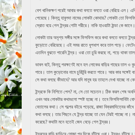
বেশ খানিকক্ষণ পরেই আবার কথা বলতে বলতে ওরা বেরিয়ে এল। এক
পেয়েছে। কিন্তু হাবুলদা নামের লোকটা কোথায়? লোকটা তো ফিসফি
স্রোত বয়ে গেল ইন্দ্রর গোটা শরীরে। নাকি হাওয়াটা ঠান্ডা কে জানে।
লোকটা তার অদৃশ্য সঙ্গীর সঙ্গে ফিসফিস করে কথা বলতে বলতে ইন্দ্
কুড়োতে বেরিয়েছে। এই সময় রাতে ধূপধাপ করে তাল পড়ে। ফেটেও য
এতদিন বুঝতে পারেনি ইন্দ্র। ওরা তো চুরি করছে না, পড়ে থাকা ত
ভাবল বটে, কিন্তু পরক্ষণেই মনে হল লোকের বাড়ির গাছের তাল ও
পারে। তাল কুড়োনোর নামে চুরিটুরি করতে পারে। আর কার সঙ্গেই ব
সে কথা বলছে কীভাবে? আর যদি মানুষ হয় তাহলে দেখা যাচ্ছে না 
ইন্দ্রকে কি নিশিতে পেল? না, সে তো সচেতন। ঠিক করল শেষ অবধি 
এখন আর লোকটার কথাগুলো স্পষ্ট হচ্ছে না। তবে ফিসফিসানিটা বোঝা
বেতালের কথা। সে গল্পের বইয়ে পড়েছে, রাজা বিক্রমাদিত্যের 
কথা বলছে। তার পিছনে যে ইন্দ্র যাচ্ছে তা যেন টেরই পাচ্ছে না। ন
করেছে? কথাটা মনে হতেই জেদ বেড়ে গেল ইন্দ্রর।
ইন্দ্রদের বাড়ি ছাড়িয়ে সোজা পূব দিকে হাঁটছে ওরা। ইন্দ্রও হাঁ