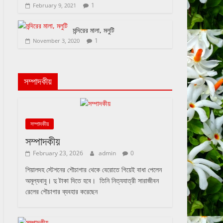
1
February 9, 2021
মন্দিরের মালা, মলুটি
1
November 3, 2020
সম্পাদকীয়
সম্পাদকীয়
সম্পাদকীয়
February 23, 2026
admin
0
শিয়ালদহ স্টেশনের শৌচাগার থেকে বেরোতে গিয়েই বাধা পেলেন
অমূল্যবাবু। দু টাকা দিতে হবে। তিনি নিত্যযাত্রী সারাজীবন
রেলের শৌচাগার ব্যবহার করেছেন