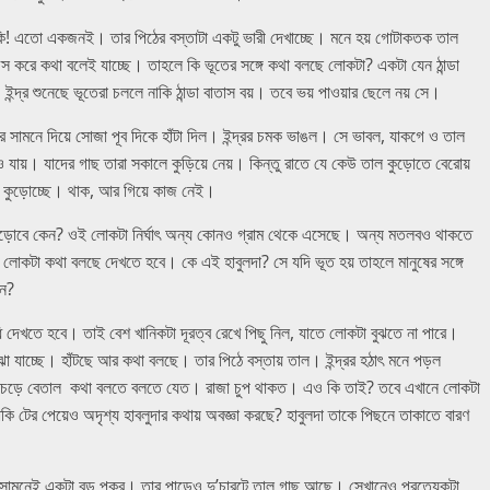
ি! এতো একজনই। তার পিঠের বস্তাটা একটু ভারী দেখাচ্ছে। মনে হয় গোটাকতক তাল
স করে কথা বলেই যাচ্ছে। তাহলে কি ভূতের সঙ্গে কথা বলছে লোকটা? একটা যেন ঠান্ডা
 ইন্দ্র শুনেছে ভূতেরা চললে নাকি ঠান্ডা বাতাস বয়। তবে ভয় পাওয়ার ছেলে নয় সে।
রর সামনে দিয়ে সোজা পূব দিকে হাঁটা দিল। ইন্দ্রর চমক ভাঙল। সে ভাবল, যাকগে ও তাল
ায়। যাদের গাছ তারা সকালে কুড়িয়ে নেয়। কিন্তু রাতে যে কেউ তাল কুড়োতে বেরোয়
াল কুড়োচ্ছে। থাক, আর গিয়ে কাজ নেই।
 কুড়োবে কেন? ওই লোকটা নির্ঘাৎ অন্য কোনও গ্রাম থেকে এসেছে। অন্য মতলবও থাকতে
া লোকটা কথা বলছে দেখতে হবে। কে এই হাবুলদা? সে যদি ভূত হয় তাহলে মানুষের সঙ্গে
কেন?
দেখতে হবে। তাই বেশ খানিকটা দূরত্ব রেখে পিছু নিল, যাতে লোকটা বুঝতে না পারে।
 যাচ্ছে। হাঁটছে আর কথা বলছে। তার পিঠে বস্তায় তাল। ইন্দ্রর হঠাৎ মনে পড়ল
কাঁধে চড়ে বেতাল কথা বলতে বলতে যেত। রাজা চুপ থাকত। এও কি তাই? তবে এখানে লোকটা
াকি টের পেয়েও অদৃশ্য হাবলুদার কথায় অবজ্ঞা করছে? হাবুলদা তাকে পিছনে তাকাতে বারণ
টছে। সামনেই একটা বড় পুকুর। তার পাড়েও দু’চারটে তাল গাছ আছে। সেখানেও প্রত্যেকটা