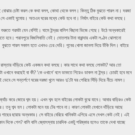
য়েই বোঝার চেষ্টা করল কে কথা বলল, কোথা থেকে বলল। কিন্তু ঠিক বুঝতে পারল না। দরজা
ো সে একাই ঘুমোয়। অতএব ঘরের মধ্যে কেউ হবে না। নির্ঘাৎ বাইরে কেউ কথা বলছে।
রের শুরুতে গরমটা যেন বেশিই। ঘামে ইন্দ্রর বালিশ বিছানা ভিজে গেছে। উঠে অন্ধকারেই
ে হবে। পরানপুরে বিজলিবাতি নেই। দোতলার টানা বারান্দায় একটা লণ্ঠন ঝোলানো
বুঝতে পারল সকাল হতে এখনও ঢের দেরি। পূবের খোলা জানলা দিয়ে উঁকি দিল। বাইরে
কে রাস্তায় দাঁড়িয়ে কেউ একজন কথা বলছে। কার সাথে কথা বলছে লোকটা? আর তো
া ওখানে করছেই বা কী? ‘কে ওখানে’ বলে ডাকতে গিয়েও ডাকল না ইন্দ্র। চোরই হবে মনে
ভেবে সে সন্তর্পণে ঘরের দরজা খুলে আরও দু’টো ঘর পেরিয়ে সিঁড়ি দিয়ে নীচে নামল।
যাঁচ করে জোরে শব্দ হয়। এখন শব্দ হলে বাইরের লোকটা বুঝে যাবে। আবার বাড়িরও কেউ
র। তবু শব্দ হল। লোকটা মনে হয় টের পাবে না। কারণ লোকটা যেখানে দাঁড়িয়ে আছে
 গাছের ছায়ায় অন্ধকার। সে বাইরে বেরিয়ে খানিকটা এগিয়ে এসে দেখল কেউ নেই। এই
ন দিকে গেল? বালি বালি জ্যোৎস্নায় চারদিক একটু পরিষ্কার হলেও তাকে দেখা যাচ্ছে