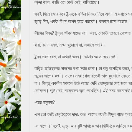
বড়দা বলল, বলছি তো কেউ নেই, পালিয়েছে।
সবাই মিলে জোর করে ইন্দ্রকে বাড়ির ভিতরে নিয়ে এল। মাঝরাতে ঘর 
জুড়ে দিল, একটা বিপদ আপদ হতে পারতো। ভগবান রক্ষে করেছে।
কীসের বিপদ? ইন্দ্রর খটকা যাচ্ছে না। বলল, লোকটা তাহলে কোথায
বাবা, বড়দা বলল, এখন ঘুমোগে যা, সকালে শুনবি।
ইন্দ্র জেদ ধরল, না এখনই শুনব। আমার অতো ভয় নেই।
বাড়ির ছোটছেলের সাহসের কথা সবার জানা। মা তবু আপত্তি করল,
জন্মের আগের কথা। তালের সময় রোজ রাতেই তাল কুড়োতে বেরতো
না। কিন্তু একদিন সকালে উঠে আমরা দেখি ভোম্বলের দেহ জলে ভাস
ভোম্বল। তুই সেই ভোম্বলের ভূত দেখেছিস। এই সময় অনেকেই ন
-আর হাবুলদা?
-সে তো ওরই জ্যেঠতুতো দাদা, তার আগের বছরই শিমূল গাছে গলায
-ও মাগো।’ বলেই ভুতুম আর বৃষ্টি আমাকে আর মিষ্টিদিকে জড়িয়ে 