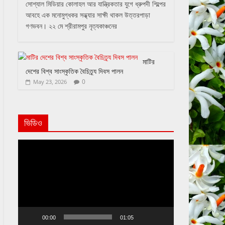
সোশ্যাল মিডিয়ার কোলাহল আর যান্ত্রিকতার যুগে ধ্রুপদী শিল্পের
আবহে এক মনোমুগ্ধকর সন্ধ্যার সাক্ষী থাকল উত্তরপাড়া
গণভবন। ২২ মে শ্রীরামপুর নৃত্যকাঞ্চনের
মাটির
দেশের বিশ্ব সাংস্কৃতিক বৈচিত্র্য দিবস পালন
0
May 23, 2026
ভিডিও
Video
Player
00:00
01:05