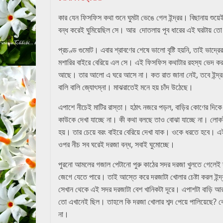
abekshan.com
কার যেন ফিসফিস কথা শুনে ঘুমটা ভেঙে গেল ইন্দ্রর। বিছানায় শু
বন্ধ করেই ঘুমিয়েছিল সে। আর দোতলায় পূব ধারের এই ঘরটায় ত
প্রচণ্ড গুমোট। এবার শ্রাবণের শেষে ভালো বৃষ্টি হয়নি, তাই ভাদ্
মশারির বাইরে বেরিয়ে এল সে। এই ফিসফিস কথাটার রহস্য ভেদ করত
আছে। তার আলো এ ঘরে আসে না। কত রাত জানা নেই, তবে ইন্দ্র 
বালি বালি জ্যোৎস্না। মাঝরাতেই মনে হয় চাঁদ উঠেছে।
এপাশে নীচেই মাটির রাস্তা। হঠাৎ নজরে পড়ল, বাড়ির কোণের দি
কাউকে দেখা যাচ্ছে না। কী কথা বলছে তাও বোঝা যাচ্ছে না। লোকট
হয়। তার চেয়ে বরং বাইরে বেরিয়ে দেখা যাক। ওকে ধরতে হবে। এই 
ওপর নীচ সব ঘরেই দরজা বন্ধ, সবাই ঘুমোচ্ছে।
পুরনো আমলের গজাল পেটানো পুরু কাঠের সদর দরজা খুলতে গেলেই ক্
জেগে যেতে পারে। তাই আস্তে করে দরজাটা খোলার চেষ্টা করল ইন্দ্
সেখান থেকে এই সদর দরজাটা বেশ খানিকটা দূরে। এপাশটা বাড়ি আর
তো এখানেই ছিল। তাহলে কি দরজা খোলার শব্দ পেয়ে পালিয়েছে? কো
না।