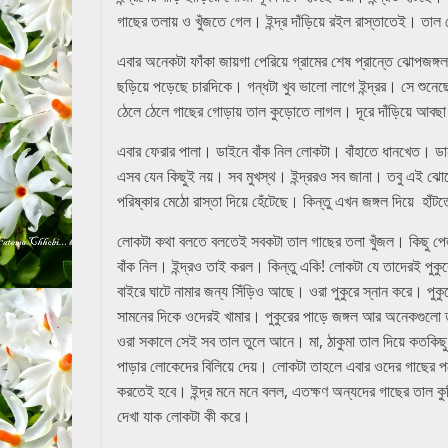
গাছের তলায় ও খুঁজতে গেল। ইন্দ্র দাঁড়িয়ে রইল রাস্তাতেই। তা
এবার অনেকটা ফাঁকা জায়গা পেরিয়ে গ্রামের শেষ প্রান্তে ঝোপজ
ছড়িয়ে পড়েছে চারদিকে। গন্ধটা খুব ভালো লাগে ইন্দ্রর। সে 
ঠেলে ঠেলে গাছের গোড়ায় তাল কুড়োতে লাগল। দূরে দাঁড়িয়ে আব
এবার ফেরার পালা। ডাইনে বাঁক নিল লোকটা। বাঁহাতে ধানখেত। ড
এসব যেন কিছুই নয়। সব মুখস্থ। ইন্দ্ররও সব জানা। তবু এই ঝোপ
পরিষ্কার মেঠো রাস্তা দিয়ে হেঁটেছে। কিন্তু এখন জঙ্গল দিয়ে 
লোকটা কথা বলতে বলতেই সবকটা তাল গাছের তলা খুঁজল। কিছু পেল না
বাঁক নিল। ইন্দ্রও তাই করল। কিন্তু একি! লোকটা যে তাদেরই পুকুরে
বাইরে ঘাটে নামার জন্য সিঁড়িও আছে। ওরা পুকুরে স্নান করে। পু
সামনের দিকে ওদেরই খামার। পুকুরের পাড়ে জঙ্গল আর অনেকগুলো
ওরা সকালে সেই সব তাল তুলে আনে। মা, ঠাকুমা তাল দিয়ে কতকিছু তৈ
পাড়ার লোকেদের বিলিয়ে দেয়। লোকটা তাহলে এবার ওদের গাছের পড
করতেই হবে। ইন্দ্র মনে মনে বলল, এতক্ষণ অন্যদের গাছের তাল কুড
দেখা যাক লোকটা কী করে।