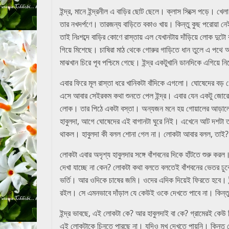
ইন্দ্র, মানে ইন্দ্রনীল এ বাড়ির ছোট ছেলে। ক্লাস সিক্সে পড়ে। খ
তার নখদর্পণে। তারজন্য বাড়িতে বকাও খায়। কিন্তু কুছ পরোয়া 
তাই নিঃশব্দে বাড়ির কোণে রাস্তায় এল যেখানটায় দাঁড়িয়ে লোক দুট
গিয়ে মিশেছে। চাষিরা মাঠ থেকে গোরুর গাড়িতে ধান তুলে এ পথে আস
মাঝখান চিরে পূব পশ্চিমে গেছে। ইন্দ্র একটুখানি ডানদিকে এগিয়ে ন
এবার ফিরে মূল রাস্তা ধরে খানিকটা বাঁদিকে এগলো। ঘোষেদের বড় 
এসে আবার সেইরকম কথা শুনতে পেল ইন্দ্র। এবার যেন একটু জোরে জ
লোক। তার পিঠে একটা বস্তা। অন্যজন মনে হয় গোয়ালের আড়ালে।
হাবুলদা, আগে ঘোষেদের এই বাগানটা ঘুরে নিই। এখেনে আট দশটা 
থাকল। হাবুলদা কী বলল শোনা গেল না। লোকটা আবার বলল, তাই
লোকটা এবার অদৃশ্য হাবুলদার সঙ্গে বাঁশবনের দিকে হাঁটতে শুরু কর
দেখা যাচ্ছে না কেন? লোকটা কথা বলতে বলতেই বাঁশবনের ভেতর ঢু
ভর্তি। আর ওদিকে চাষের জমি। ওদের এদিক দিয়েই ফিরতে হবে। ইন্দ্র
রইল। সে এমনভাবে দাঁড়াল যে কেউই ওকে দেখতে পাবে না। কিন্ত
ইন্দ্র ভাবছে, এই লোকটা কে? আর হাবুলদাই বা কে? গ্রামেরই কে
এই লোকটাকে চিনতে পারছে না। যদিও মুখ দেখতে পায়নি। কিন্তু 