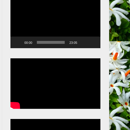
Video
Player
00:00
23:05