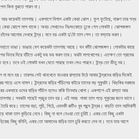
ল পেল কিনা বুঝতে পারল না।
ঙ্গল আর কয়েকটা তালগাছ। একপাশে বিশাল একটা কেয়া ঝোপ। ফুল ফুটেছে, দারুণ তার গন্ধ
শুনেছে কেয়া ঝোপে সাপ থাকে। অথচ সেখানেও নিঃসংকোচে ঢুকে গেল লোকটা। ঝোপজঙ্গল
ছা চাঁদের আলোয় দেখছে ইন্দ্র। মনে হয় একটা দু’টো তাল পেল। তা বস্তায় ভরল।
ানহাতে ডাঙা। ডাঙায় বেশ কয়েকটা তালগাছ আছে। ঘন কাঁটা ঝোপজঙ্গল। লোকটার কাছে
ের ভিতর দিয়ে হাঁটতে একটু ভয় ভয় করল তার। ভয়টা সাপখোপের। এতক্ষণ তো গ্রামের
হাঁটতে হবে। তবে ওই লোকটা যখন যেতে পারছে তখন সেও পারবে। ইন্দ্র তো ভীতু নয়।
 মনে হয়। তারপর সেই খানখেতে যাওয়ার রাস্তায় উঠে আবার ইন্দ্রদের বাড়ির দিকেই
র পাড়ে এসে থামল। ইন্দ্রদের বাড়ির পাঁচিলের বাইরে তাদের বড় পুকুরটা। খিড়কির দরজার
কুরের একধারে ওদের বাড়ির পাঁচিল হলেও বাকি তিনধার খোলা। একপাশে এই রাস্তা আর
 তালগাছ। সবকটা গাছেই প্রচুর তাল হয়। এই সময় পাকা তাল পড়ে পুকুরের জলে ভাসে।
রি করে। তালের বড়া, লুচি, পিঠে, এমনকী রুটিও খুব পছন্দ ইন্দ্রর। বাড়তি তাল আদিবাসী
়ে থাকা তাল কুড়িয়ে নেবে। কিছু না বলে নেওয়া তো চুরিই। এবার তো কিছু একটা
়িয়েছ কিছু বলিনি, এবার তো আমাদের বাড়ির তাল চুরি করতে দেব না। তবে তার আগে