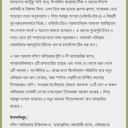
মানবদেহে কতটুকু ক্ষতি করে, উৎপাদিত করোনার টিকা এ ধরনের বিপক্ষে
কার্যকরী বা নিরাপদ কিনা- এসব নিয়ে শুরু হয়েছে জল্পনা-কল্পনা, গবেষকরা নেমে
পড়েছেন তথ্য অনুসন্ধানে। বিশ্ব স্বাস্থ্য সংস্থা (ডব্লিউএইচও) এ বিষয়টি
খুব গুরুত্বসহকারে নিচ্ছে। ডব্লিউএইচও প্রধানটেড্রস আধানম গ্যাব্রিয়েস
সব দেশকে সতর্ক ও সচেতন থাকতে বলেছেন। এ ধরনের পুরোপুরি চিত্র ও
তথ্য পেতে দুই সপ্তাহের মতো সময় প্রয়োজন। তারপরই ওমিক্রন
মোকাবিলার প্রস্তুতির বিভিন্ন ধাপ বা রণকৌশল ঠিক করা হবে।
এ ধরন প্রসঙ্গে দক্ষিণ আফ্রিকার টুলি ও টি আলজেরিয়া বলেন,
অস্বাভাবিকভাবে এটি রূপান্তরিত হয়েছে এবং অন্য যে কোনো ধরন থেকে
এটি আলাদা। সব মিলিয়ে ৫০ বারের মতো জিনবিন্যাস পরিবর্তিত হয়ে নতুন
ওমিক্রন ধরন রূপ পেয়েছে, আর স্পাইক প্রোটিনের বৈশিষ্ট্য বদলেছে
তিশবারেরও বেশি। সংক্রমণের বিস্তার ঠেকাতে কমপক্ষে ৭০টি দেশ ও অঞ্চল
আফ্রিকার বেশকটি দেশের ওপর ভ্রমণ নিষেধাজ্ঞা আরোপ করেছে। বিশ্ব
স্বাস্থ্য সংস্থা করোনার এ নতুন ধরনকে ‘উদ্বেগজনক’ বলে আখ্যায়িত
করেছে।
উপসর্গসমূহ :
দক্ষিণ আফ্রিকার চিকিৎসক ড. অ্যাঞ্জেলিক কোয়েটজি বলেন, ওমিক্রনের