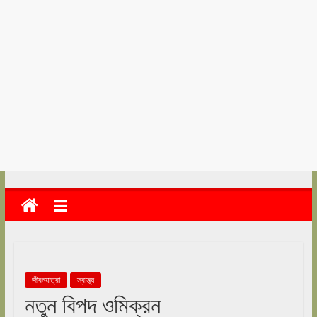
kolkata
abekshan.com
জীবনযাত্রা
স্বাস্থ্য
নতুন বিপদ ওমিক্রন