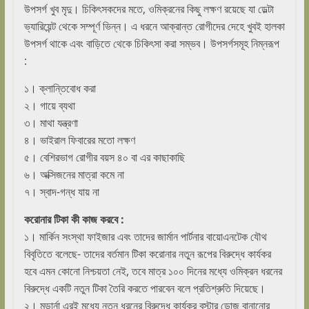
উপসর্গ খুব মৃদু। চিকিৎসকদের মতে, ওমিক্রনের কিছু লক্ষণ রয়েছে যা ডেল্টা
ভ্যারিয়েন্ট থেকে সম্পূর্ণ ভিন্ন। এ ধরনে আক্রান্ত রোগীদের দেহে খুবই হালকা
উপসর্গ থাকে এবং বাড়িতে থেকে চিকিৎসা করা সম্ভব। উপসর্গসমূহ নিম্নরূপ
:
১। ক্লান্তিবোধ করা
২। গায়ে ব্যথা
৩। মাথা যন্ত্রণা
৪। ভাইরাল ফিবারের মতো লক্ষণ
৫। বেশিরভাগ রোগীর বয়স ৪০ বা এর কাছাকাছি
৬। অক্সিজনের মাত্রা কমে না
৭। স্বাদ-গন্ধ যায় না
করোনার
টিকা
কী
কাজ
করবে :
১। মার্কিন সংস্থা ফাইজার এবং তাদের জার্মান পার্টনার বায়োএনটেক যৌথ
বিবৃতিতে বলেছে- তাদের বর্তমান টিকা করোনার নতুন রূপের বিরুদ্ধে কার্যকর
হবে এমন কোনো নিশ্চয়তা নেই, তবে মাত্র ১০০ দিনের মধ্যে ওমিক্রন ধরনের
বিরুদ্ধে একটি নতুন টিকা তৈরি করতে পারবেন বলে প্রতিশ্রুতি দিয়েছে।
২। মডার্না এরই মধ্যে নতুন ধরনের বিরুদ্ধে কার্যকর বুস্টার ডোজ বানানোর