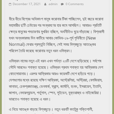
December 17, 2021
admin
0 Comments
ধীরে ধীরে বিশ্বের অধিকাংশ মানুষ করোনার টিকা পাচ্ছিলেন, দুই বছরে করোনা
মহামারীর দু’টি ঢেউয়ের পর সংক্রমণের হার কমে আসছিল। আবারও প্রতিটি
ক্ষেত্র মানুষের পদচারণায় মুখরিত হচ্ছিল, অর্থনীতিও ঘুরে দাঁড়াচ্ছে। বিশ্ববাসী
যখন অন্ধকারময় দিন কাটিয়ে আবার কোভিড-১৯-পূর্ব পৃথিবীতে (New
Normal) ফেরার প্রস্তুতি নিচ্ছিল, সেই সময় বিশ্বজুড়ে আতঙ্কের
পরিবেশ তৈরি করেছে করোনার নতুন ধরন ওমিক্রন।
ওমিক্রন নামের নতুন এই ধরন এখন পর্যন্ত ২৩টি দেশে ছড়িয়েছে। সর্বশেষ
সৌদি আরবেও শনাক্ত হয়েছে। ওমিক্রন প্রথম শনাক্ত হয় আফ্রিকার দেশ
বোতসোয়ানায়। এরপর আফ্রিকার আরও কয়েকটি দেশে ছড়িয়ে পড়ে।
দেশগুলোর মধ্যে রয়েছে দক্ষিণ আফ্রিকা, অস্ট্রেলিয়া, অস্ট্রিয়া, বেলজিয়াম,
কানাডা, চেকপ্রজাতন্ত্র, ডেনমার্ক, ফ্রান্স, জার্মানি, হংকং, ইসরায়েল, ইতালি,
জাপান, নেদারল্যান্ডস, পর্তুগাল, স্পেন, সুইডেন, যুক্তরাজ্য ও নাইজেরিয়া।
ভারতেও শনাক্ত হয়েছে এ ধরন।
এ নিয়ে আতঙ্ক বাড়ছে বিশ্বজুড়ে। নতুন ধরনটি কতটুকু শক্তিশালী,