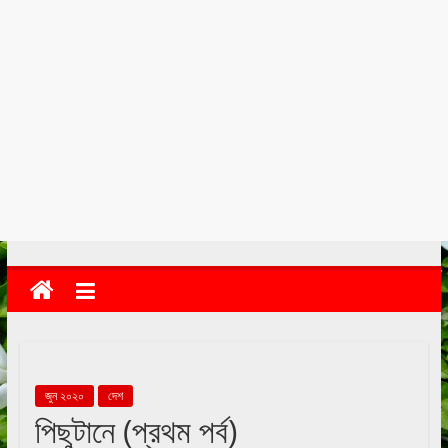
kolkata
abekshan.com
জুন ২০২০
দেশ
পিছুটানে (প্রথম পর্ব)