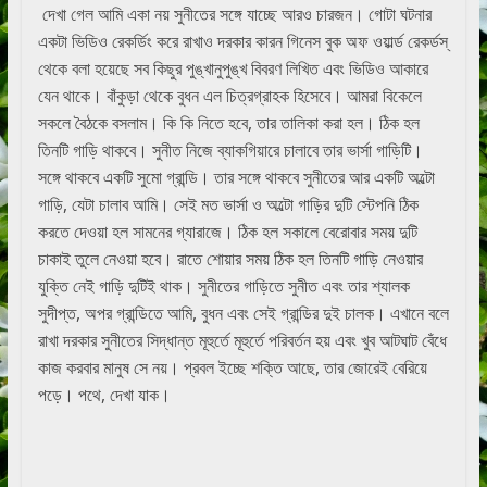
দেখা গেল আমি একা নয় সুনীতের সঙ্গে যাচ্ছে আরও চারজন। গোটা ঘটনার
একটা ভিডিও রেকর্ডিং করে রাখাও দরকার কারন গিনেস বুক অফ ওয়ার্ল্ড রেকর্ডস্‌
থেকে বলা হয়েছে সব কিছুর পুঙ্খানুপুঙ্খ বিবরণ লিখিত এবং ভিডিও আকারে
যেন থাকে। বাঁকুড়া থেকে বুধন এল চিত্রগ্রাহক হিসেবে। আমরা বিকেলে
সকলে বৈঠকে বসলাম। কি কি নিতে হবে, তার তালিকা করা হল। ঠিক হল
তিনটি গাড়ি থাকবে। সুনীত নিজে ব্যাকগিয়ারে চালাবে তার ভার্সা গাড়িটি।
সঙ্গে থাকবে একটি সুমো গ্রান্ডি। তার সঙ্গে থাকবে সুনীতের আর একটি অল্টো
গাড়ি, যেটা চালাব আমি। সেই মত ভার্সা ও অল্টো গাড়ির দুটি স্টেপনি ঠিক
করতে দেওয়া হল সামনের গ্যারাজে। ঠিক হল সকালে বেরোবার সময় দুটি
চাকাই তুলে নেওয়া হবে। রাতে শোয়ার সময় ঠিক হল তিনটি গাড়ি নেওয়ার
যুক্তি নেই গাড়ি দুটিই থাক। সুনীতের গাড়িতে সুনীত এবং তার শ্যালক
সুদীপ্ত, অপর গ্রান্ডিতে আমি, বুধন এবং সেই গ্রান্ডির দুই চালক। এখানে বলে
রাখা দরকার সুনীতের সিদ্ধান্ত মূহুর্তে মূহুর্তে পরিবর্তন হয় এবং খুব আটঘাট বেঁধে
কাজ করবার মানুষ সে নয়। প্রবল ইচ্ছে শক্তি আছে, তার জোরেই বেরিয়ে
পড়ে। পথে, দেখা যাক।