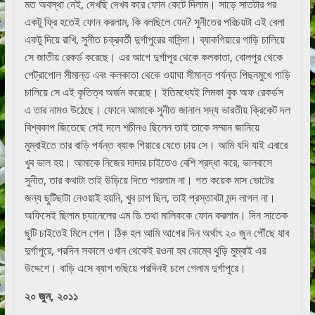
মত অবস্থা নেই, দেখছি দেখব করে ফোন কেটে দিলাম। সাড়ে সাতটার পর
একটু ফ্রি হতেই ফোন করলাম, কি বলছিলে যেন? সুনীতের পরিচয়টা এই বেলা
একটু দিয়ে রাখি, সুনীত চক্রবর্তী দুর্গাপুরের বাসিন্দা। ব্যাকগিয়ারে গাড়ি চালিয়ে
সে জাতীয় রেকর্ড করেছে। এর আগে দুর্গাপুর থেকে কলকাতা, বোলপুর থেকে
পেট্রাপোল সীমান্ত এবং কলকাতা থেকে ওয়াঘা সীমান্ত পর্যন্ত পিছনমুখে গাড়ি
চালিয়ে সে এই কৃতিত্ব অর্জন করেছে। ইতিমধ্যেই লিমকা বুক অফ রেকর্ডস
এ তার নামও উঠেছে। ফোনে আমাকে সুনীত জানাল সদ্য ভারতীয় ক্রিকেট দল
বিশ্বকাপ জিতেছে সেই দলে শচীনও ছিলেন তাই তাকে সম্মান জানিয়ে
মুম্বাইতে তার বাড়ি পর্যন্ত ব্যাক গিয়ারে যেতে চায় সে। আমি যদি যাই এবারে
খুব ভাল হয়। আমাকে নিজের দাদার চাইতেও বেশি শ্রদ্ধা করে, ভালবাসে
সুনীত, তার কথাটা তাই উড়িয়ে দিতে পারলাম না। গত কয়েক মাস ভোটের
জন্য ছুটিছাটা নেওয়াই হয়নি, খুব চাপ ছিল, তাই প্রস্তাবটা মন্দ লাগল না।
অফিসেই ছিলাম চ্যানেলের এম ডি তথা মালিককে ফোন করলাম। দিন সাতেক
ছুটি চাইতেই মিলে গেল। ঠিক হল আমি আগের দিন অর্থাৎ ২০ জুন পৌঁছে যাব
দুর্গাপুরে, পরদিন সকালে ওখান থেকেই রওনা হব বোম্বে থুড়ি মুম্বাই এর
উদ্দেশে। বাড়ি এসে ব্যাগ গুছিয়ে পরদিনই চলে গেলাম দুর্গাপুরে।
২০
জুন
,
২০১১