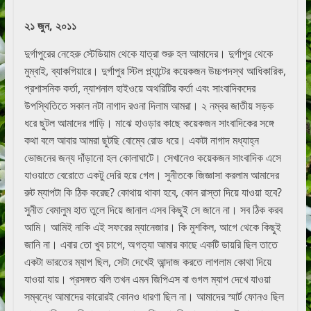
২১
জুন
,
২০১১
দুর্গাপুরের নেহেরু স্টেডিয়াম থেকে যাত্রা শুরু হল আমাদের। দুর্গাপুর থেকে
মুম্বাই, ব্যাকগিয়ারে। দুর্গাপুর স্টিল প্ল্যান্টের কয়েকজন উচ্চপদস্থ আধিকারিক,
প্রশাসনিক কর্তা, ন্যাশনাল হাইওয়ে অথরিটির কর্তা এবং সাংবাদিকদের
উপস্থিতিতে সকাল নটা নাগাদ রওনা দিলাম আমরা। ২ নম্বর জাতীয় সড়ক
ধরে ছুটল আমাদের গাড়ি। মাঝে হাওড়ার কাছে কয়েকজন সাংবাদিকের সঙ্গে
কথা বলে আবার আমরা ছুটছি বোম্বে রোড ধরে। একটা নাগাদ মধ্যাহ্ন
ভোজনের জন্য দাঁড়ানো হল কোলাঘাটে। সেখানেও কয়েকজন সাংবাদিক এসে
যাওয়াতে বেরোতে একটু দেরি হয়ে গেল। সুনীতকে জিজ্ঞাসা করলাম আমাদের
রুট ম্যাপটা কি ঠিক করেছ? কোথায় থাকা হবে, কোন রাস্তা দিয়ে যাওয়া হবে?
সুনীত বেমালুম হাত তুলে দিয়ে জানাল এসব কিছুই সে জানে না। সব ঠিক করব
আমি। আমিই নাকি এই সফরের ম্যানেজার। কি মুশকিল, আগে থেকে কিছুই
জানি না। এবার তো খুব চাপে, অগত্যা আমার কাছে একটি ডায়রি ছিল তাতে
একটা ভারতের ম্যাপ ছিল, সেটা দেখেই আন্দাজ করতে লাগলাম কোথা দিয়ে
যাওয়া যায়। প্রসঙ্গত বলি তখন এমন জিপিএস বা গুগল ম্যাপ দেখে যাওয়া
সম্বন্ধে আমাদের কারোরই কোনও ধারণা ছিল না। আমাদের স্মার্ট ফোনও ছিল