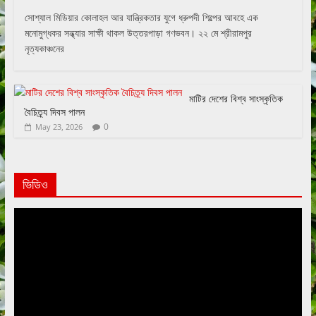
সোশ্যাল মিডিয়ার কোলাহল আর যান্ত্রিকতার যুগে ধ্রুপদী শিল্পের আবহে এক
মনোমুগ্ধকর সন্ধ্যার সাক্ষী থাকল উত্তরপাড়া গণভবন। ২২ মে শ্রীরামপুর
নৃত্যকাঞ্চনের
মাটির দেশের বিশ্ব সাংস্কৃতিক
বৈচিত্র্য দিবস পালন
0
May 23, 2026
ভিডিও
Video
Player