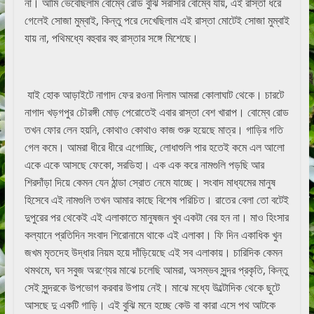
না। আমি ভেবেছিলাম বোম্বে রোড বুঝি সরাসরি বোম্বে যায়, এই রাস্তা ধরে
গেলেই সোজা মুম্বাই, কিন্তু পরে দেখেছিলাম এই রাস্তা মোটেই সোজা মুম্বাই
যায় না, পথিমধ্যে বহুবার বহু রাস্তার সঙ্গে মিশেছে।
যাই হোক আড়াইটে নাগাদ ফের রওনা দিলাম আমরা কোলাঘাট থেকে। চারটে
নাগাদ খড়গপুর চৌরঙ্গী মোড় পেরোতেই এবার রাস্তা বেশ খারাপ। বোম্বে রোড
তখন ফোর লেন হয়নি, কোথাও কোথাও কাজ শুরু হয়েছে মাত্র। গাড়ির গতি
গেল কমে। আমরা ধীরে ধীরে এগোচ্ছি, লোধাশুলি পার হতেই কমে এল আলো
একে একে আসছে ফেকো, সরডিহা। এক এক করে নামগুলি পড়ছি আর
শিরদাঁড়া দিয়ে কেমন যেন ঠান্ডা স্রোত নেমে যাচ্ছে। সংবাদ মাধ্যমের মানুষ
হিসেবে এই নামগুলি তখন আমার কাছে বিশেষ পরিচিত। রাতের বেলা তো বটেই
দুপুরের পর থেকেই এই এলাকাতে মানুষজন খুব একটা বের হন না। মাও হিংসার
কল্যানে প্রতিদিন সংবাদ শিরোনামে থাকে এই এলাকা। ফি দিন একাধিক খুন
জখম মৃতদেহ উদ্ধার নিয়ম হয়ে দাঁড়িয়েছে এই সব এলাকায়। চারিদিক কেমন
থমথমে, ঘন সবুজ অরণ্যের মাঝে চলেছি আমরা, অসম্ভব সুন্দর প্রকৃতি, কিন্তু
সেই সুন্দরকে উপভোগ করবার উপায় নেই। মাঝে মধ্যে উল্টোদিক থেকে ছুটে
আসছে দু একটি গাড়ি। এই বুঝি মনে হচ্ছে কেউ বা কারা এসে পথ আটকে