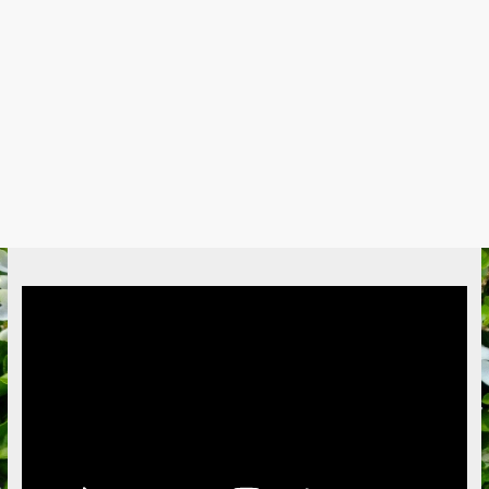
Video
Player