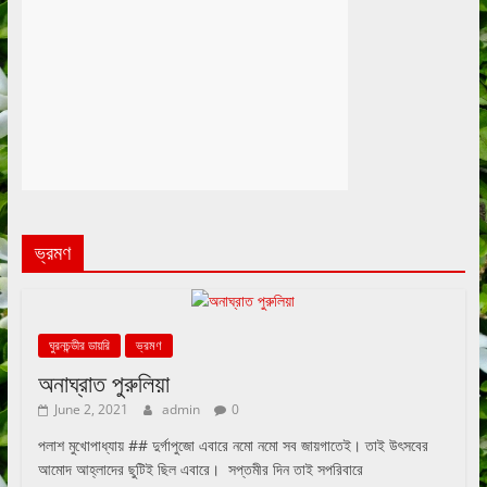
ভ্রমণ
ঘুরনচন্ডীর ডায়রি
ভ্রমণ
অনাঘ্রাত পুরুলিয়া
June 2, 2021
admin
0
পলাশ মুখোপাধ্যায় ## দুর্গাপুজো এবারে নমো নমো সব জায়গাতেই। তাই উৎসবের
আমোদ আহ্লাদের ছুটিই ছিল এবারে। সপ্তমীর দিন তাই সপরিবারে