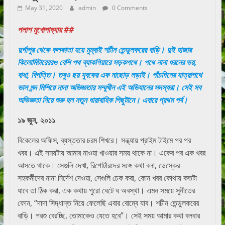
May 31, 2020
admin
0 Comments
পলাশ মুখোপাধ্যায় ##
দুর্গাপুর
থেকে
কলকাতা
হয়ে
মুম্বাই
শচীন
তেন্ডুলকরের
বাড়ি
।
দুই
হাজার
কিলোমিটারেররও
বেশি
পথ
ব্যাকগিয়ারে
সড়কপথে
।
পথে
নানা
ধরনের
ভয়
,
বাধা
,
বিপত্তি
।
তবুও
ছয়
যুবকের
এক
নাছোড়
লড়াই
।
পাঁচদিনের
যাত্রাপথে
ভাল মন্দ মিশিয়ে
নানা
অভিজ্ঞতার
সম্মুখীন
এই
অভিযানের
সদস্যরা
।
সেই
সব
অভিজ্ঞতা
নিয়ে
শুরু
হল
নতুন
ধারাবাহিক
পিছুটানে
।
এবারে
প্রথম
পর্ব
।
১৯
জুন
,
২০১১
বিকেলের অফিস, ব্যস্ততার চরম শিখরে। সন্ধ্যায় প্রাইম টাইমে পর পর
খবর। এই সময়টায় আমার নাওয়া খাওয়ার সময় থাকে না। একের পর এক খবর
আসতে থাকে। সেগুলি দেখা, রিপোর্টারদের সঙ্গে কথা বলা, ডেস্কের
সহকর্মীদের নানা নির্দেশ দেওয়া, সেগুলি চেক করা, কোন খবর কোথায় কতটা
যাবে তা ঠিক করা, এক কথায় পুরো ঘেটে ঘ অবস্থা। এমন সময়ে সুনীতের
ফোন, “দাদা সিদ্ধান্ত নিয়ে ফেলেছি এবার বোম্বে যাব। শচীন তেন্ডুলকরের
বাড়ি। পরশু বেরচ্ছি, তোমাকেও যেতে হবে”। সেই সময় আমার কথা বলবার