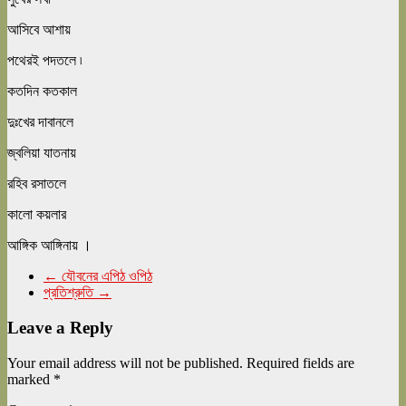
আসিবে আশায়
পথেরই পদতলে ৷
কতদিন কতকাল
দুঃখের দাবানলে
জ্বলিয়া যাতনায়
রহিব রসাতলে
কালো কয়লার
আঙ্গিক আঙ্গিনায় ।
←
যৌবনের এপিঠ ওপিঠ
প্রতিশ্রুতি
→
Leave a Reply
Your email address will not be published.
Required fields are
marked
*