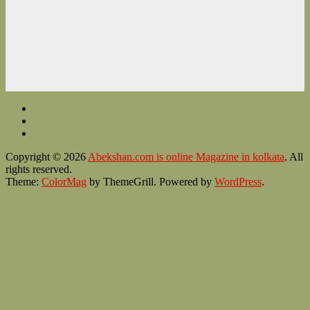
Copyright © 2026
Abekshan.com is online Magazine in kolkata
. All
rights reserved.
Theme:
ColorMag
by ThemeGrill. Powered by
WordPress
.