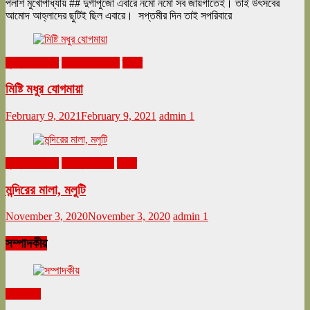
পলাশ মুখোপাধ্যায় ## দুর্গাপুজো এবারে নমো নমো সব জায়গাতেই। তাই উৎসবের
আমোদ আহ্লাদের ছুটিই ছিল এবারে। সপ্তমীর দিন তাই সপরিবারে
ঘুরনচন্ডীর ডায়রি
ফেব্রুয়ারি ২০২১
ভ্রমণ
মিষ্টি মধুর যোগমায়া
February 9, 2021
February 9, 2021
admin
1
ঘুরনচন্ডীর ডায়রি
নভেম্বর ২০২০
ভ্রমণ
মন্দিরের মালা, মলুটি
November 3, 2020
November 3, 2020
admin
1
সম্পাদকীয়
সম্পাদকীয়