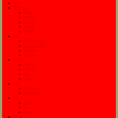
বিশ্ব
জীবনযাত্রা
স্বাস্থ্য
প্রযুক্তি
রসনাতৃপ্তি
গৃহস্থালি
রূপকলা
ভ্রমণ
ঘুরনচন্ডীর ডায়রি
যাওয়া মানে খাওয়া
ঘুরে tourএ
পথের দাবি
বিনোদন
চলচ্চিত্র
সঙ্গীত-নৃত্য
নাটক
অনুষ্ঠান
খেলা
দেশের খেলা
বিদেশের খেলা
সাহিত্য
কবিতা
গদ্য
প্রবন্ধ
কচি-কাঁচা