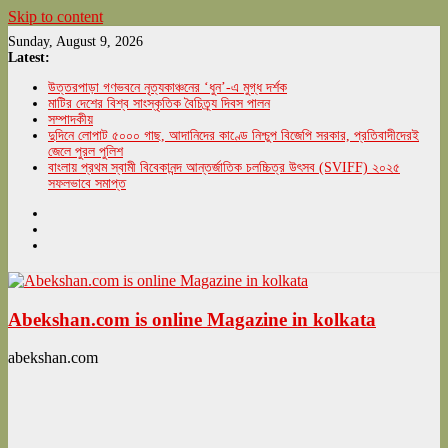
Skip to content
Sunday, August 9, 2026
Latest:
উত্তরপাড়া গণভবনে নৃত্যকাঞ্চনের ‘ধুন’-এ মুগ্ধ দর্শক
মাটির দেশের বিশ্ব সাংস্কৃতিক বৈচিত্র্য দিবস পালন
সম্পাদকীয়
দুদিনে লোপাট ৫০০০ গাছ, আদানিদের কাণ্ডে নিশ্চুপ বিজেপি সরকার, প্রতিবাদীদেরই
জেলে পুরল পুলিশ
বাংলায় প্রথম স্বামী বিবেকানন্দ আন্তর্জাতিক চলচ্চিত্র উৎসব (SVIFF) ২০২৫
সফলভাবে সমাপ্ত
Abekshan.com is online Magazine in kolkata
abekshan.com