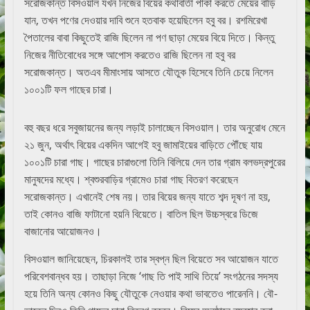
সরোজকান্ত বিসওয়াল যখন নিজের বিয়ের কথাবার্তা পাকা করতে মেয়ের বাড়ি
যান, তখন পণের দেওয়ার দাবি শুনে হতবাক হয়েছিলেন হবু বর। রশমিরেখা
পৈতালের বাবা কিছুতেই রাজি ছিলেন না পণ ছাড়া মেয়ের বিয়ে দিতে। কিন্তু
নিজের নীতিবোধের সঙ্গে আপোস করতেও রাজি ছিলেন না হবু বর
সরোজকান্ত। অতএব মীমাংসায় আসতে যৌতুক হিসেবে তিনি চেয়ে নিলেন
১০০১টি ফল গাছের চারা।
বহু বছর ধরে সবুজায়নের জন্য লড়াই চালাচ্ছেন বিসওয়াল। তার অনুরোধ মেনে
২১ জুন, অর্থাৎ বিয়ের একদিন আগেই হবু জামাইয়ের বাড়িতে পৌঁছে যায়
১০০১টি চারা গাছ। গাছের চারাগুলো তিনি বিলিয়ে দেন তার গ্রাম বলভদ্রপুরের
মানুষদের মধ্যে। শ্বশুরবাড়ির গ্রামেও চারা গাছ বিতরণ করেছেন
সরোজকান্ত। এখানেই শেষ নয়। তার বিয়ের জন্য যাতে শব্দ দূষণ না হয়,
তাই কোনও বাজি ফাটানো হয়নি বিয়েতে। বাতিল ছিল উচ্চস্বরে ডিজে
বাজানোর আয়োজনও।
বিসওয়াল জানিয়েছেন, চিরকালই তার স্বপ্ন ছিল বিয়েতে সব আয়োজন যাতে
পরিবেশবান্ধব হয়। তাছাড়া নিজে ‘গাছ তি পাই সাথি তিয়ে’ সংগঠনের সদস্য
হয়ে তিনি অন্য কোনও কিছু যৌতুকে নেওয়ার কথা ভাবতেও পারেননি। বৌ-