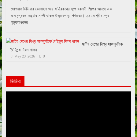
সোশ্যাল মিডিয়ার কোলাহল আর যান্ত্রিকতার যুগে ধ্রুপদী শিল্পের আবহে এক
মনোমুগ্ধকর সন্ধ্যার সাক্ষী থাকল উত্তরপাড়া গণভবন। ২২ মে শ্রীরামপুর
নৃত্যকাঞ্চনের
মাটির দেশের বিশ্ব সাংস্কৃতিক
বৈচিত্র্য দিবস পালন
0
May 23, 2026
ভিডিও
Video
Player