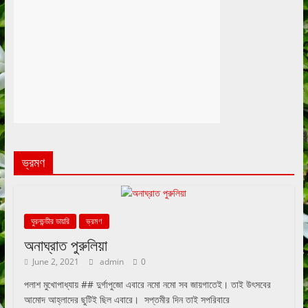
ভ্রমণ
ঘুরনচন্ডীর ডায়রি
ভ্রমণ
অনাঘ্রাত পুরুলিয়া
June 2, 2021
admin
0
পলাশ মুখোপাধ্যায় ## দুর্গাপুজো এবারে নমো নমো সব জায়গাতেই। তাই উৎসবের
আমোদ আহ্লাদের ছুটিই ছিল এবারে। সপ্তমীর দিন তাই সপরিবারে