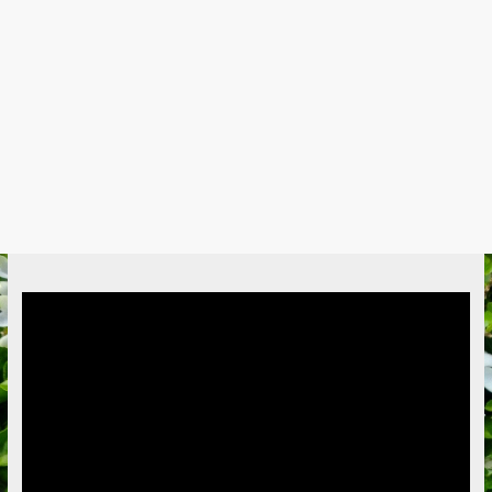
Video
Player