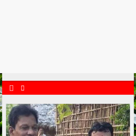
kolkata
abekshan.com