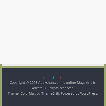
Copyright © 2026
Abekshan.com is online Magazine in
kolkata
. All rights reserved.
Theme:
ColorMag
by ThemeGrill. Powered by
WordPress
.