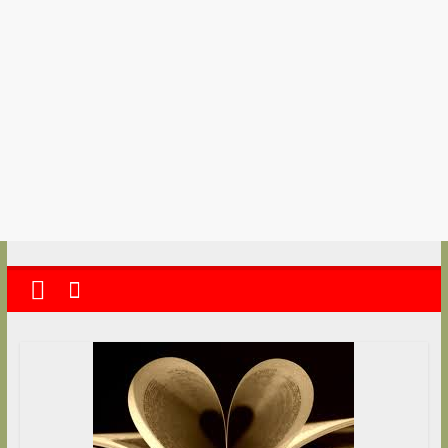
kolkata
abekshan.com