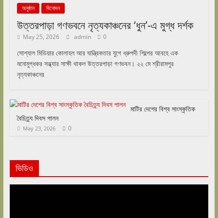
অনুষ্ঠান
বিনোদন
উত্তরপাড়া গণভবনে নৃত্যকাঞ্চনের ‘ধুন’-এ মুগ্ধ দর্শক
May 25, 2026
admin
0
সোশ্যাল মিডিয়ার কোলাহল আর যান্ত্রিকতার যুগে ধ্রুপদী শিল্পের আবহে এক
মনোমুগ্ধকর সন্ধ্যার সাক্ষী থাকল উত্তরপাড়া গণভবন। ২২ মে শ্রীরামপুর
নৃত্যকাঞ্চনের
মাটির দেশের বিশ্ব সাংস্কৃতিক
বৈচিত্র্য দিবস পালন
0
May 23, 2026
ভিডিও
Video
Player