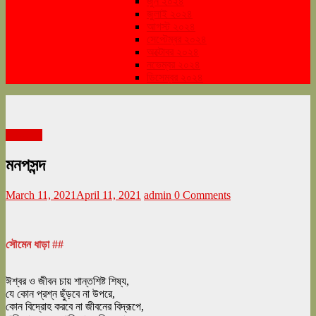
জুন ২০২৪
জুলাই ২০২৪
আগস্ট ২০২৪
সেপ্টেম্বর ২০২৪
অক্টোবর ২০২৪
নভেম্বর ২০২৪
ডিসেম্বর ২০২৪
মার্চ ২০২১
মনপসন্দ
March 11, 2021
April 11, 2021
admin
0 Comments
সৌমেন ধাড়া ##
ঈশ্বর ও জীবন চায় শান্তশিষ্ট শিষ্য,
যে কোন প্রশ্ন ছুঁড়বে না উপরে,
কোন বিদ্রোহ করবে না জীবনের বিদ্রূপে,