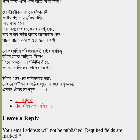
খালি হাতে এসে খালি হাতে ফিরে যাবে ৷
সে জীবনীকার থমকে দাঁড়ালেই,
মাথায় পড়বে হাতুড়ির বাড়ি ,
আর ব্যর্থ হলে ?
দায়ী করবে জীবনকে নয় ভাগ্যকে ,
তার মাথায় সর্বদা ঝুলবে ভালোবাসা টোপ ,
পাবো পাবো করে পাওয়া হবে না সখী ৷
সে প্রকৃতির পরিবর্তনকেই বুঝবে সবকিছু ,
জীবন তাকে তাড়িয়ে দিলেও,
ফিরে আসবে ধানসিড়িটির তীরে,
কখনও শালিকের ,কাকের বেশে ৷
জীবন এমন এক মালিকানায় ভরা,
যেখানে জটিলতার আঠায় জুড়ে থাকবে মানুষ-মন,
এসবই ওঁদের মনপসন্দ ……৷
←
শঙ্কিত
যাহা বলিব সত্য বলিব
→
Leave a Reply
Your email address will not be published.
Required fields are
marked
*