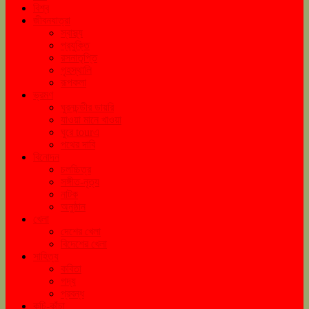
বিশ্ব
জীবনযাত্রা
স্বাস্থ্য
প্রযুক্তি
রসনাতৃপ্তি
গৃহস্থালি
রূপকলা
ভ্রমণ
ঘুরনচন্ডীর ডায়রি
যাওয়া মানে খাওয়া
ঘুরে tourএ
পথের দাবি
বিনোদন
চলচ্চিত্র
সঙ্গীত-নৃত্য
নাটক
অনুষ্ঠান
খেলা
দেশের খেলা
বিদেশের খেলা
সাহিত্য
কবিতা
গদ্য
প্রবন্ধ
কচি-কাঁচা