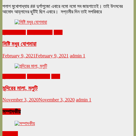
পলাশ মুখোপাধ্যায় ## দুর্গাপুজো এবারে নমো নমো সব জায়গাতেই। তাই উৎসবের
আমোদ আহ্লাদের ছুটিই ছিল এবারে। সপ্তমীর দিন তাই সপরিবারে
ঘুরনচন্ডীর ডায়রি
ফেব্রুয়ারি ২০২১
ভ্রমণ
মিষ্টি মধুর যোগমায়া
February 9, 2021
February 9, 2021
admin
1
ঘুরনচন্ডীর ডায়রি
নভেম্বর ২০২০
ভ্রমণ
মন্দিরের মালা, মলুটি
November 3, 2020
November 3, 2020
admin
1
সম্পাদকীয়
সম্পাদকীয়