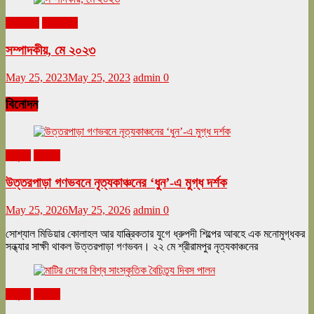
মে ২০২৩
সম্পাদকীয়
সম্পাদকীয়, মে ২০২৩
May 25, 2023
May 25, 2023
admin
0
বিনোদন
অনুষ্ঠান
বিনোদন
উত্তরপাড়া গণভবনে নৃত্যকাঞ্চনের ‘ধুন’-এ মুগ্ধ দর্শক
May 25, 2026
May 25, 2026
admin
0
সোশ্যাল মিডিয়ার কোলাহল আর যান্ত্রিকতার যুগে ধ্রুপদী শিল্পের আবহে এক মনোমুগ্ধকর
সন্ধ্যার সাক্ষী থাকল উত্তরপাড়া গণভবন। ২২ মে শ্রীরামপুর নৃত্যকাঞ্চনের
অনুষ্ঠান
বিনোদন