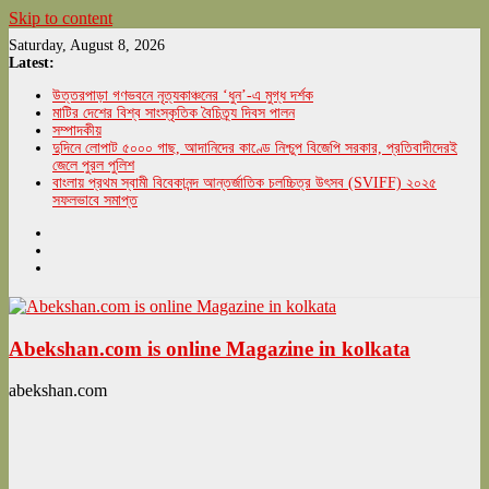
Skip to content
Saturday, August 8, 2026
Latest:
উত্তরপাড়া গণভবনে নৃত্যকাঞ্চনের ‘ধুন’-এ মুগ্ধ দর্শক
মাটির দেশের বিশ্ব সাংস্কৃতিক বৈচিত্র্য দিবস পালন
সম্পাদকীয়
দুদিনে লোপাট ৫০০০ গাছ, আদানিদের কাণ্ডে নিশ্চুপ বিজেপি সরকার, প্রতিবাদীদেরই
জেলে পুরল পুলিশ
বাংলায় প্রথম স্বামী বিবেকানন্দ আন্তর্জাতিক চলচ্চিত্র উৎসব (SVIFF) ২০২৫
সফলভাবে সমাপ্ত
Abekshan.com is online Magazine in kolkata
abekshan.com