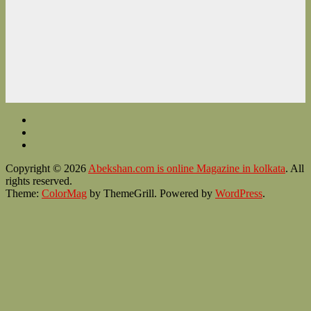
Copyright © 2026
Abekshan.com is online Magazine in kolkata
. All
rights reserved.
Theme:
ColorMag
by ThemeGrill. Powered by
WordPress
.