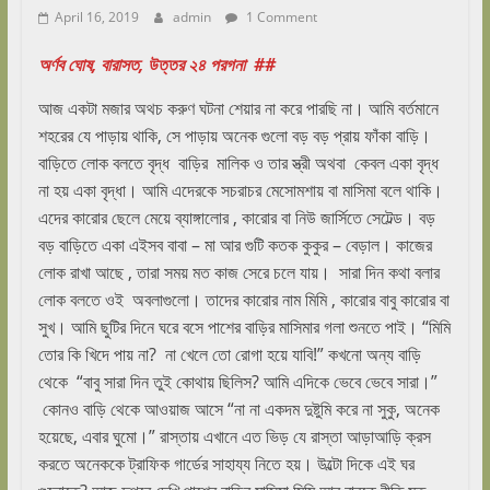
April 16, 2019
admin
1 Comment
অর্ণব ঘোষ, বারাসত, উত্তর ২৪ পরগনা ##
আজ একটা মজার অথচ করুণ ঘটনা শেয়ার না করে পারছি না। আমি বর্তমানে
শহরের যে পাড়ায় থাকি, সে পাড়ায় অনেক গুলো বড় বড় প্রায় ফাঁকা বাড়ি।
বাড়িতে লোক বলতে বৃদ্ধ বাড়ির মালিক ও তার স্ত্রী অথবা কেবল একা বৃদ্ধ
না হয় একা বৃদ্ধা। আমি এদেরকে সচরাচর মেসোমশায় বা মাসিমা বলে থাকি।
এদের কারোর ছেলে মেয়ে ব্যাঙ্গালোর , কারোর বা নিউ জার্সিতে সেটেল্ড। বড়
বড় বাড়িতে একা এইসব বাবা – মা আর গুটি কতক কুকুর – বেড়াল। কাজের
লোক রাখা আছে , তারা সময় মত কাজ সেরে চলে যায়। সারা দিন কথা বলার
লোক বলতে ওই অবলাগুলো। তাদের কারোর নাম মিমি , কারোর বাবু কারোর বা
সুখ। আমি ছুটির দিনে ঘরে বসে পাশের বাড়ির মাসিমার গলা শুনতে পাই। “মিমি
তোর কি খিদে পায় না? না খেলে তো রোগা হয়ে যাবি!” কখনো অন্য বাড়ি
থেকে “বাবু সারা দিন তুই কোথায় ছিলিস? আমি এদিকে ভেবে ভেবে সারা।”
কোনও বাড়ি থেকে আওয়াজ আসে “না না একদম দুষ্টুমি করে না সুকু, অনেক
হয়েছে, এবার ঘুমো।” রাস্তায় এখানে এত ভিড় যে রাস্তা আড়াআড়ি ক্রস
করতে অনেককে ট্রাফিক গার্ডের সাহায্য নিতে হয়। উল্টো দিকে এই ঘর