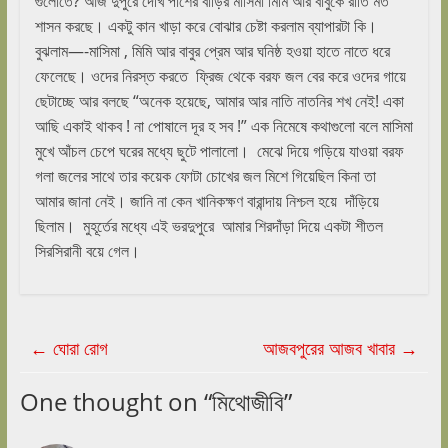
গুলোতে? আজ দুপুরে দেখি পাশের বাড়ির মাসিমা মিমি আর বাবুকে রীতি মত
শাসন করছে। একটু কান খাড়া করে বোঝার চেষ্টা করলাম ব্যাপারটা কি।
বুঝলাম—-মাসিমা , মিমি আর বাবুর প্রেম আর ঘনিষ্ঠ হওয়া হাতে নাতে ধরে
ফেলেছে। ওদের নিরস্ত করতে ফ্রিজ থেকে বরফ জল বের করে ওদের গায়ে
ছেটাচ্ছে আর বলছে “অনেক হয়েছে, আমার আর নাতি নাতনির শখ নেই! একা
আছি একাই থাকব ! না পোষালে দূর হ সব !” এক নিমেষে কথাগুলো বলে মাসিমা
মুখে আঁচল চেপে ঘরের মধ্যে ছুটে পালালো। মেঝে দিয়ে গড়িয়ে যাওয়া বরফ
গলা জলের সাথে তার কয়েক ফোটা চোখের জল মিশে গিয়েছিল কিনা তা
আমার জানা নেই। জানি না কেন খানিকক্ষণ বারান্দায় নিশ্চল হয়ে দাঁড়িয়ে
ছিলাম। মুহূর্তের মধ্যে এই ভরদুপুরে আমার শিরদাঁড়া দিয়ে একটা শীতল
সিরসিরানী বয়ে গেল।
←
ঘোরা রোগ
আজবপুরের আজব খাবার
→
One thought on “
মিথোজীবি
”