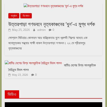
অনুষ্ঠান
বিনোদন
উত্তরপাড়া গণভবনে নৃত্যকাঞ্চনের ‘ধুন’-এ মুগ্ধ দর্শক
May 25, 2026
admin
0
সোশ্যাল মিডিয়ার কোলাহল আর যান্ত্রিকতার যুগে ধ্রুপদী শিল্পের আবহে এক
মনোমুগ্ধকর সন্ধ্যার সাক্ষী থাকল উত্তরপাড়া গণভবন। ২২ মে শ্রীরামপুর
নৃত্যকাঞ্চনের
মাটির দেশের বিশ্ব সাংস্কৃতিক
বৈচিত্র্য দিবস পালন
0
May 23, 2026
ভিডিও
Video