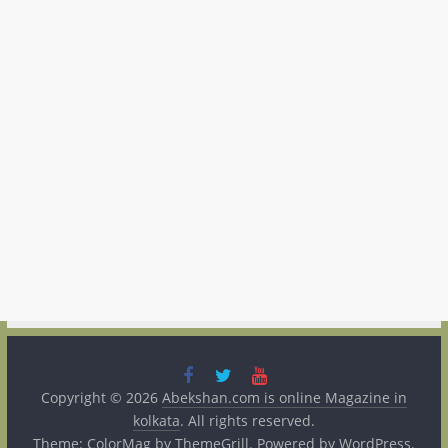
Copyright © 2026
Abekshan.com is online Magazine in
kolkata
. All rights reserved.
Theme:
ColorMag
by ThemeGrill. Powered by
WordPress
.