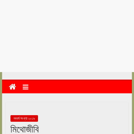
kolkata
abekshan.com
নববর্ষ সংখ্যা ২০১৯
মিথোজীবি