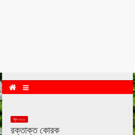
kolkata
abekshan.com
জুন ২০২১
রক্তাক্ত কোরক