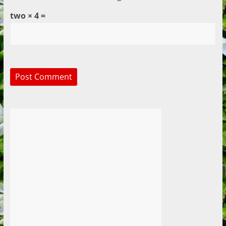
two × 4 =