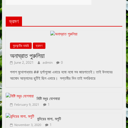
ভ্রমণ
ঘুরনচন্ডীর ডায়রি
ভ্রমণ
অনাঘ্রাত পুরুলিয়া
June 2, 2021
admin
0
পলাশ মুখোপাধ্যায় ## দুর্গাপুজো এবারে নমো নমো সব জায়গাতেই। তাই উৎসবের
আমোদ আহ্লাদের ছুটিই ছিল এবারে। সপ্তমীর দিন তাই সপরিবারে
মিষ্টি মধুর যোগমায়া
1
February 9, 2021
মন্দিরের মালা, মলুটি
1
November 3, 2020