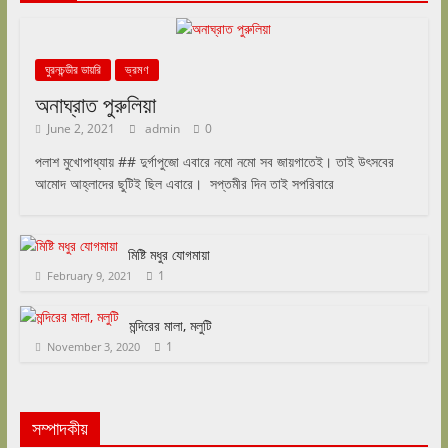
ঘুরনচন্ডীর ডায়রি
ভ্রমণ
অনাঘ্রাত পুরুলিয়া
June 2, 2021
admin
0
পলাশ মুখোপাধ্যায় ## দুর্গাপুজো এবারে নমো নমো সব জায়গাতেই। তাই উৎসবের
আমোদ আহ্লাদের ছুটিই ছিল এবারে। সপ্তমীর দিন তাই সপরিবারে
মিষ্টি মধুর যোগমায়া
1
February 9, 2021
মন্দিরের মালা, মলুটি
1
November 3, 2020
সম্পাদকীয়