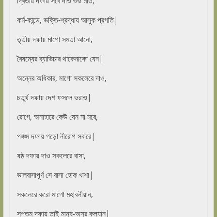
দ্বিতীয় দফায় সবে দাও শুভ মতি,
কর্ম-কান্ডে, ভক্তি-শ্রদ্ধায় আসুক প্রগতি|
তৃতীয় দফায় মাগো সমতা আনো,
বৈষম্যের ব্যাভিচার থাকেনাকো যেন|
অন্নের অধিকার, মাগো সকলেরে দাও,
চতুর্থ দফায় দেশ ফসলে ভরাও|
রোগে, অনাহারে কেউ যেন না মরে,
পঞ্চম দফায় গড়ো নীরোগ সবারে|
ষষ্ঠ দফায় দাও সকলেরে বাসা,
ভালবাসাপূর্ণ সে বাসা হোক খাশা|
সকলেরে করো মাগো মহাবলীয়ান,
সপ্তম দফায় তাই মানুষ-অসুর কল্যান|