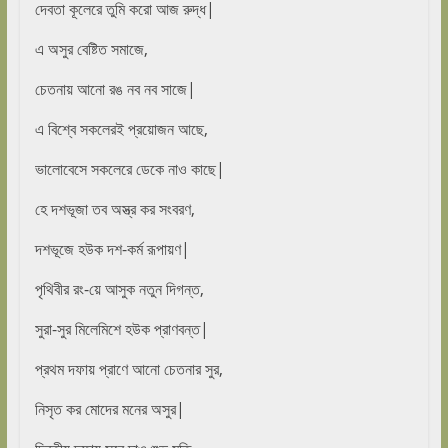
দেবতা কূলেরে তুমি করো আজ রুদ্ধ|
এ অসুর বেষ্টিত সমাজে,
চেতনায় আনো রঙ নব নব সাজে|
এ বিশ্বে সকলেরই প্রয়োজন আছে,
ভালোবেসে সকলেরে ডেকে নাও কাছে|
হে দশভূজা তব অস্ত্র কর সংবরণ,
দশভূজে হউক দশ-কর্ম রূপায়ণ|
পৃথিবীর রং-য়ে আসুক নতুন দিগন্ত,
সুরা-সুর মিলেমিশে হউক প্রাণবন্ত|
প্রথম দফায় প্রাণে আনো চেতনার সুর,
নিসৃত কর মোদের মনের অসুর|