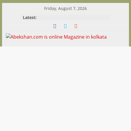
Skip
Friday, August 7, 2026
to
Latest:
content
Abekshan.com
is
online
Magazine
in
kolkata