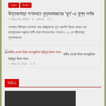
অনুষ্ঠান
বিনোদন
উত্তরপাড়া গণভবনে নৃত্যকাঞ্চনের ‘ধুন’-এ মুগ্ধ দর্শক
May 25, 2026
admin
0
সোশ্যাল মিডিয়ার কোলাহল আর যান্ত্রিকতার যুগে ধ্রুপদী শিল্পের আবহে এক
মনোমুগ্ধকর সন্ধ্যার সাক্ষী থাকল উত্তরপাড়া গণভবন। ২২ মে শ্রীরামপুর
নৃত্যকাঞ্চনের
মাটির দেশের বিশ্ব সাংস্কৃতিক
বৈচিত্র্য দিবস পালন
0
May 23, 2026
ভিডিও