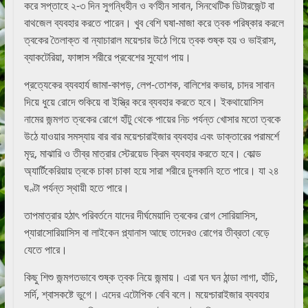
করে সপ্তাহে ২-৩ দিন সুগন্ধিহীন ও বর্ণহীন সাবান, সিনথেটিক ডিটারজেন্ট বা
বাথজেল ব্যবহার করতে পারেন। খুব বেশি ঘষা-মাজা করে ত্বক পরিষ্কার করলে
ত্বকের তৈলাক্ত বা ন্যাচারাল ময়েশ্চার উঠে গিয়ে ত্বক শুষ্ক হয় ও ভাইরাস,
ব্যাকটেরিয়া, ফাঙ্গাস শরীরে প্রবেশের সুযোগ পায়।
প্রত্যেকের ব্যবহার্য জামা-কাপড়, লেপ-তোশক, বালিশের কভার, চাদর সাবান
দিয়ে ধুয়ে রোদে শুকিয়ে বা ইস্ত্রি করে ব্যবহার করতে হবে। ইকথায়োসিস
নামের জন্মগত ত্বকের রোগে হাঁটু থেকে পায়ের নিচ পর্যন্ত খোসার মতো ত্বকে
উঠে যাওয়ার সমস্যায় বার বার ময়েশ্চারাইজার ব্যবহার এবং ডাক্তারের পরামর্শে
মৃদু, মাঝারি ও তীব্র মাত্রার স্টেরয়েড ক্রিম ব্যবহার করতে হবে। কোল্ড
অ্যার্টিকেরিয়ায় ত্বকে চাকা চাকা হয়ে সারা শরীরে চুলকানি হতে পারে। যা ২৪
ঘণ্টা পর্যন্ত স্থায়ী হতে পারে।
তাপমাত্রার হঠাৎ পরিবর্তনে যাদের দীর্ঘমেয়াদি ত্বকের রোগ সোরিয়াসিস,
প্যারাসোরিয়াসিস বা লাইকেন প্ল্যানাস আছে তাদেরও রোগের তীব্রতা বেড়ে
যেতে পারে।
কিছু শিশু জন্মগতভাবে শুষ্ক ত্বক নিয়ে জন্মায়। এরা ঘন ঘন ঠান্ডা লাগা, হাঁচি,
সর্দি, শ্বাসকষ্টে ভুগে। এদের এটোপিক বেবি বলে। ময়েশ্চারাইজার ব্যবহার