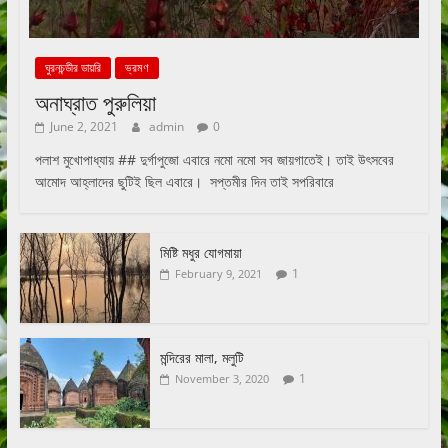
ঘুরনচন্ডীর ডায়রি
ভ্রমণ
অনাঘ্রাত পুরুলিয়া
June 2, 2021
admin
0
পলাশ মুখোপাধ্যায় ## দুর্গাপুজো এবারে নমো নমো সব জায়গাতেই। তাই উৎসবের
আমোদ আহ্লাদের ছুটিই ছিল এবারে। সপ্তমীর দিন তাই সপরিবারে
মিষ্টি মধুর যোগমায়া
1
February 9, 2021
মন্দিরের মালা, মলুটি
1
November 3, 2020