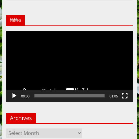
ভিডিও
Video
Player
00:00
01:05
Archives
Archives