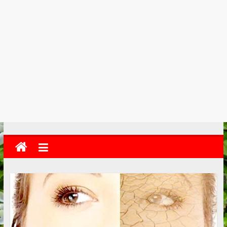
kolkata
abekshan.com