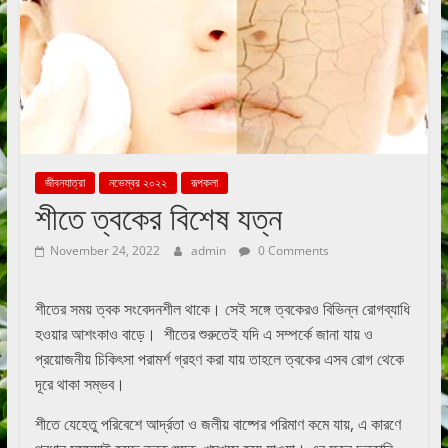
জীবনযাত্রা
নভেম্বর ২০২২
রূপকলা
শীতে ত্বকের বিশেষ যত্ন
November 24, 2022
admin
0 Comments
শীতের সময় ত্বক সংবেদনশীল থাকে। সেই সঙ্গে ত্বকেরও বিভিন্ন রোগব্যাধি
হওয়ার আশংকাও বাড়ে। শীতের শুরুতেই যদি এ সম্পর্কে জানা যায় ও
প্রয়োজনীয় চিকিৎসা পরামর্শ গ্রহণ করা যায় তাহলে ত্বকের এসব রোগ থেকে
দূরে থাকা সম্ভব।
শীতে যেহেতু পরিবেশে আর্দ্রতা ও জলীয় বাষ্পের পরিমাণ কমে যায়, এ কারণে