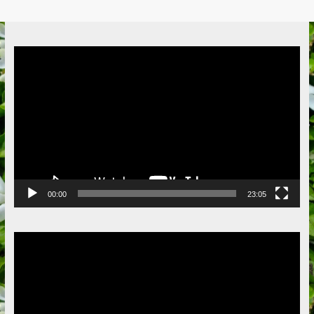
Video
Player
00:00
23:05