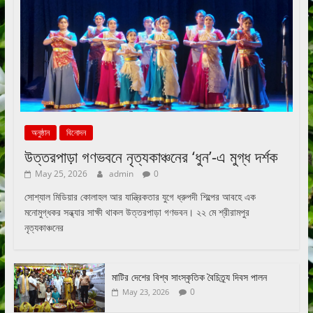
অনুষ্ঠান
বিনোদন
উত্তরপাড়া গণভবনে নৃত্যকাঞ্চনের ‘ধুন’-এ মুগ্ধ দর্শক
May 25, 2026
admin
0
সোশ্যাল মিডিয়ার কোলাহল আর যান্ত্রিকতার যুগে ধ্রুপদী শিল্পের আবহে এক
মনোমুগ্ধকর সন্ধ্যার সাক্ষী থাকল উত্তরপাড়া গণভবন। ২২ মে শ্রীরামপুর
নৃত্যকাঞ্চনের
মাটির দেশের বিশ্ব সাংস্কৃতিক বৈচিত্র্য দিবস পালন
0
May 23, 2026