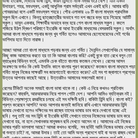
ভাষা ইংরেজি, দ্বিতীয় ভাষা হিন্দি, কারন হিন্দিতে নাকি নম্বর ওঠে বেশি। এটা একটা
উদাহরণ, শহর, মফঃস্বল, একটু আধুনিক গ্রাম সর্বত্রই এখন একই ছবি। আমার বাড়ি
গোবরডাঙা বলে একটি মফঃস্বল শহরে। পৌর এলাকায় ২৬ টি বাংলা মাধ্যম প্রাথমিক
স্কুল ছিল এখানে। কিন্তু ছাত্রছাত্রীর অভাবে গত দশ বছরে বন্ধ হয়ে গিয়েছে আটটি
স্কুল। ভাবুন একবার, শিক্ষার্থীর অভাবে বন্ধ হয়ে গেল বাংলা মাধ্যম স্কুল। বদলে
গজিয়ে উঠল দ্বিগুণ পরিমাণে ইংরেজি বা আধা ইংরেজি মাধ্যমের বেসরকারি স্কুল। অর্থাৎ
আমরা বাংলা মাধ্যমে পড়বার জন্য খুব গর্বিত হলেও আমাদের ছেলেমেয়েদের সেই গর্বের
ভাগিদার হতে দিতে নারাজ।
আচ্ছা আমরা তো বাংলা মাধ্যমে পড়বার জন্য এত গর্বিত। দৈনন্দিন লেখালেখির যে সামান্য
কিছু কাজ আমাদের করতে হয় তা কি আমরা বাংলায় করি? একটু বুকে হাত রেখে বলুন তো
ব্যাঙ্কের বিভিন্ন ফর্মে, এমনকি চেক বইতে বাংলায় কতজন লেখেন। রেলের আসন
সংরক্ষণের ফর্মও কি কেউ ইদানিং কালে বাংলায় পূরণ করেছেন? কতজন বাংলা মাধ্যমে পড়া
গর্বিত মানুষ নিজের সাক্ষরটি সব জায়গাতেই বাংলাতে করেন? এই সব গা জ্বালানে প্রশ্নের
উত্তর আপনার কাছেই আছে। উত্তরটাও আমাদের সকলেরই জানা।
রেলের টিকিটে অনেক সময়ই বাংলা ভাষা থাকে না। কেউ এ নিয়ে কখনও প্রতিবাদ
করেছেন? বাহুবলি, আরআরআর নিয়ে পাগল গোটা দেশ। আপনি আমিও ব্যতিক্রম নই।
বিভিন্ন প্রেক্ষাগৃহে রমরমিয়ে চলছে এই সব দক্ষিনী ছবি। বাকিটা হিন্দি ছবি। বাংলা কই?
প্রশ্ন করেছেন আপনি? অথচ আপনার জন্যই জানিয়ে রাখি এখানে আরআরআর হিন্দি
ভাষায় দেখানো হলেও দক্ষিনের সব রাজ্যে তাদের ভাষায় ডাব করে দেখানো হচ্ছে এই
ছবি। শুধু তাই নয় সব হিন্দি বা ইংরেজি ছবিই সেখানে তাদের নিজেদের ভাষায় ডাব করে
দেখানো হয়, না হলে সেখানকার মানুষজন ছবি দেখতে আসেন না। আমাদের এই নিজের
ভাষার প্রতি ভালবাসা আছে? আমরা কখনও বলেছি, সব ছবিই আমি নিজের ভাষায় দেখতে
বা শুনতে চাই? না, আমরা উদার। তাই তো আমি অন্য প্রদেশে যাই বা অন্য রাজ্য থেকে