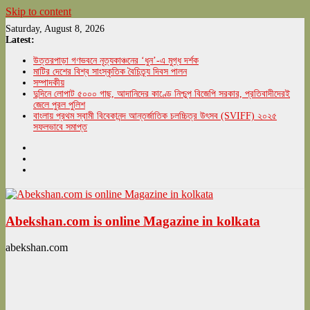
Skip to content
Saturday, August 8, 2026
Latest:
উত্তরপাড়া গণভবনে নৃত্যকাঞ্চনের ‘ধুন’-এ মুগ্ধ দর্শক
মাটির দেশের বিশ্ব সাংস্কৃতিক বৈচিত্র্য দিবস পালন
সম্পাদকীয়
দুদিনে লোপাট ৫০০০ গাছ, আদানিদের কাণ্ডে নিশ্চুপ বিজেপি সরকার, প্রতিবাদীদেরই
জেলে পুরল পুলিশ
বাংলায় প্রথম স্বামী বিবেকানন্দ আন্তর্জাতিক চলচ্চিত্র উৎসব (SVIFF) ২০২৫
সফলভাবে সমাপ্ত
Abekshan.com is online Magazine in kolkata
abekshan.com