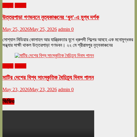
অনুষ্ঠান
বিনোদন
উত্তরপাড়া গণভবনে নৃত্যকাঞ্চনের ‘ধুন’-এ মুগ্ধ দর্শক
May 25, 2026
May 25, 2026
admin
0
সোশ্যাল মিডিয়ার কোলাহল আর যান্ত্রিকতার যুগে ধ্রুপদী শিল্পের আবহে এক মনোমুগ্ধকর
সন্ধ্যার সাক্ষী থাকল উত্তরপাড়া গণভবন। ২২ মে শ্রীরামপুর নৃত্যকাঞ্চনের
অনুষ্ঠান
বিনোদন
মাটির দেশের বিশ্ব সাংস্কৃতিক বৈচিত্র্য দিবস পালন
May 23, 2026
May 23, 2026
admin
0
ভিডিও