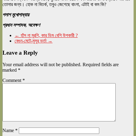
তোলার জন্য। হোক না বিতর্ক, তবুও জেগেছে বাংলা, এটাই বা কম কি?
পলাশ মুখোপাধ্যায়
প্রধান সম্পাদক, অবেক্ষণ
←
হাঁস না মুরগি, কার ডিম বেশি উপকারী ?
বেগুন-মেটে-মুসুর ভর্তা
→
Leave a Reply
Your email address will not be published.
Required fields are
marked
*
Comment
*
Name
*