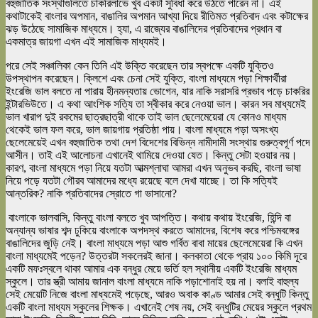
বহুজাতিক সংস্থাগুলিতে চাকরিলাভে খুব একটা সুবিধা করে উঠতে পারেন না। এই
কথাটাকেই বাংলার অপমান, বাঙালির অপমান আখ্যা দিয়ে রীতিমত প্রতিবাদ এবং কটাক্ষের
ঝড় উঠেছে সামাজিক মাধ্যমে। হ্যা, এ রাজ্যের বাঙালিদের প্রতিবাদের প্রধান বা
একমাত্র জায়গা এখন এই সামাজিক মাধ্যমই।
পরে সেই সঞ্চালিকা কেন তিনি এই উক্তি করেছেন তার স্বপক্ষে একটি যুক্তিও
উপস্থাপন করেছেন। ক্লিশে এবং চেনা সেই যুক্তি, বাংলা মাধ্যমে পড়া শিক্ষার্থীরা
ইংরেজি ভাল বলতে না পারায় হীনমন্যতায় ভোগেন, যার নাকি সরাসরি প্রভাব পড়ে চাকরির
ইন্টারভিউতে। এ কথা আংশিক সত্যি তা স্বীকার করে নেওয়া ভাল। কারন সব মাধ্যমেই
ভাল খারাপ দুই রকমের ছাত্রছাত্রী থাকে তাই ভাল ছেলেমেয়েরা যে কোনও মাধ্যম
থেকেই ভাল ফল করে, ভাল জায়গায় প্রতিষ্ঠা পায়। বাংলা মাধ্যমে পড়া অসংখ্য
ছেলেমেয়েই এখন বহুজাতিক তথা দেশ বিদেশের বিভিন্ন নামীদামী সংস্থায় গুরুত্বপূর্ণ পদে
আসীন। তাই এই আলোচনা এখানেই থামিয়ে দেওয়া যেত। কিন্তু সেটা হওয়ার নয়।
কারণ, বাংলা মাধ্যমে পড়া নিয়ে যতটা আত্মশ্লাঘা আমরা এখন অনুভব করছি, বাংলা ভাষা
নিয়ে পড়ে যতটা গৌরব আমাদের মধ্যে রয়েছে বলে দেখা যাচ্ছে। তা কি সত্যিই
আন্তরিক? নাকি প্রতিবাদের স্রোতে গা ভাসানো?
বাংলাকে ভালবাসি, কিন্তু বাংলা বলতে খুব আপত্তি। কথায় কথায় ইংরেজি, হিন্দি বা
অন্যান্য ভাষার শব্দ ঢুকিয়ে বাংলাকে অপদস্থ করতে আমাদের, বিশেষ করে পশ্চিমবঙ্গের
বাঙালিদের জুড়ি নেই। বাংলা মাধ্যমে পড়া আশু গর্বিত বাবা মায়ের ছেলেমেয়েরা কি এখন
বাংলা মাধ্যমেই পড়েন? উত্তরটা সকলেরই জানা। কলকাতা থেকে প্রায় ১০০ কিমি দূরে
একটি মফঃস্বলে থাকা আমার এক বন্ধুর মেয়ে ভর্তি হল স্থানীয় একটি ইংরেজি মাধ্যম
স্কুলে। তার স্ত্রী আমায় জানাল বাংলা মাধ্যমে নাকি পড়াশোনাই হয় না। বলাই বাহুল্য
সেই মেয়েটি নিজে বাংলা মাধ্যমেই পড়েছে, আরও অবাক কাণ্ড আমার সেই বন্ধুটি কিন্তু
একটি বাংলা মাধ্যম স্কুলের শিক্ষক। এখানেই শেষ নয়, সেই বন্ধুটির মেয়ের স্কুলে প্রথম