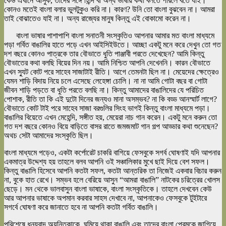
কেউ এখানে আসুক, তাদের সঙ্গে হিন্দি বা অন্য ভাষায় কথা বলতে পারলে বর্তে যাই।
কোনও মতেই বাংলা বলার ভুলটুকুও করি না। কারণ? উনি তো বাংলা বুঝবেন না। আমরা
তাই বোঝাতেও যাই না। অন্য রাজ্যের মানুষ কিন্তু এই বোকামো করেন না।
বাংলা ভাষার পাশাপাশি বাংলা সনাতনী সংস্কৃতিও আপনার আমার মত বাংলা মাধ্যমে
পড়া গর্বিত বাঙালির হাতে পড়ে এখন আইসিইউতে। আচ্ছা একটু মনে করে দেখুন তো গত
দশ বছরে কোনও পাত্রকে তার বৌভাতে ধুতি পাঞ্জাবী পরতে দেখেছেন? আমি কিন্তু
বৌভাতের কথা বলছি বিয়ের দিন নয়। আমি নিশ্চিত আপনি দেখেননি। কারন বৌভাতে
এখন স্যুট কোট পরে সাহেব সাজাটাই রীতি। আগে তেমনটা ছিল না। মেয়েদের ক্ষেত্রেও
যেমন শাড়ি বিদায় নিয়ে চলে এসেছে লেহেঙ্গা চোলি। না না আমি গোটা বছর বা গোটা
জীবন শাড়ি পড়তে বা ধুতি পরতে বলছি না। কিন্তু আমাদের বাঙালিদের যে পরিচিত
পোশাক, রীতি তা কি এই দুটো দিনের জন্যও মানা অসম্ভব? না কি বড্ড আনস্মার্ট লাগে?
বৌভাতে কোট টাই পরে সাহেব সাজা বরগুলির সিংহ ভাগই কিন্তু বাংলা মাধ্যমে পড়া।
বাঙালির বিয়েতে এখন মেহেন্দি, সঙ্গীত হয়, মেয়েরা নাচ গান করেন। একটু মনে করুন তো
গত দশ বছরে কোনও বিয়ে বাড়িতে বাসর রাতে জমজমাট গান গল্প আড্ডার কথা শুনেছেন?
অথচ সেটা আমাদের সংস্কৃতি ছিল।
বাংলা মাধ্যমে পড়েও, একটা কর্পোরেট চাকরি বাগিয়ে ফেসবুকে সগর্ব ঘোষণাই যদি আপনার
একমাত্র উদ্দেশ্য হয় তাহলে বলব আপনি ওই সঞ্চালিকার মুখে ছাই দিয়ে বেশ সফল।
কিন্তু বাঙালি হিসেবে আপনি কতটা সফল, কতটা আন্তরিক তা নিজেই একবার বিচার করুন
না, বুকে হাত রেখে। সম্ভব হলে বেরিয়ে আসুন “আমরা বাঙালি” নাটকের চরিত্রের খোলস
ছেড়ে। মন থেকে ভালবাসুন বাংলা ভাষাকে, বাংলা সংস্কৃতিকে। তাহলে দেখবেন কেউ
আর আপনার ভাষাকে অপমান করবার সাহস দেখাবে না, আপনাকেও ফেসবুকে টুইটারে
সগর্বে ঘোষণা করে জানাতে হবে না আপনি কতটা গর্বিত বাঙালি।
পরিশেষে ধন্যবাদ অয়ন্তিকাকে, ঘুমিয়ে থাকা বাঙালি এবং তাদের বাংলা প্রেমকে জাগিয়ে