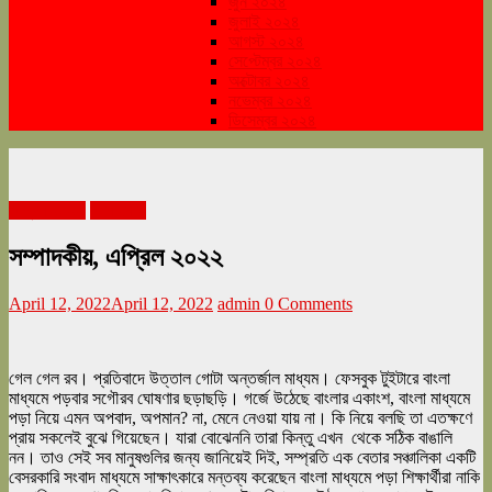
জুন ২০২৪
জুলাই ২০২৪
আগস্ট ২০২৪
সেপ্টেম্বর ২০২৪
অক্টোবর ২০২৪
নভেম্বর ২০২৪
ডিসেম্বর ২০২৪
এপ্রিল ২০২২
সম্পাদকীয়
সম্পাদকীয়, এপ্রিল ২০২২
April 12, 2022
April 12, 2022
admin
0 Comments
গেল গেল রব। প্রতিবাদে উত্তাল গোটা অন্তর্জাল মাধ্যম। ফেসবুক টুইটারে বাংলা
মাধ্যমে পড়বার সগৌরব ঘোষণার ছড়াছড়ি। গর্জে উঠেছে বাংলার একাংশ, বাংলা মাধ্যমে
পড়া নিয়ে এমন অপবাদ, অপমান? না, মেনে নেওয়া যায় না। কি নিয়ে বলছি তা এতক্ষণে
প্রায় সকলেই বুঝে গিয়েছেন। যারা বোঝেননি তারা কিন্তু এখন থেকে সঠিক বাঙালি
নন। তাও সেই সব মানুষগুলির জন্য জানিয়েই দিই, সম্প্রতি এক বেতার সঞ্চালিকা একটি
বেসরকারি সংবাদ মাধ্যমে সাক্ষাৎকারে মন্তব্য করেছেন বাংলা মাধ্যমে পড়া শিক্ষার্থীরা নাকি