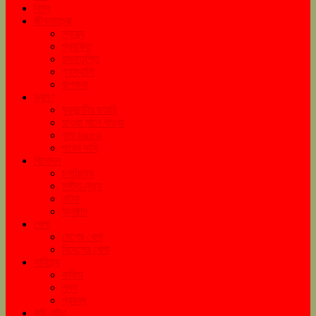
বিশ্ব
জীবনযাত্রা
স্বাস্থ্য
প্রযুক্তি
রসনাতৃপ্তি
গৃহস্থালি
রূপকলা
ভ্রমণ
ঘুরনচন্ডীর ডায়রি
যাওয়া মানে খাওয়া
ঘুরে tourএ
পথের দাবি
বিনোদন
চলচ্চিত্র
সঙ্গীত-নৃত্য
নাটক
অনুষ্ঠান
খেলা
দেশের খেলা
বিদেশের খেলা
সাহিত্য
কবিতা
গদ্য
প্রবন্ধ
কচি-কাঁচা